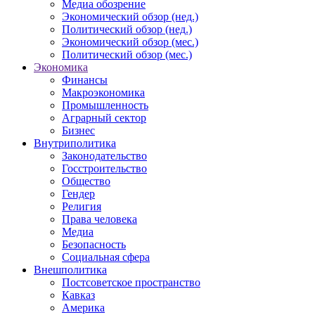
Медиа обозрение
Экономический обзор (нед.)
Политический обзор (нед.)
Экономический обзор (мес.)
Политический обзор (мес.)
Экономика
Финансы
Макроэкономика
Промышленность
Аграрный сектор
Бизнес
Внутриполитика
Законодательство
Госстроительство
Общество
Гендер
Религия
Права человека
Медиа
Безопасность
Социальная сфера
Внешполитика
Постсоветское пространство
Кавказ
Америка