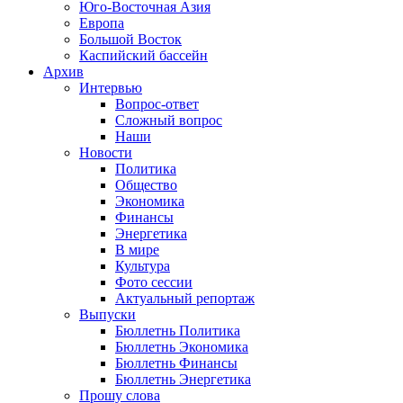
Юго-Восточная Азия
Европа
Большой Восток
Каспийский бассейн
Архив
Интервью
Вопрос-ответ
Сложный вопрос
Наши
Новости
Политика
Общество
Экономика
Финансы
Энергетика
В мире
Культура
Фото сессии
Актуальный репортаж
Выпуски
Бюллетнь Политика
Бюллетнь Экономика
Бюллетнь Финансы
Бюллетнь Энергетика
Прошу слова