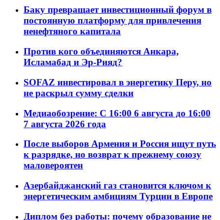
Баку превращает инвестиционный форум в
постоянную платформу для привлечения
ненефтяного капитала
Против кого объединяются Анкара,
Исламабад и Эр-Рияд?
SOFAZ инвестировал в энергетику Перу, но
не раскрыл сумму сделки
Медиаобозрение: С 16:00 6 августа до 16:00
7 августа 2026 года
После выборов Армения и Россия ищут путь
к разрядке, но возврат к прежнему союзу
маловероятен
Азербайджанский газ становится ключом к
энергетическим амбициям Турции в Европе
Диплом без работы: почему образование не