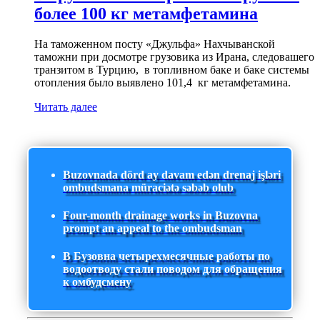
более 100 кг метамфетамина
На таможенном посту «Джульфа» Нахчыванской
таможни при досмотре грузовика из Ирана, следовашего
транзитом в Турцию, в топливном баке и баке системы
отопления было выявлено 101,4 кг метамфетамина.
Читать далее
Buzovnada dörd ay davam edən drenaj işləri
ombudsmana müraciətə səbəb olub
Four-month drainage works in Buzovna
prompt an appeal to the ombudsman
В Бузовна четырехмесячные работы по
водоотводу стали поводом для обращения
к омбудсмену