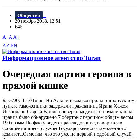
Общество
20 ноябрь 2018, 12:51
646
A-
A
A+
AZ
EN
Информационное агентство Turan
Очередная партия героина в
прямой кишке
Баку/20.11.18/Turan: На Астаринском контрольно-пропускном
пункте таможенники задержали гражданина Ирана Хажоя
Искандари Садеги.B ходе проверки медиков в прямой кишке
иранца было обнаружено 7 оберток с героином общим весом
190 грамм.По факту ведется расследование, говорится в
сообщении пресс-службы Государственного таможенного
комитета.Отметим, что это уже не первый подобный случай.