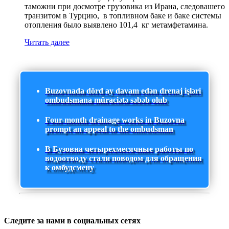
таможни при досмотре грузовика из Ирана, следовашего
транзитом в Турцию, в топливном баке и баке системы
отопления было выявлено 101,4 кг метамфетамина.
Читать далее
Buzovnada dörd ay davam edən drenaj işləri
ombudsmana müraciətə səbəb olub
Four-month drainage works in Buzovna
prompt an appeal to the ombudsman
В Бузовна четырехмесячные работы по
водоотводу стали поводом для обращения
к омбудсмену
Следите за нами в социальных сетях