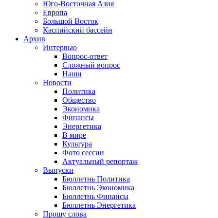
Юго-Восточная Азия
Европа
Большой Восток
Каспийский бассейн
Архив
Интервью
Вопрос-ответ
Сложный вопрос
Наши
Новости
Политика
Общество
Экономика
Финансы
Энергетика
В мире
Культура
Фото сессии
Актуальный репортаж
Выпуски
Бюллетнь Политика
Бюллетнь Экономика
Бюллетнь Финансы
Бюллетнь Энергетика
Прошу слова