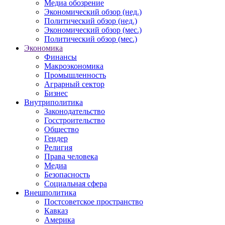
Медиа обозрение
Экономический обзор (нед.)
Политический обзор (нед.)
Экономический обзор (мес.)
Политический обзор (мес.)
Экономика
Финансы
Макроэкономика
Промышленность
Аграрный сектор
Бизнес
Внутриполитика
Законодательство
Госстроительство
Общество
Гендер
Религия
Права человека
Медиа
Безопасность
Социальная сфера
Внешполитика
Постсоветское пространство
Кавказ
Америка