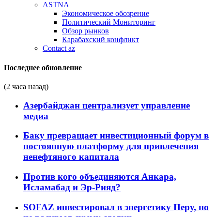
ASTNA
Экономическое обозрение
Политический Мониторинг
Обзор рынков
Карабахский конфликт
Contact az
Последнее обновление
(2 часа назад)
Азербайджан централизует управление
медиа
Баку превращает инвестиционный форум в
постоянную платформу для привлечения
ненефтяного капитала
Против кого объединяются Анкара,
Исламабад и Эр-Рияд?
SOFAZ инвестировал в энергетику Перу, но