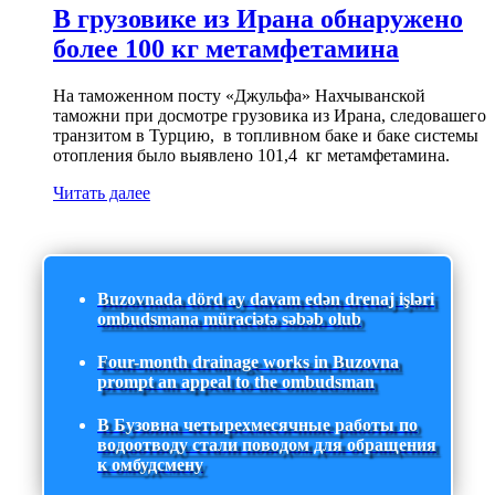
В грузовике из Ирана обнаружено
более 100 кг метамфетамина
На таможенном посту «Джульфа» Нахчыванской
таможни при досмотре грузовика из Ирана, следовашего
транзитом в Турцию, в топливном баке и баке системы
отопления было выявлено 101,4 кг метамфетамина.
Читать далее
Buzovnada dörd ay davam edən drenaj işləri
ombudsmana müraciətə səbəb olub
Four-month drainage works in Buzovna
prompt an appeal to the ombudsman
В Бузовна четырехмесячные работы по
водоотводу стали поводом для обращения
к омбудсмену