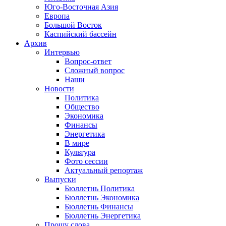
Юго-Восточная Азия
Европа
Большой Восток
Каспийский бассейн
Архив
Интервью
Вопрос-ответ
Сложный вопрос
Наши
Новости
Политика
Общество
Экономика
Финансы
Энергетика
В мире
Культура
Фото сессии
Актуальный репортаж
Выпуски
Бюллетнь Политика
Бюллетнь Экономика
Бюллетнь Финансы
Бюллетнь Энергетика
Прошу слова