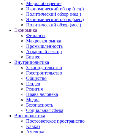
Медиа обозрение
Экономический обзор (нед.)
Политический обзор (нед.)
Экономический обзор (мес.)
Политический обзор (мес.)
Экономика
Финансы
Макроэкономика
Промышленность
Аграрный сектор
Бизнес
Внутриполитика
Законодательство
Госстроительство
Общество
Гендер
Религия
Права человека
Медиа
Безопасность
Социальная сфера
Внешполитика
Постсоветское пространство
Кавказ
Америка