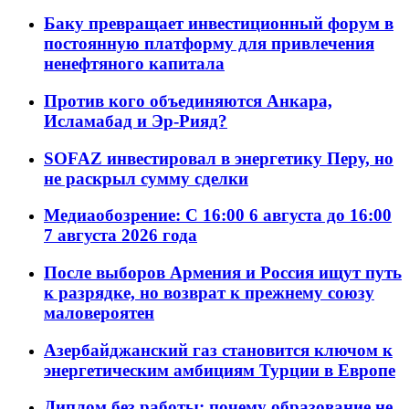
Баку превращает инвестиционный форум в
постоянную платформу для привлечения
ненефтяного капитала
Против кого объединяются Анкара,
Исламабад и Эр-Рияд?
SOFAZ инвестировал в энергетику Перу, но
не раскрыл сумму сделки
Медиаобозрение: С 16:00 6 августа до 16:00
7 августа 2026 года
После выборов Армения и Россия ищут путь
к разрядке, но возврат к прежнему союзу
маловероятен
Азербайджанский газ становится ключом к
энергетическим амбициям Турции в Европе
Диплом без работы: почему образование не