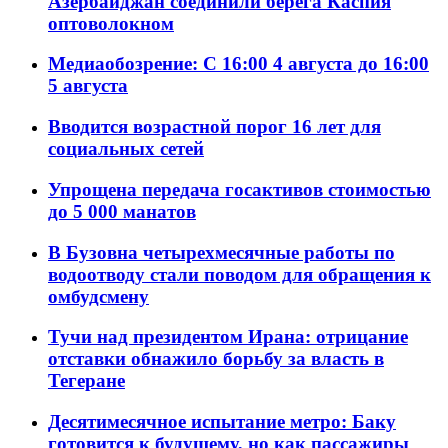
Азербайджан соединили берега Каспия
оптоволокном
Медиаобозрение: С 16:00 4 августа до 16:00
5 августа
Вводится возрастной порог 16 лет для
социальных сетей
Упрощена передача госактивов стоимостью
до 5 000 манатов
В Бузовна четырехмесячные работы по
водоотводу стали поводом для обращения к
омбудсмену
Тучи над президентом Ирана: отрицание
отставки обнажило борьбу за власть в
Тегеране
Десятимесячное испытание метро: Баку
готовится к будущему, но как пассажиры