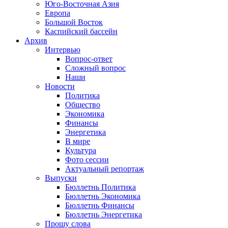
Юго-Восточная Азия
Европа
Большой Восток
Каспийский бассейн
Архив
Интервью
Вопрос-ответ
Сложный вопрос
Наши
Новости
Политика
Общество
Экономика
Финансы
Энергетика
В мире
Культура
Фото сессии
Актуальный репортаж
Выпуски
Бюллетнь Политика
Бюллетнь Экономика
Бюллетнь Финансы
Бюллетнь Энергетика
Прошу слова