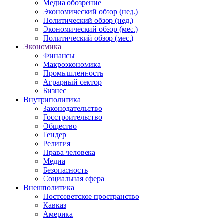
Медиа обозрение
Экономический обзор (нед.)
Политический обзор (нед.)
Экономический обзор (мес.)
Политический обзор (мес.)
Экономика
Финансы
Макроэкономика
Промышленность
Аграрный сектор
Бизнес
Внутриполитика
Законодательство
Госстроительство
Общество
Гендер
Религия
Права человека
Медиа
Безопасность
Социальная сфера
Внешполитика
Постсоветское пространство
Кавказ
Америка