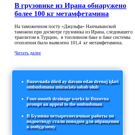
В грузовике из Ирана обнаружено
более 100 кг метамфетамина
На таможенном посту «Джульфа» Нахчыванской
таможни при досмотре грузовика из Ирана, следовашего
транзитом в Турцию, в топливном баке и баке системы
отопления было выявлено 101,4 кг метамфетамина.
Читать далее
Buzovnada dörd ay davam edən drenaj işləri
ombudsmana müraciətə səbəb olub
Four-month drainage works in Buzovna
prompt an appeal to the ombudsman
В Бузовна четырехмесячные работы по
водоотводу стали поводом для обращения
к омбудсмену