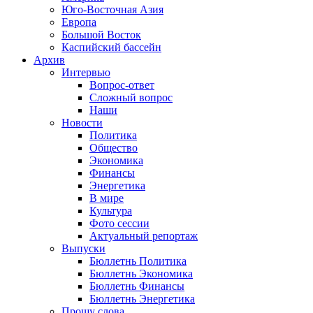
Юго-Восточная Азия
Европа
Большой Восток
Каспийский бассейн
Архив
Интервью
Вопрос-ответ
Сложный вопрос
Наши
Новости
Политика
Общество
Экономика
Финансы
Энергетика
В мире
Культура
Фото сессии
Актуальный репортаж
Выпуски
Бюллетнь Политика
Бюллетнь Экономика
Бюллетнь Финансы
Бюллетнь Энергетика
Прошу слова