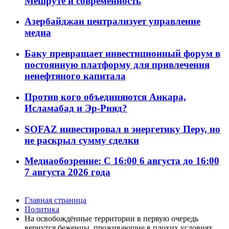
Мешруте и современность
Азербайджан централизует управление
медиа
Баку превращает инвестиционный форум в
постоянную платформу для привлечения
ненефтяного капитала
Против кого объединяются Анкара,
Исламабад и Эр-Рияд?
SOFAZ инвестировал в энергетику Перу, но
не раскрыл сумму сделки
Медиаобозрение: С 16:00 6 августа до 16:00
7 августа 2026 года
Главная страница
Политика
На освобождённые территории в первую очередь
вернутся беженцы, проживающие в плохих условиях