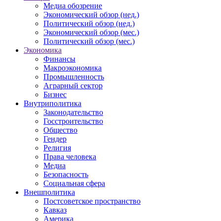
Медиа обозрение
Экономический обзор (нед.)
Политический обзор (нед.)
Экономический обзор (мес.)
Политический обзор (мес.)
Экономика
Финансы
Макроэкономика
Промышленность
Аграрный сектор
Бизнес
Внутриполитика
Законодательство
Госстроительство
Общество
Гендер
Религия
Права человека
Медиа
Безопасность
Социальная сфера
Внешполитика
Постсоветское пространство
Кавказ
Америка