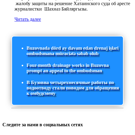
жалобу защиты на решение Хатаинского суда об аресте
журналистки Шахназ Бяйляргызы.
Читать далее
Buzovnada dörd ay davam edən drenaj işləri
ombudsmana müraciətə səbəb olub
Four-month drainage works in Buzovna
prompt an appeal to the ombudsman
В Бузовна четырехмесячные работы по
водоотводу стали поводом для обращения
к омбудсмену
Следите за нами в социальных сетях