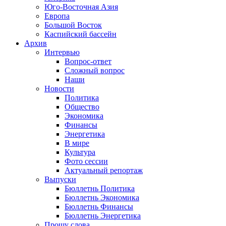
Юго-Восточная Азия
Европа
Большой Восток
Каспийский бассейн
Архив
Интервью
Вопрос-ответ
Сложный вопрос
Наши
Новости
Политика
Общество
Экономика
Финансы
Энергетика
В мире
Культура
Фото сессии
Актуальный репортаж
Выпуски
Бюллетнь Политика
Бюллетнь Экономика
Бюллетнь Финансы
Бюллетнь Энергетика
Прошу слова