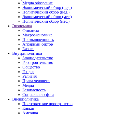
Медиа обозрение
Экономический обзор (нед.)
Политический обзор (нед.)
Экономический обзор (мес.)
Политический обзор (мес.)
Экономика
Финансы
Макроэкономика
Промышленность
Аграрный сектор
Бизнес
Внутриполитика
Законодательство
Госстроительство
Общество
Гендер
Религия
Права человека
Медиа
Безопасность
Социальная сфера
Внешполитика
Постсоветское пространство
Кавказ
Америка