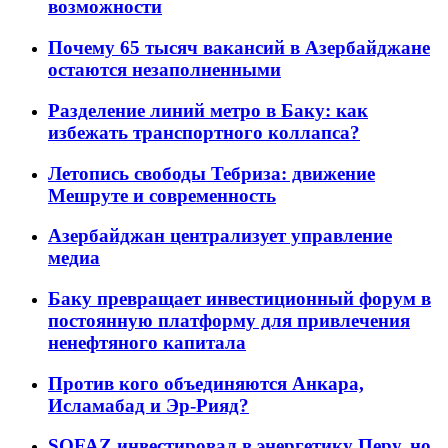
возможности
Почему 65 тысяч вакансий в Азербайджане
остаются незаполненными
Разделение линий метро в Баку: как
избежать транспортного коллапса?
Летопись свободы Тебриза: движение
Мешруте и современность
Азербайджан централизует управление
медиа
Баку превращает инвестиционный форум в
постоянную платформу для привлечения
ненефтяного капитала
Против кого объединяются Анкара,
Исламабад и Эр-Рияд?
SOFAZ инвестировал в энергетику Перу, но