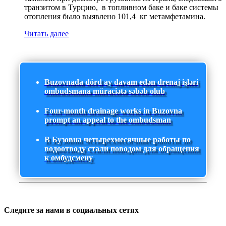
транзитом в Турцию, в топливном баке и баке системы
отопления было выявлено 101,4 кг метамфетамина.
Читать далее
Buzovnada dörd ay davam edən drenaj işləri
ombudsmana müraciətə səbəb olub
Four-month drainage works in Buzovna
prompt an appeal to the ombudsman
В Бузовна четырехмесячные работы по
водоотводу стали поводом для обращения
к омбудсмену
Следите за нами в социальных сетях