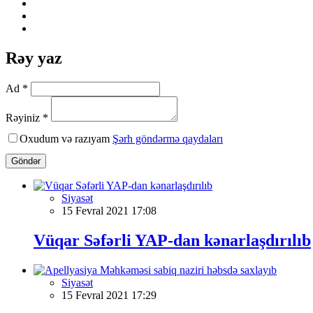
Rəy yaz
Ad *
Rəyiniz *
Oxudum və razıyam
Şərh göndərmə qaydaları
Göndər
Siyasət
15 Fevral 2021 17:08
Vüqar Səfərli YAP-dan kənarlaşdırılıb
Siyasət
15 Fevral 2021 17:29