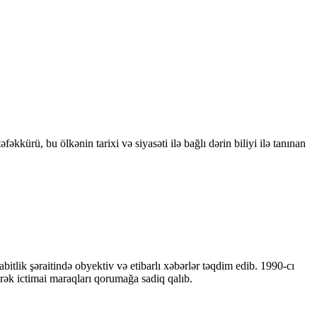
kkürü, bu ölkənin tarixi və siyasəti ilə bağlı dərin biliyi ilə tanınan
bitlik şəraitində obyektiv və etibarlı xəbərlər təqdim edib. 1990-cı
ərək ictimai maraqları qorumağa sadiq qalıb.