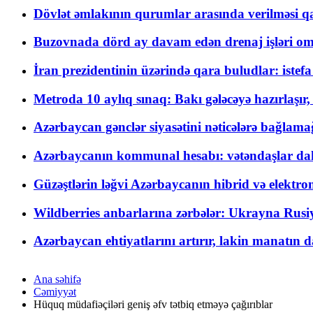
Dövlət əmlakının qurumlar arasında verilməsi qay
Buzovnada dörd ay davam edən drenaj işləri o
İran prezidentinin üzərində qara buludlar: istef
Metroda 10 aylıq sınaq: Bakı gələcəyə hazırlaşı
Azərbaycan gənclər siyasətini nəticələrə bağlamağ
Azərbaycanın kommunal hesabı: vətəndaşlar daha ç
Güzəştlərin ləğvi Azərbaycanın hibrid və elektro
Wildberries anbarlarına zərbələr: Ukrayna Rusiya
Azərbaycan ehtiyatlarını artırır, lakin manatın da
Ana səhifə
Cəmiyyət
Hüquq müdafiəçiləri geniş əfv tətbiq etməyə çağırıblar