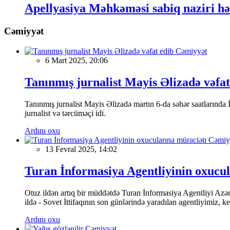
Apellyasiya Məhkəməsi sabiq naziri hə
Cəmiyyət
Cəmiyyət
6 Mart 2025, 20:06
Tanınmış jurnalist Mayis Əlizadə vəfat
Tanınmış jurnalist Mayis Əlizadə martın 6-da səhər saatlarında İs
jurnalist və tərcüməçi idi.
Ardını oxu
Cəmiy
13 Fevral 2025, 14:02
Turan İnformasiya Agentliyinin oxucul
Otuz ildən artıq bir müddətdə Turan İnformasiya Agentliyi Azərba
ildə - Sovet İttifaqının son günlərində yaradılan agentliyimiz, 
Ardını oxu
Cəmiyyət