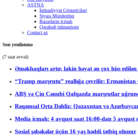
ASTNA
İqtisadiyyat Göstəriciləri
Siyası Monitorinq
Bazarların icmalı
Qarabağ münaqişəsi
Contact az
Son yenilənmə
(7 saat əvvəl)
Əməkhaqları artır, lakin həyat ən çox hiss edilən
“Tramp marşrutu” reallığa çevrilir: Ermənistan C
ABŞ və Çin Cənubi Qafqazda marşrutlar uğrund
Rəqəmsal Orta Dəhliz: Qazaxıstan və Azərbaycan Xə
Media icmalı: 4 avqust saat 16:00-dan 5 avqust 
Sosial şəbəkələr üçün 16 yaş həddi tətbiq olunur