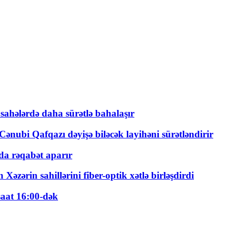
 sahələrdə daha sürətlə bahalaşır
ənubi Qafqazı dəyişə biləcək layihəni sürətləndirir
a rəqabət aparır
zərin sahillərini fiber-optik xətlə birləşdirdi
saat 16:00-dək