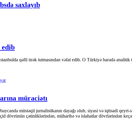
bsdə saxlayıb
 edib
tanbulda qəfil ürək tutmasından vəfat edib. O Türkiyə barədə analitik təfə
yət
arına müraciətı
ycanda müstəqil jurnalistikanın dayağı olub, siyasi və iqtisadi qeyri-sa
keçid dövrünün çətinliklərindən, müharibə və islahatlar dövrlərindən keç