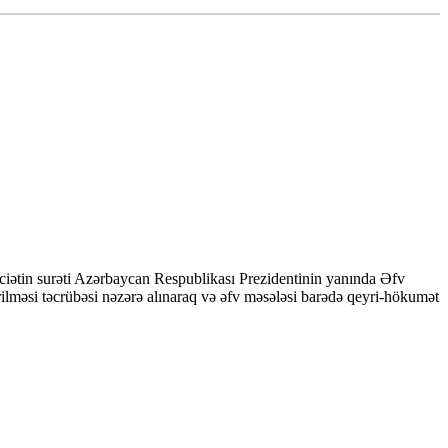
ciətin surəti Azərbaycan Respublikası Prezidentinin yanında Əfv
lməsi təcrübəsi nəzərə alınaraq və əfv məsələsi barədə qeyri-hökumət