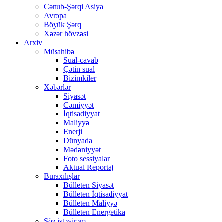
Cənub-Şərqi Asiya
Avropa
Böyük Şərq
Xəzər hövzəsi
Arxiv
Müsahibə
Sual-cavab
Çətin sual
Bizimkiler
Xəbərlər
Siyasət
Cəmiyyət
İqtisadiyyat
Maliyyə
Enerji
Dünyada
Mədəniyyət
Foto sessiyalar
Aktual Reportaj
Buraxılışlar
Bülleten Siyasət
Bülleten İqtisadiyyat
Bülleten Maliyyə
Bülleten Energetika
Söz istəyirəm