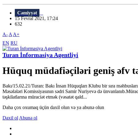
Cəmiyyət
15 Fevral 2021, 17:24
632
A-
A
A+
EN
RU
Turan İnformasiya Agentliyi
Hüquq müdafiəçiləri geniş əfv t
Bakı/15.02.21/Turan: Bakı İnsan Hüquqları Klubu bir sıra məhbusların
Məsələləri Komissiyasının sədri Samir Nuriyevə də ünvanlanıb.Müraci
təşkilatlarına müraciət etmək (vəsatət qald...
Daha çox oxumaq üçün daxil olun və ya abunə olun
Daxil ol
Abunə ol