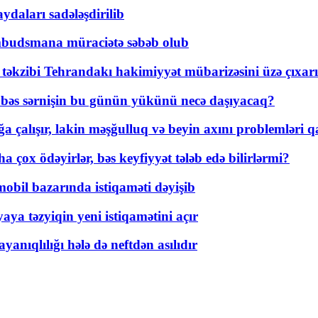
daları sadələşdirilib
mbudsmana müraciətə səbəb olub
a təkzibi Tehrandakı hakimiyyət mübarizəsini üzə çıxarı
r, bəs sərnişin bu günün yükünü necə daşıyacaq?
a çalışır, lakin məşğulluq və beyin axını problemləri qa
ox ödəyirlər, bəs keyfiyyət tələb edə bilirlərmi?
mobil bazarında istiqaməti dəyişib
ya təzyiqin yeni istiqamətini açır
yanıqlılığı hələ də neftdən asılıdır