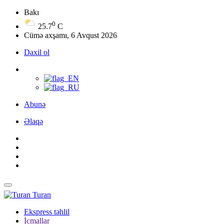
Bakı
0
25.7
C
Cümə axşamı, 6 Avqust 2026
Daxil ol
Abunə
Əlaqə
Turan
Ekspress təhlil
İcmallar