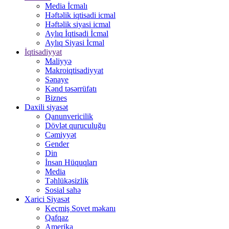
Media İcmalı
Həftəlik iqtisadi icmal
Həftəlik siyasi icmal
Aylıq İqtisadi İcmal
Aylıq Siyasi İcmal
İqtisadiyyat
Maliyyə
Makroiqtisadiyyat
Sənaye
Kənd təsərrüfatı
Biznes
Daxili siyasət
Qanunvericilik
Dövlət quruculuğu
Cəmiyyət
Gender
Din
İnsan Hüquqları
Media
Təhlükəsizlik
Sosial sahə
Xarici Siyasət
Keçmiş Sovet məkanı
Qafqaz
Amerika