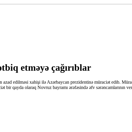
ətbiq etməyə çağırıblar
 azad edilməsi xahişi ilə Azərbaycan prezidentinə müraciət edib. Müra
ət bir qayda olaraq Novruz bayramı ərəfəsində əfv sərəncamlarının veri