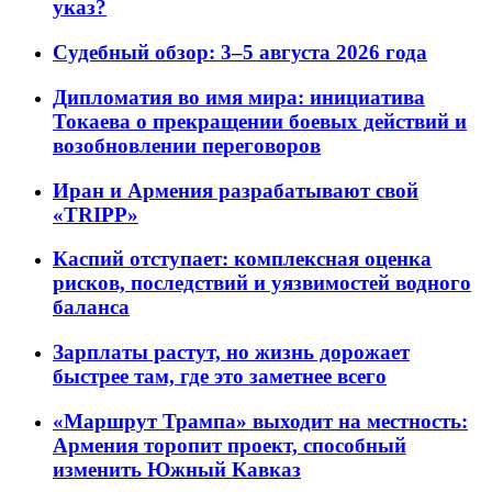
указ?
Судебный обзор: 3–5 августа 2026 года
Дипломатия во имя мира: инициатива
Токаева о прекращении боевых действий и
возобновлении переговоров
Иран и Армения разрабатывают свой
«TRIPP»
Каспий отступает: комплексная оценка
рисков, последствий и уязвимостей водного
баланса
Зарплаты растут, но жизнь дорожает
быстрее там, где это заметнее всего
«Маршрут Трампа» выходит на местность:
Армения торопит проект, способный
изменить Южный Кавказ