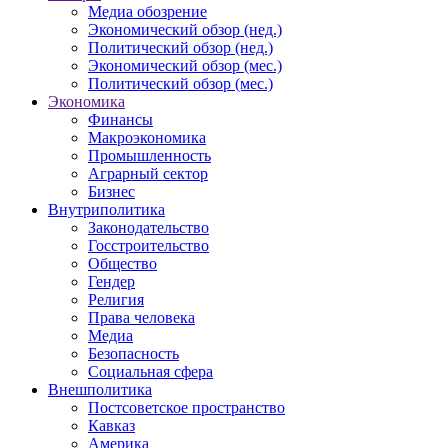
Медиа обозрение
Экономический обзор (нед.)
Политический обзор (нед.)
Экономический обзор (мес.)
Политический обзор (мес.)
Экономика
Финансы
Макроэкономика
Промышленность
Аграрный сектор
Бизнес
Внутриполитика
Законодательство
Госстроительство
Общество
Гендер
Религия
Права человека
Медиа
Безопасность
Социальная сфера
Внешполитика
Постсоветское пространство
Кавказ
Америка