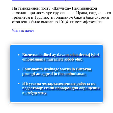
На таможенном посту «Джульфа» Нахчыванской
таможни при досмотре грузовика из Ирана, следовашего
транзитом в Турцию, в топливном баке и баке системы
отопления было выявлено 101,4 кг метамфетамина.
Читать далее
Buzovnada dörd ay davam edən drenaj işləri
ombudsmana müraciətə səbəb olub
Four-month drainage works in Buzovna
prompt an appeal to the ombudsman
В Бузовна четырехмесячные работы по
водоотводу стали поводом для обращения
к омбудсмену