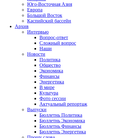
Юго-Восточная Азия
Европа
Большой Восток
Каспийский бассейн
Архив
Интервью
Вопрос-ответ
Сложный вопрос
Наши
Новости
Политика
Общество
Экономика
Финансы
Энергетика
В мире
Культура
Фото сессии
Актуальный репортаж
Выпуски
Бюллетнь Политика
Бюллетнь Экономика
Бюллетнь Финансы
Бюллетнь Энергетика
Прошу слова