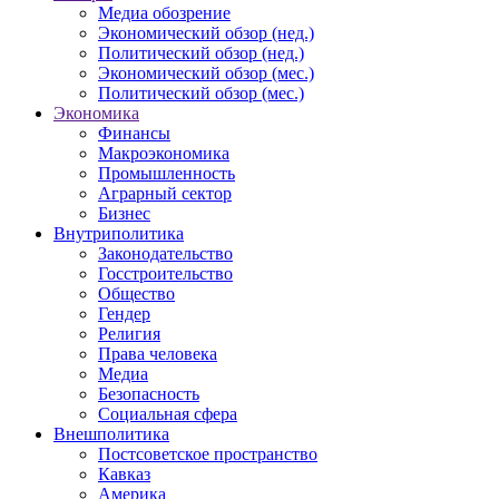
Медиа обозрение
Экономический обзор (нед.)
Политический обзор (нед.)
Экономический обзор (мес.)
Политический обзор (мес.)
Экономика
Финансы
Макроэкономика
Промышленность
Аграрный сектор
Бизнес
Внутриполитика
Законодательство
Госстроительство
Общество
Гендер
Религия
Права человека
Медиа
Безопасность
Социальная сфера
Внешполитика
Постсоветское пространство
Кавказ
Америка