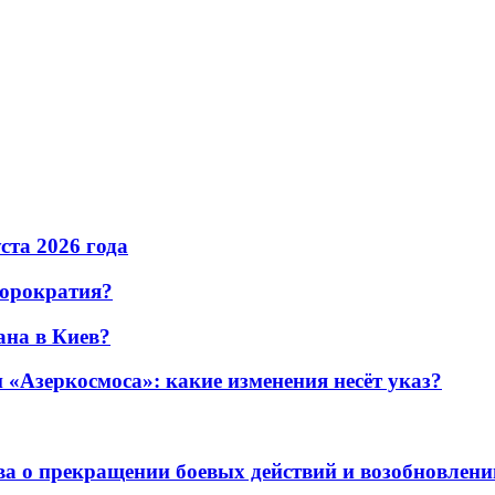
уста 2026 года
бюрократия?
ана в Киев?
«Азеркосмоса»: какие изменения несёт указ?
а о прекращении боевых действий и возобновлени