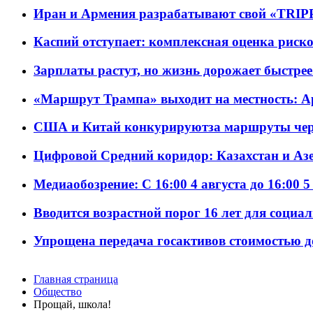
Иран и Армения разрабатывают свой «TRIP
Каспий отступает: комплексная оценка риско
Зарплаты растут, но жизнь дорожает быстрее т
«Маршрут Трампа» выходит на местность: А
США и Китай конкурируютза маршруты че
Цифровой Средний коридор: Казахстан и Аз
Медиаобозрение: С 16:00 4 августа до 16:00 5
Вводится возрастной порог 16 лет для социа
Упрощена передача госактивов стоимостью д
Главная страница
Общество
Прощай, школа!