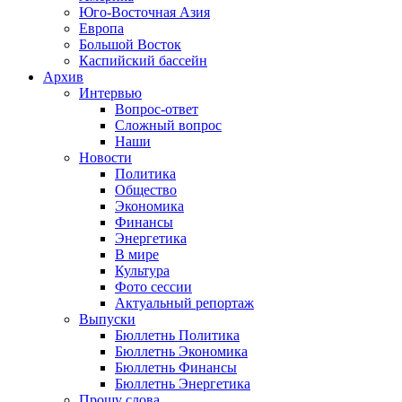
Юго-Восточная Азия
Европа
Большой Восток
Каспийский бассейн
Архив
Интервью
Вопрос-ответ
Сложный вопрос
Наши
Новости
Политика
Общество
Экономика
Финансы
Энергетика
В мире
Культура
Фото сессии
Актуальный репортаж
Выпуски
Бюллетнь Политика
Бюллетнь Экономика
Бюллетнь Финансы
Бюллетнь Энергетика
Прошу слова