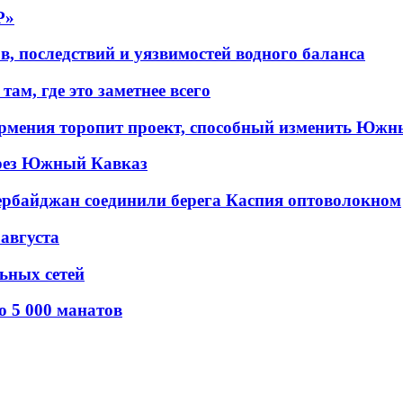
P»
в, последствий и уязвимостей водного баланса
ам, где это заметнее всего
рмения торопит проект, способный изменить Южн
рез Южный Кавказ
ербайджан соединили берега Каспия оптоволокном
 августа
льных сетей
о 5 000 манатов