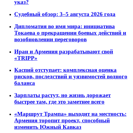
указ?
Судебный обзор: 3–5 августа 2026 года
Дипломатия во имя мира: инициатива
Токаева о прекращении боевых действий и
возобновлении переговоров
Иран и Армения разрабатывают свой
«TRIPP»
Каспий отступает: комплексная оценка
рисков, последствий и уязвимостей водного
баланса
Зарплаты растут, но жизнь дорожает
быстрее там, где это заметнее всего
«Маршрут Трампа» выходит на местность:
Армения торопит проект, способный
изменить Южный Кавказ