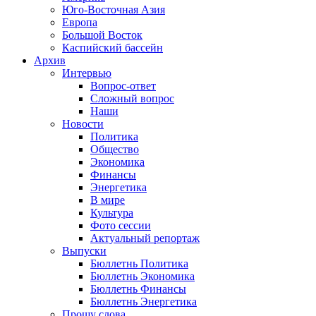
Юго-Восточная Азия
Европа
Большой Восток
Каспийский бассейн
Архив
Интервью
Вопрос-ответ
Сложный вопрос
Наши
Новости
Политика
Общество
Экономика
Финансы
Энергетика
В мире
Культура
Фото сессии
Актуальный репортаж
Выпуски
Бюллетнь Политика
Бюллетнь Экономика
Бюллетнь Финансы
Бюллетнь Энергетика
Прошу слова