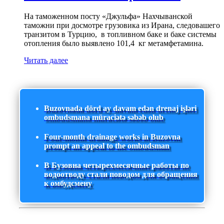
На таможенном посту «Джульфа» Нахчыванской
таможни при досмотре грузовика из Ирана, следовашего
транзитом в Турцию, в топливном баке и баке системы
отопления было выявлено 101,4 кг метамфетамина.
Читать далее
Buzovnada dörd ay davam edən drenaj işləri
ombudsmana müraciətə səbəb olub
Four-month drainage works in Buzovna
prompt an appeal to the ombudsman
В Бузовна четырехмесячные работы по
водоотводу стали поводом для обращения
к омбудсмену