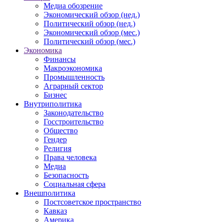
Медиа обозрение
Экономический обзор (нед.)
Политический обзор (нед.)
Экономический обзор (мес.)
Политический обзор (мес.)
Экономика
Финансы
Макроэкономика
Промышленность
Аграрный сектор
Бизнес
Внутриполитика
Законодательство
Госстроительство
Общество
Гендер
Религия
Права человека
Медиа
Безопасность
Социальная сфера
Внешполитика
Постсоветское пространство
Кавказ
Америка