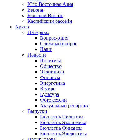
Юго-Восточная Азия
Европа
Большой Восток
Каспийский бассейн
Архив
Интервью
Вопрос-ответ
Сложный вопрос
Наши
Новости
Политика
Общество
Экономика
Финансы
Энергетика
В мире
Культура
Фото сессии
Актуальный репортаж
Выпуски
Бюллетнь Политика
Бюллетнь Экономика
Бюллетнь Финансы
Бюллетнь Энергетика
Прошу слова