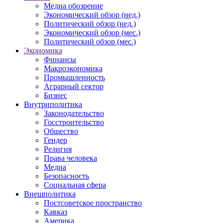
Медиа обозрение
Экономический обзор (нед.)
Политический обзор (нед.)
Экономический обзор (мес.)
Политический обзор (мес.)
Экономика
Финансы
Макроэкономика
Промышленность
Аграрный сектор
Бизнес
Внутриполитика
Законодательство
Госстроительство
Общество
Гендер
Религия
Права человека
Медиа
Безопасность
Социальная сфера
Внешполитика
Постсоветское пространство
Кавказ
Америка