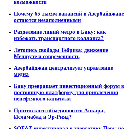
возможности
Почему 65 тысяч вакансий в Азербайджане
остаются незаполненными
Разделение линий метро в Баку: как
избежать транспортного коллапса?
Летопись свободы Тебриза: движение
Мешруте и современность
Азербайджан централизует управление
медиа
Баку превращает инвестиционный форум в
постоянную платформу для привлечения
ненефтяного капитала
Против кого объединяются Анкара,
Исламабад и Эр-Рияд?
SOFAZ инвестировал в энергетику Перу, но