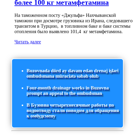
более 100 кг метамфетамина
На таможенном посту «Джульфа» Нахчыванской
таможни при досмотре грузовика из Ирана, следовашего
транзитом в Турцию, в топливном баке и баке системы
отопления было выявлено 101,4 кг метамфетамина.
Читать далее
Buzovnada dörd ay davam edən drenaj işləri
ombudsmana müraciətə səbəb olub
Four-month drainage works in Buzovna
prompt an appeal to the ombudsman
В Бузовна четырехмесячные работы по
водоотводу стали поводом для обращения
к омбудсмену