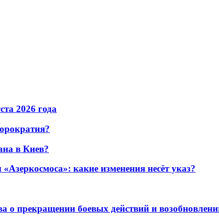
уста 2026 года
бюрократия?
ана в Киев?
«Азеркосмоса»: какие изменения несёт указ?
а о прекращении боевых действий и возобновлени