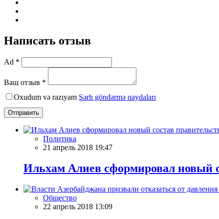
Написать отзыв
Ad *
Ваш отзыв *
Oxudum və razıyam
Şərh göndərmə qaydaları
Отправить
Политика
21 апрель 2018 19:47
Ильхам Алиев сформировал новый с
Общество
22 апрель 2018 13:09