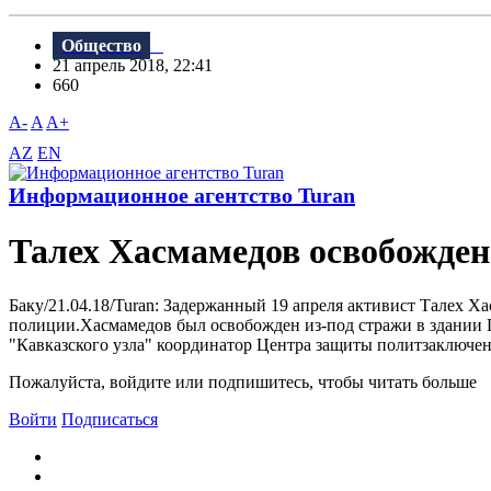
Общество
21 апрель 2018, 22:41
660
A-
A
A+
AZ
EN
Информационное агентство Turan
Талех Хасмамедов освобожден
Баку/21.04.18/Turan: Задержанный 19 апреля активист Талех Ха
полиции.Хасмамедов был освобожден из-под стражи в здании Г
"Кавказского узла" координатор Центра защиты политзаключен
Пожалуйста, войдите или подпишитесь, чтобы читать больше
Войти
Подписаться