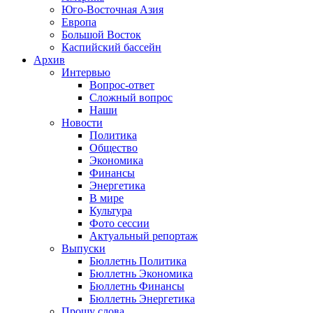
Юго-Восточная Азия
Европа
Большой Восток
Каспийский бассейн
Архив
Интервью
Вопрос-ответ
Сложный вопрос
Наши
Новости
Политика
Общество
Экономика
Финансы
Энергетика
В мире
Культура
Фото сессии
Актуальный репортаж
Выпуски
Бюллетнь Политика
Бюллетнь Экономика
Бюллетнь Финансы
Бюллетнь Энергетика
Прошу слова