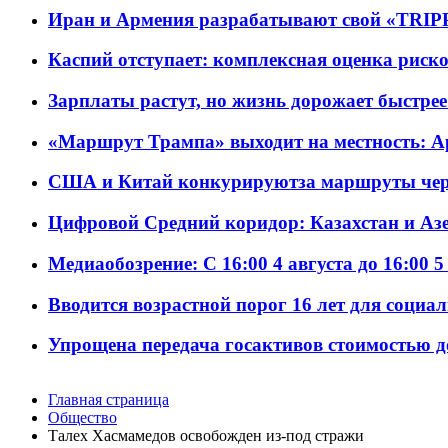
Иран и Армения разрабатывают свой «TRIP
Каспий отступает: комплексная оценка риско
Зарплаты растут, но жизнь дорожает быстрее т
«Маршрут Трампа» выходит на местность: А
США и Китай конкурируютза маршруты че
Цифровой Средний коридор: Казахстан и Аз
Медиаобозрение: С 16:00 4 августа до 16:00 5
Вводится возрастной порог 16 лет для социа
Упрощена передача госактивов стоимостью д
Главная страница
Общество
Талех Хасмамедов освобожден из-под стражи