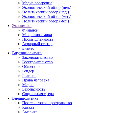
Медиа обозрение
Экономический обзор (нед.)
Политический обзор (нед.)
Экономический обзор (мес.)
Политический обзор (мес.)
Экономика
Финансы
Макроэкономика
Промышленность
Аграрный сектор
Бизнес
Внутриполитика
Законодательство
Госстроительство
Общество
Гендер
Религия
Права человека
Медиа
Безопасность
Социальная сфера
Внешполитика
Постсоветское пространство
Кавказ
Америка