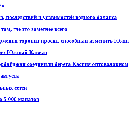
P»
в, последствий и уязвимостей водного баланса
ам, где это заметнее всего
рмения торопит проект, способный изменить Южн
рез Южный Кавказ
ербайджан соединили берега Каспия оптоволокном
 августа
льных сетей
о 5 000 манатов