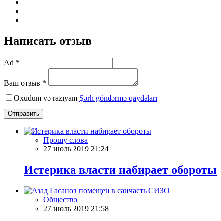
Написать отзыв
Ad *
Ваш отзыв *
Oxudum və razıyam
Şərh göndərmə qaydaları
Отправить
Прошу слова
27 июль 2019 21:24
Истерика власти набирает обороты
Общество
27 июль 2019 21:58