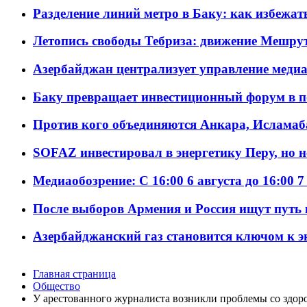
Разделение линий метро в Баку: как избежат
Летопись свободы Тебриза: движение Мешрут
Азербайджан централизует управление меди
Баку превращает инвестиционный форум в п
Против кого объединяются Анкара, Исламаб
SOFAZ инвестировал в энергетику Перу, но 
Медиаобозрение: С 16:00 6 августа до 16:00 7
После выборов Армения и Россия ищут путь к
Азербайджанский газ становится ключом к 
Главная страница
Общество
У арестованного журналиста возникли проблемы со здор