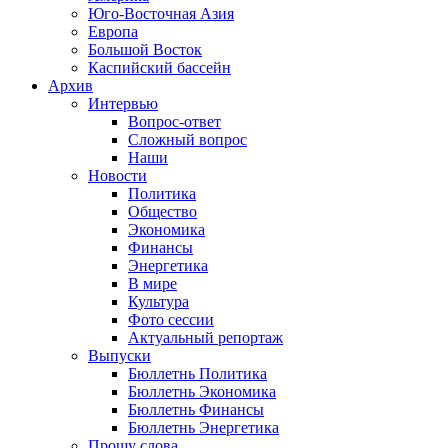
Юго-Восточная Азия
Европа
Большой Восток
Каспийский бассейн
Архив
Интервью
Вопрос-ответ
Сложный вопрос
Наши
Новости
Политика
Общество
Экономика
Финансы
Энергетика
В мире
Культура
Фото сессии
Актуальный репортаж
Выпуски
Бюллетнь Политика
Бюллетнь Экономика
Бюллетнь Финансы
Бюллетнь Энергетика
Прошу слова