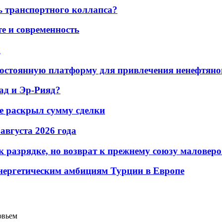
ь транспортного коллапса?
е и современность
а
остоянную платформу для привлечения ненефтяно
ад и Эр-Рияд?
не раскрыл сумму сделки
 августа 2026 года
 разрядке, но возврат к прежнему союзу маловеро
энергетическим амбициям Турции в Европе
овьем