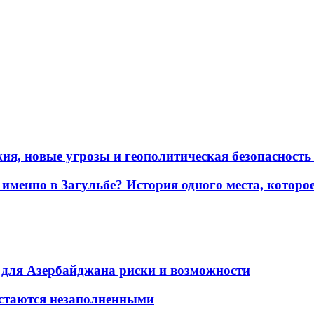
жия, новые угрозы и геополитическая безопасност
именно в Загульбе? История одного места, которо
для Азербайджана риски и возможности
остаются незаполненными