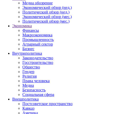
Медиа обозрение
Экономический обзор (нед.)
Политический обзор (нед.)
Экономический обзор (мес.)
Политический обзор (мес.)
Экономика
Финансы
Макроэкономика
Промышленность
Аграрный сектор
Бизнес
Внутриполитика
Законодательство
Госстроительство
Общество
Гендер
Религия
Права человека
Медиа
Безопасность
Социальная сфера
Внешполитика
Постсоветское пространство
Кавказ
Америка