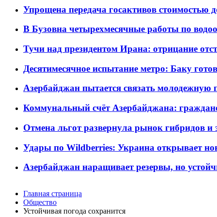
Упрощена передача госактивов стоимостью д
В Бузовна четырехмесячные работы по водоо
Тучи над президентом Ирана: отрицание отст
Десятимесячное испытание метро: Баку готов
Азербайджан пытается связать молодежную п
Коммунальный счёт Азербайджана: граждане 
Отмена льгот развернула рынок гибридов и
Удары по Wildberries: Украина открывает но
Азербайджан наращивает резервы, но устойч
Главная страница
Общество
Устойчивая погода сохранится