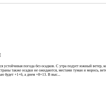
я
тся устойчивая погода без осадков. С утра подует южный ветер,
 страны также осадки не ожидаются, местами туман и морось, в
ю будет +1+6, а днем +8+13. В выс...