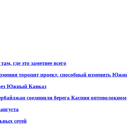
ам, где это заметнее всего
рмения торопит проект, способный изменить Южн
рез Южный Кавказ
ербайджан соединили берега Каспия оптоволокном
 августа
льных сетей