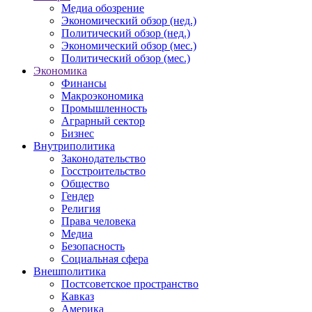
Медиа обозрение
Экономический обзор (нед.)
Политический обзор (нед.)
Экономический обзор (мес.)
Политический обзор (мес.)
Экономика
Финансы
Макроэкономика
Промышленность
Аграрный сектор
Бизнес
Внутриполитика
Законодательство
Госстроительство
Общество
Гендер
Религия
Права человека
Медиа
Безопасность
Социальная сфера
Внешполитика
Постсоветское пространство
Кавказ
Америка