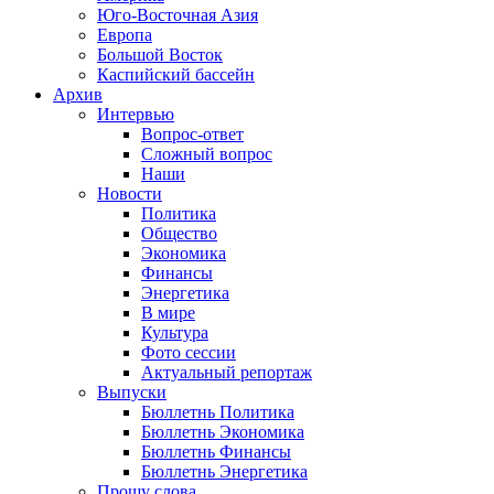
Юго-Восточная Азия
Европа
Большой Восток
Каспийский бассейн
Архив
Интервью
Вопрос-ответ
Сложный вопрос
Наши
Новости
Политика
Общество
Экономика
Финансы
Энергетика
В мире
Культура
Фото сессии
Актуальный репортаж
Выпуски
Бюллетнь Политика
Бюллетнь Экономика
Бюллетнь Финансы
Бюллетнь Энергетика
Прошу слова