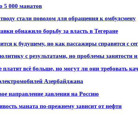
о 5 000 манатов
тводу стали поводом для обращения к омбудсмену
авки обнажило борьбу за власть в Тегеране
ится к будущему, но как пассажиры справятся с с
олитику с результатами, но проблемы занятости и
платят всё больше, но могут ли они требовать кач
 электромобилей Азербайджана
вое направление давления на Россию
ивость маната по-прежнему зависит от нефти