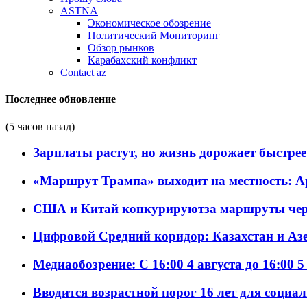
ASTNA
Экономическое обозрение
Политический Мониторинг
Обзор рынков
Карабахский конфликт
Contact az
Последнее обновление
(5 часов назад)
Зарплаты растут, но жизнь дорожает быстрее т
«Маршрут Трампа» выходит на местность: А
США и Китай конкурируютза маршруты че
Цифровой Средний коридор: Казахстан и Аз
Медиаобозрение: С 16:00 4 августа до 16:00 5
Вводится возрастной порог 16 лет для социа