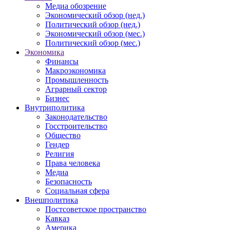
Медиа обозрение
Экономический обзор (нед.)
Политический обзор (нед.)
Экономический обзор (мес.)
Политический обзор (мес.)
Экономика
Финансы
Макроэкономика
Промышленность
Аграрный сектор
Бизнес
Внутриполитика
Законодательство
Госстроительство
Общество
Гендер
Религия
Права человека
Медиа
Безопасность
Социальная сфера
Внешполитика
Постсоветское пространство
Кавказ
Америка