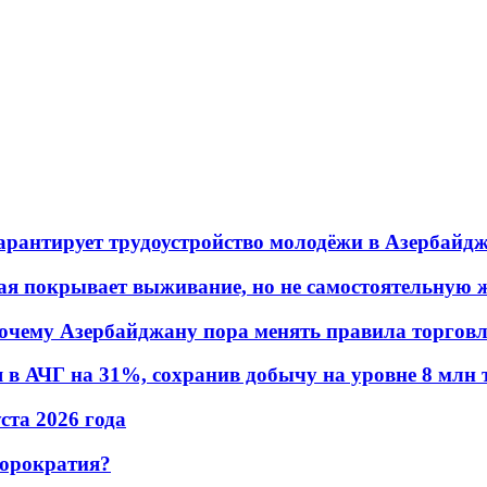
гарантирует трудоустройство молодёжи в Азербайд
ая покрывает выживание, но не самостоятельную 
почему Азербайджану пора менять правила торгов
в АЧГ на 31%, сохранив добычу на уровне 8 млн 
уста 2026 года
бюрократия?