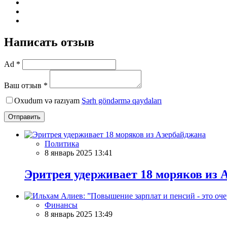
Написать отзыв
Ad *
Ваш отзыв *
Oxudum və razıyam
Şərh göndərmə qaydaları
Отправить
Политика
8 январь 2025 13:41
Эритрея удерживает 18 моряков из 
Финансы
8 январь 2025 13:49