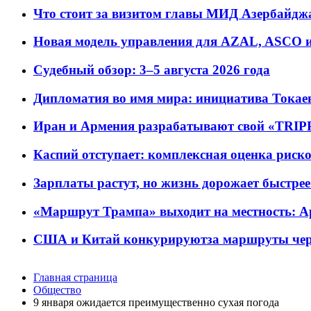
Что стоит за визитом главы МИД Азербайдж
Новая модель управления для AZAL, ASCO и 
Судебный обзор: 3–5 августа 2026 года
Дипломатия во имя мира: инициатива Токаев
Иран и Армения разрабатывают свой «TRIP
Каспий отступает: комплексная оценка риско
Зарплаты растут, но жизнь дорожает быстрее т
«Маршрут Трампа» выходит на местность: А
США и Китай конкурируютза маршруты че
Главная страница
Общество
9 января ожидается преимущественно сухая погода