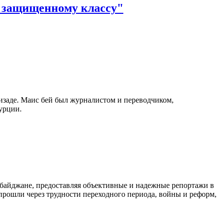
е защищенному классу"
изаде. Маис бей был журналистом и переводчиком,
урции.
байджане, предоставляя объективные и надежные репортажи в
 прошли через трудности переходного периода, войны и реформ,