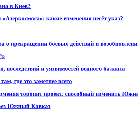
ана в Киев?
«Азеркосмоса»: какие изменения несёт указ?
а о прекращении боевых действий и возобновлени
P»
в, последствий и уязвимостей водного баланса
ам, где это заметнее всего
рмения торопит проект, способный изменить Южн
рез Южный Кавказ