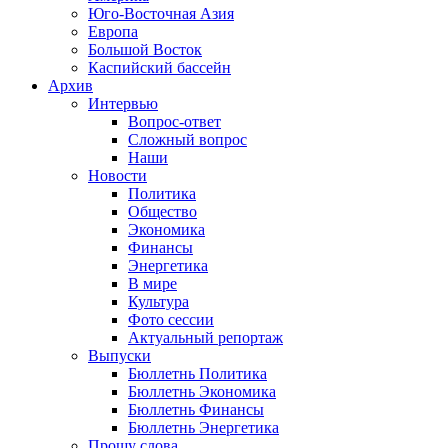
Юго-Восточная Азия
Европа
Большой Восток
Каспийский бассейн
Архив
Интервью
Вопрос-ответ
Сложный вопрос
Наши
Новости
Политика
Общество
Экономика
Финансы
Энергетика
В мире
Культура
Фото сессии
Актуальный репортаж
Выпуски
Бюллетнь Политика
Бюллетнь Экономика
Бюллетнь Финансы
Бюллетнь Энергетика
Прошу слова