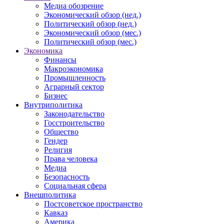
Медиа обозрение
Экономический обзор (нед.)
Политический обзор (нед.)
Экономический обзор (мес.)
Политический обзор (мес.)
Экономика
Финансы
Макроэкономика
Промышленность
Аграрный сектор
Бизнес
Внутриполитика
Законодательство
Госстроительство
Общество
Гендер
Религия
Права человека
Медиа
Безопасность
Социальная сфера
Внешполитика
Постсоветское пространство
Кавказ
Америка