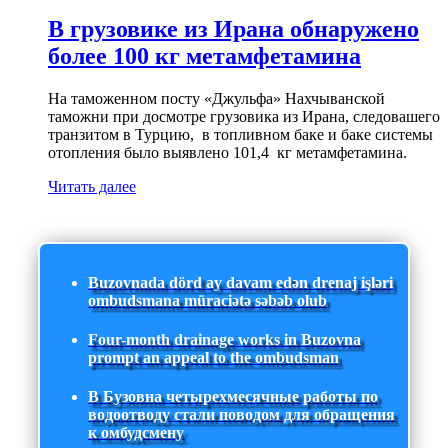
В грузовике из Ирана обнаружено
более 100 кг метамфетамина
На таможенном посту «Джульфа» Нахчыванской
таможни при досмотре грузовика из Ирана, следовашего
транзитом в Турцию, в топливном баке и баке системы
отопления было выявлено 101,4 кг метамфетамина.
Читать далее
Buzovnada dörd ay davam edən drenaj işləri
ombudsmana müraciətə səbəb olub
Four-month drainage works in Buzovna
prompt an appeal to the ombudsman
В Бузовна четырехмесячные работы по
водоотводу стали поводом для обращения
к омбудсмену