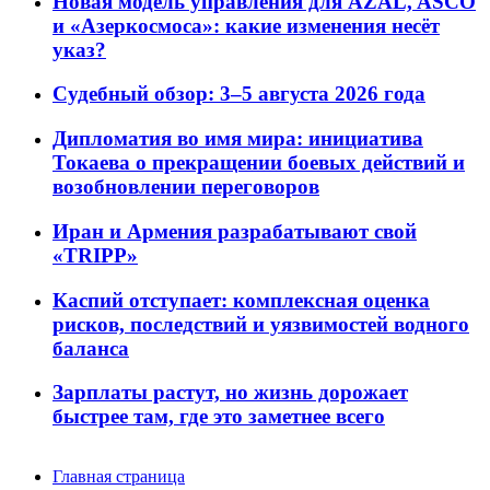
Новая модель управления для AZAL, ASCO
и «Азеркосмоса»: какие изменения несёт
указ?
Судебный обзор: 3–5 августа 2026 года
Дипломатия во имя мира: инициатива
Токаева о прекращении боевых действий и
возобновлении переговоров
Иран и Армения разрабатывают свой
«TRIPP»
Каспий отступает: комплексная оценка
рисков, последствий и уязвимостей водного
баланса
Зарплаты растут, но жизнь дорожает
быстрее там, где это заметнее всего
Главная страница