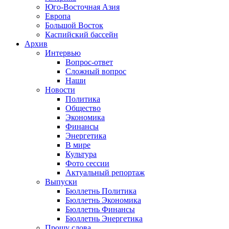
Юго-Восточная Азия
Европа
Большой Восток
Каспийский бассейн
Архив
Интервью
Вопрос-ответ
Сложный вопрос
Наши
Новости
Политика
Общество
Экономика
Финансы
Энергетика
В мире
Культура
Фото сессии
Актуальный репортаж
Выпуски
Бюллетнь Политика
Бюллетнь Экономика
Бюллетнь Финансы
Бюллетнь Энергетика
Прошу слова