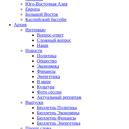
Юго-Восточная Азия
Европа
Большой Восток
Каспийский бассейн
Архив
Интервью
Вопрос-ответ
Сложный вопрос
Наши
Новости
Политика
Общество
Экономика
Финансы
Энергетика
В мире
Культура
Фото сессии
Актуальный репортаж
Выпуски
Бюллетнь Политика
Бюллетнь Экономика
Бюллетнь Финансы
Бюллетнь Энергетика
Прошу слова