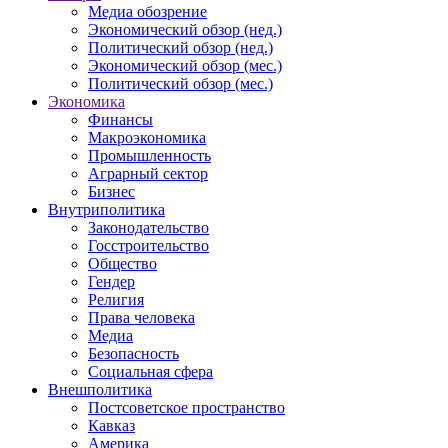
Медиа обозрение
Экономический обзор (нед.)
Политический обзор (нед.)
Экономический обзор (мес.)
Политический обзор (мес.)
Экономика
Финансы
Макроэкономика
Промышленность
Аграрный сектор
Бизнес
Внутриполитика
Законодательство
Госстроительство
Общество
Гендер
Религия
Права человека
Медиа
Безопасность
Социальная сфера
Внешполитика
Постсоветское пространство
Кавказ
Америка