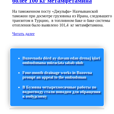
более 100 кг метамфетамина
На таможенном посту «Джульфа» Нахчыванской
таможни при досмотре грузовика из Ирана, следовашего
транзитом в Турцию, в топливном баке и баке системы
отопления было выявлено 101,4 кг метамфетамина.
Читать далее
Buzovnada dörd ay davam edən drenaj işləri
ombudsmana müraciətə səbəb olub
Four-month drainage works in Buzovna
prompt an appeal to the ombudsman
В Бузовна четырехмесячные работы по
водоотводу стали поводом для обращения
к омбудсмену