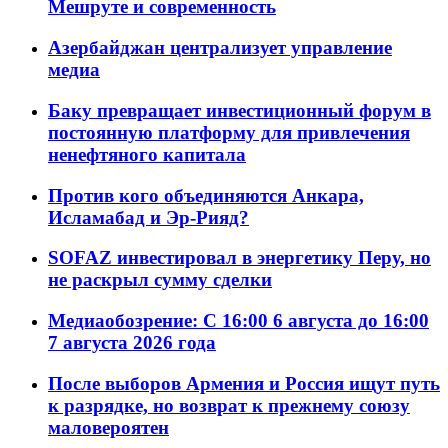
Мешруте и современность
Азербайджан централизует управление
медиа
Баку превращает инвестиционный форум в
постоянную платформу для привлечения
ненефтяного капитала
Против кого объединяются Анкара,
Исламабад и Эр-Рияд?
SOFAZ инвестировал в энергетику Перу, но
не раскрыл сумму сделки
Медиаобозрение: С 16:00 6 августа до 16:00
7 августа 2026 года
После выборов Армения и Россия ищут путь
к разрядке, но возврат к прежнему союзу
маловероятен