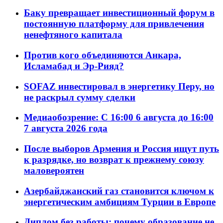
Баку превращает инвестиционный форум в
постоянную платформу для привлечения
ненефтяного капитала
Против кого объединяются Анкара,
Исламабад и Эр-Рияд?
SOFAZ инвестировал в энергетику Перу, но
не раскрыл сумму сделки
Медиаобозрение: С 16:00 6 августа до 16:00
7 августа 2026 года
После выборов Армения и Россия ищут путь
к разрядке, но возврат к прежнему союзу
маловероятен
Азербайджанский газ становится ключом к
энергетическим амбициям Турции в Европе
Диплом без работы: почему образование не