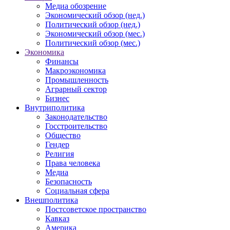
Медиа обозрение
Экономический обзор (нед.)
Политический обзор (нед.)
Экономический обзор (мес.)
Политический обзор (мес.)
Экономика
Финансы
Макроэкономика
Промышленность
Аграрный сектор
Бизнес
Внутриполитика
Законодательство
Госстроительство
Общество
Гендер
Религия
Права человека
Медиа
Безопасность
Социальная сфера
Внешполитика
Постсоветское пространство
Кавказ
Америка