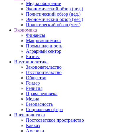
Медиа обозрение
Экономический обзор (нед.)
Политический обзор (нед.)
Экономический обзор (мес.)
Политический обзор (мес.)
Экономика
Финансы
Макроэкономика
Промышленность
Аграрный сектор
Бизнес
Внутриполитика
Законодательство
Госстроительство
Общество
Гендер
Религия
Права человека
Медиа
Безопасность
Социальная сфера
Внешполитика
Постсоветское пространство
Кавказ
Америка