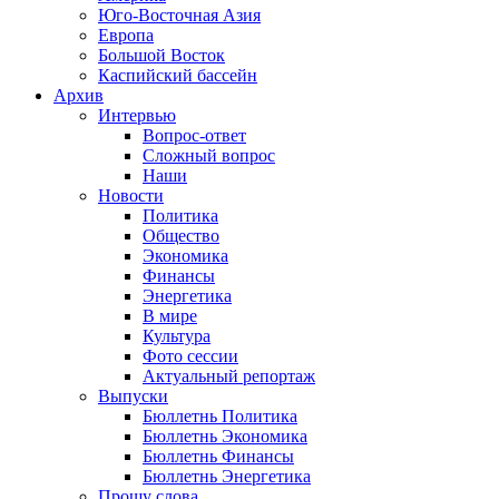
Юго-Восточная Азия
Европа
Большой Восток
Каспийский бассейн
Архив
Интервью
Вопрос-ответ
Сложный вопрос
Наши
Новости
Политика
Общество
Экономика
Финансы
Энергетика
В мире
Культура
Фото сессии
Актуальный репортаж
Выпуски
Бюллетнь Политика
Бюллетнь Экономика
Бюллетнь Финансы
Бюллетнь Энергетика
Прошу слова