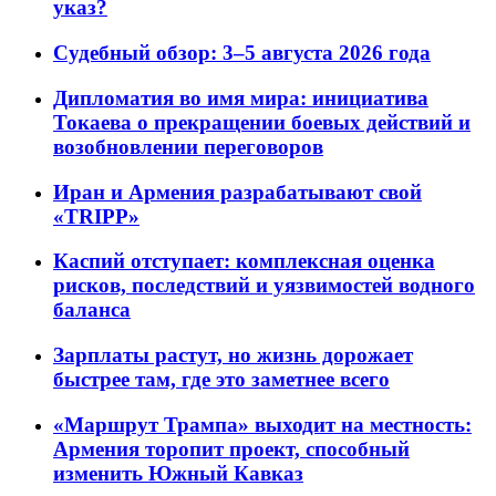
указ?
Судебный обзор: 3–5 августа 2026 года
Дипломатия во имя мира: инициатива
Токаева о прекращении боевых действий и
возобновлении переговоров
Иран и Армения разрабатывают свой
«TRIPP»
Каспий отступает: комплексная оценка
рисков, последствий и уязвимостей водного
баланса
Зарплаты растут, но жизнь дорожает
быстрее там, где это заметнее всего
«Маршрут Трампа» выходит на местность:
Армения торопит проект, способный
изменить Южный Кавказ