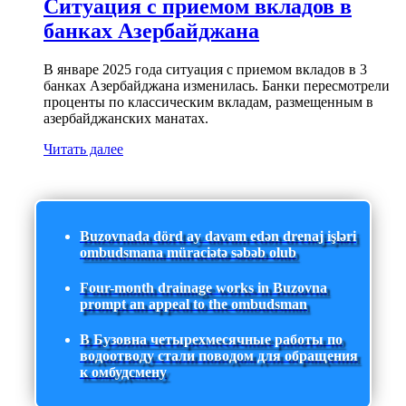
Ситуация с приемом вкладов в
банках Азербайджана
В январе 2025 года ситуация с приемом вкладов в 3
банках Азербайджана изменилась. Банки пересмотрели
проценты по классическим вкладам, размещенным в
азербайджанских манатах.
Читать далее
Buzovnada dörd ay davam edən drenaj işləri
ombudsmana müraciətə səbəb olub
Four-month drainage works in Buzovna
prompt an appeal to the ombudsman
В Бузовна четырехмесячные работы по
водоотводу стали поводом для обращения
к омбудсмену