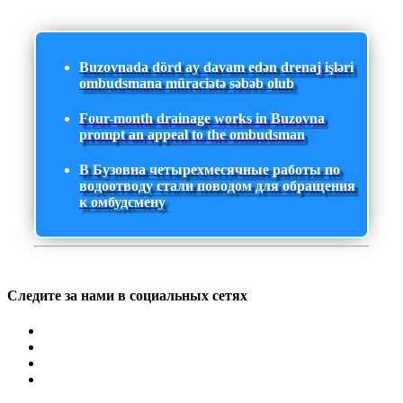
Buzovnada dörd ay davam edən drenaj işləri
ombudsmana müraciətə səbəb olub
Four-month drainage works in Buzovna
prompt an appeal to the ombudsman
В Бузовна четырехмесячные работы по
водоотводу стали поводом для обращения
к омбудсмену
Следите за нами в социальных сетях