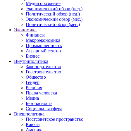
Медиа обозрение
Экономический обзор (нед.)
Политический обзор (нед.)
Экономический обзор (мес.)
Политический обзор (мес.)
Экономика
Финансы
Макроэкономика
Промышленность
Аграрный сектор
Бизнес
Внутриполитика
Законодательство
Госстроительство
Общество
Гендер
Религия
Права человека
Медиа
Безопасность
Социальная сфера
Внешполитика
Постсоветское пространство
Кавказ
Америка