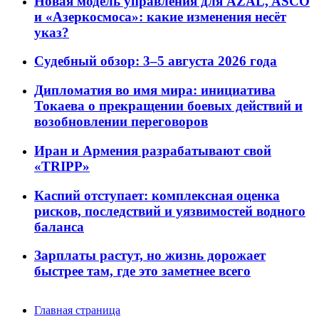
Новая модель управления для AZAL, ASCO
и «Азеркосмоса»: какие изменения несёт
указ?
Судебный обзор: 3–5 августа 2026 года
Дипломатия во имя мира: инициатива
Токаева о прекращении боевых действий и
возобновлении переговоров
Иран и Армения разрабатывают свой
«TRIPP»
Каспий отступает: комплексная оценка
рисков, последствий и уязвимостей водного
баланса
Зарплаты растут, но жизнь дорожает
быстрее там, где это заметнее всего
Главная страница