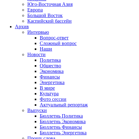
Юго-Восточная Азия
Европа
Большой Восток
Каспийский бассейн
Архив
Интервью
Вопрос-ответ
Сложный вопрос
Наши
Новости
Политика
Общество
Экономика
Финансы
Энергетика
В мире
Культура
Фото сессии
Актуальный репортаж
Выпуски
Бюллетнь Политика
Бюллетнь Экономика
Бюллетнь Финансы
Бюллетнь Энергетика
Прошу слова