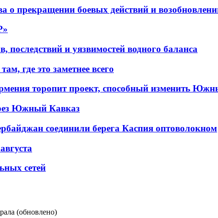
а о прекращении боевых действий и возобновлени
P»
в, последствий и уязвимостей водного баланса
ам, где это заметнее всего
рмения торопит проект, способный изменить Южн
рез Южный Кавказ
ербайджан соединили берега Каспия оптоволокном
 августа
льных сетей
рала (обновлено)