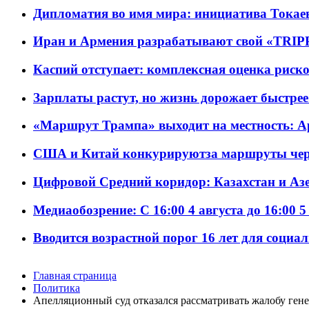
Дипломатия во имя мира: инициатива Токаев
Иран и Армения разрабатывают свой «TRIP
Каспий отступает: комплексная оценка риско
Зарплаты растут, но жизнь дорожает быстрее т
«Маршрут Трампа» выходит на местность: А
США и Китай конкурируютза маршруты че
Цифровой Средний коридор: Казахстан и Аз
Медиаобозрение: С 16:00 4 августа до 16:00 5
Вводится возрастной порог 16 лет для социа
Главная страница
Политика
Апелляционный суд отказался рассматривать жалобу гене