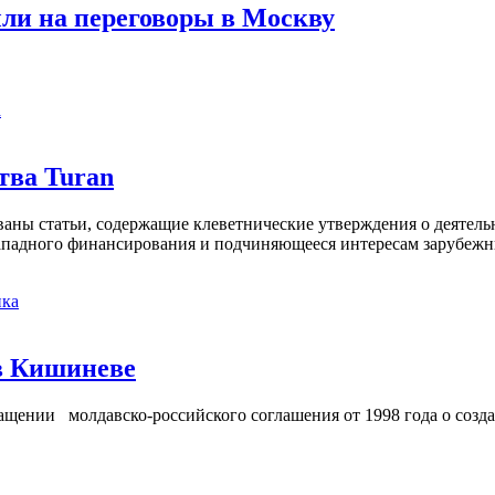
ли на переговоры в Москву
а
тва Turan
кованы статьи, содержащие клеветнические утверждения о деятел
 западного финансирования и подчиняющееся интересам зарубежн
ка
в Кишиневе
ении молдавско-российского соглашения от 1998 года о созд