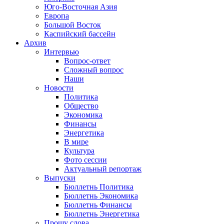
Юго-Восточная Азия
Европа
Большой Восток
Каспийский бассейн
Архив
Интервью
Вопрос-ответ
Сложный вопрос
Наши
Новости
Политика
Общество
Экономика
Финансы
Энергетика
В мире
Культура
Фото сессии
Актуальный репортаж
Выпуски
Бюллетнь Политика
Бюллетнь Экономика
Бюллетнь Финансы
Бюллетнь Энергетика
Прошу слова