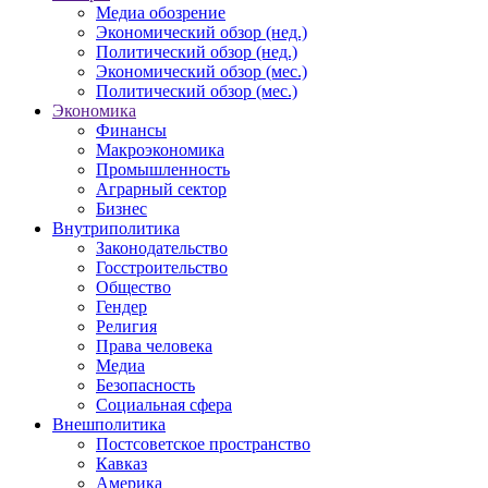
Медиа обозрение
Экономический обзор (нед.)
Политический обзор (нед.)
Экономический обзор (мес.)
Политический обзор (мес.)
Экономика
Финансы
Макроэкономика
Промышленность
Аграрный сектор
Бизнес
Внутриполитика
Законодательство
Госстроительство
Общество
Гендер
Религия
Права человека
Медиа
Безопасность
Социальная сфера
Внешполитика
Постсоветское пространство
Кавказ
Америка