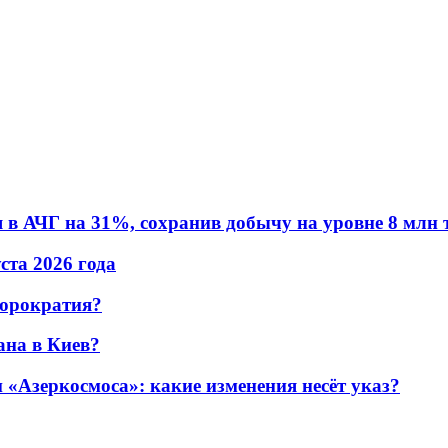
в АЧГ на 31%, сохранив добычу на уровне 8 млн 
уста 2026 года
бюрократия?
ана в Киев?
«Азеркосмоса»: какие изменения несёт указ?