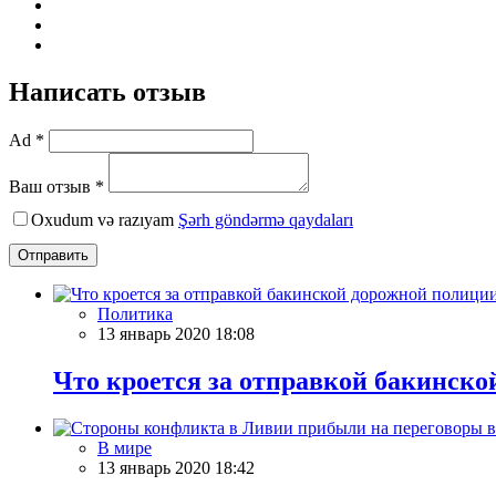
Написать отзыв
Ad *
Ваш отзыв *
Oxudum və razıyam
Şərh göndərmə qaydaları
Отправить
Политика
13 январь 2020 18:08
Что кроется за отправкой бакинско
В мире
13 январь 2020 18:42