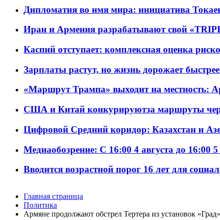
Дипломатия во имя мира: инициатива Токаев
Иран и Армения разрабатывают свой «TRIP
Каспий отступает: комплексная оценка риско
Зарплаты растут, но жизнь дорожает быстрее т
«Маршрут Трампа» выходит на местность: А
США и Китай конкурируютза маршруты че
Цифровой Средний коридор: Казахстан и Аз
Медиаобозрение: С 16:00 4 августа до 16:00 5
Вводится возрастной порог 16 лет для социа
Главная страница
Политика
Армяне продолжают обстрел Тертера из установок «Град