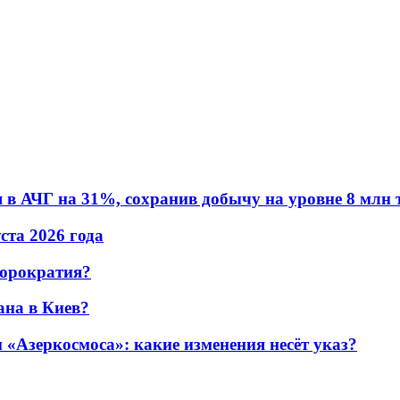
в АЧГ на 31%, сохранив добычу на уровне 8 млн 
уста 2026 года
бюрократия?
ана в Киев?
«Азеркосмоса»: какие изменения несёт указ?