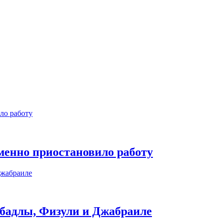
менно приостановило работу
убадлы, Физули и Джабраиле