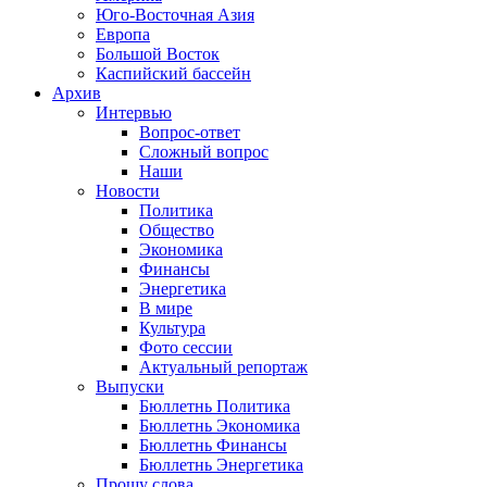
Юго-Восточная Азия
Европа
Большой Восток
Каспийский бассейн
Архив
Интервью
Вопрос-ответ
Сложный вопрос
Наши
Новости
Политика
Общество
Экономика
Финансы
Энергетика
В мире
Культура
Фото сессии
Актуальный репортаж
Выпуски
Бюллетнь Политика
Бюллетнь Экономика
Бюллетнь Финансы
Бюллетнь Энергетика
Прошу слова