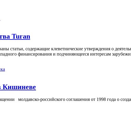
а
тва Turan
кованы статьи, содержащие клеветнические утверждения о деятел
 западного финансирования и подчиняющееся интересам зарубежн
ка
в Кишиневе
ении молдавско-российского соглашения от 1998 года о созд