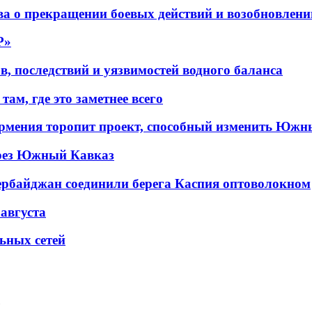
а о прекращении боевых действий и возобновлени
P»
в, последствий и уязвимостей водного баланса
ам, где это заметнее всего
рмения торопит проект, способный изменить Южн
рез Южный Кавказ
ербайджан соединили берега Каспия оптоволокном
 августа
льных сетей
»