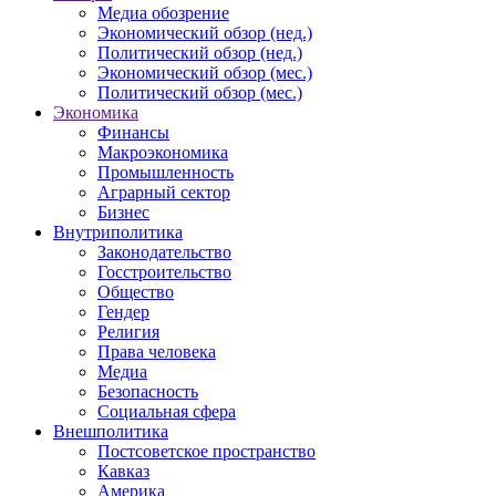
Медиа обозрение
Экономический обзор (нед.)
Политический обзор (нед.)
Экономический обзор (мес.)
Политический обзор (мес.)
Экономика
Финансы
Макроэкономика
Промышленность
Аграрный сектор
Бизнес
Внутриполитика
Законодательство
Госстроительство
Общество
Гендер
Религия
Права человека
Медиа
Безопасность
Социальная сфера
Внешполитика
Постсоветское пространство
Кавказ
Америка