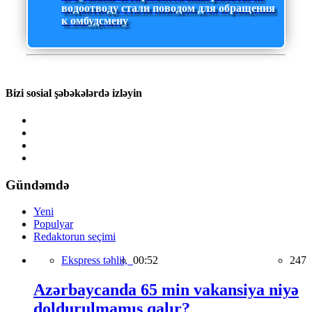
водоотводу стали поводом для обращения
к омбудсмену
Bizi sosial şəbəkələrdə izləyin
Gündəmdə
Yeni
Populyar
Redaktorun seçimi
Ekspress təhlil,
00:52
247
Azərbaycanda 65 min vakansiya niyə
doldurulmamış qalır?