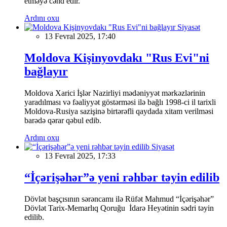
etməyə cəhd edir.
Ardını oxu
Siyasət
13 Fevral 2025, 17:40
Moldova Kişinyovdakı "Rus Evi"ni
bağlayır
Moldova Xarici İşlər Nazirliyi mədəniyyət mərkəzlərinin
yaradılması və fəaliyyət göstərməsi ilə bağlı 1998-ci il tarixli
Moldova-Rusiya sazişinə birtərəfli qaydada xitam verilməsi
barədə qərar qəbul edib.
Ardını oxu
Siyasət
13 Fevral 2025, 17:33
“İçərişəhər”ə yeni rəhbər təyin edilib
Dövlət başçısının sərəncamı ilə Rüfət Mahmud “İçərişəhər”
Dövlət Tarix-Memarlıq Qoruğu İdarə Heyətinin sədri təyin
edilib.