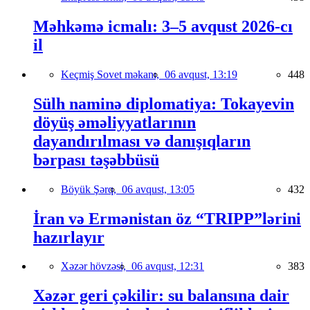
Məhkəmə icmalı: 3–5 avqust 2026-cı
il
Keçmiş Sovet məkanı,
06 avqust, 13:19
448
Sülh naminə diplomatiya: Tokayevin
döyüş əməliyyatlarının
dayandırılması və danışıqların
bərpası təşəbbüsü
Böyük Şərq,
06 avqust, 13:05
432
İran və Ermənistan öz “TRIPP”lərini
hazırlayır
Xəzər hövzəsi,
06 avqust, 12:31
383
Xəzər geri çəkilir: su balansına dair