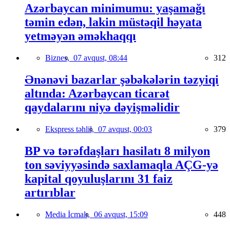
Azərbaycan minimumu: yaşamağı
təmin edən, lakin müstəqil həyata
yetməyən əməkhaqqı
Biznes,
07 avqust, 08:44
312
Ənənəvi bazarlar şəbəkələrin təzyiqi
altında: Azərbaycan ticarət
qaydalarını niyə dəyişməlidir
Ekspress təhlil,
07 avqust, 00:03
379
BP və tərəfdaşları hasilatı 8 milyon
ton səviyyəsində saxlamaqla AÇG-yə
kapital qoyuluşlarını 31 faiz
artırıblar
Media İcmalı,
06 avqust, 15:09
448