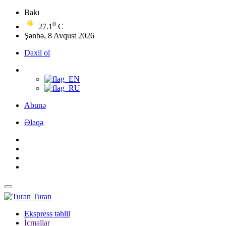
Bakı
0
27.1
C
Şənbə, 8 Avqust 2026
Daxil ol
Abunə
Əlaqə
Turan
Ekspress təhlil
İcmallar