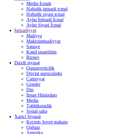
Media İcmalı
Həftəlik iqtisadi icmal
Həftəlik siyasi icmal
Aylıq İqtisadi İcmal
Aylıq Siyasi İcmal
İqtisadiyyat
Maliyyə
Makroiqtisadiyyat
Sənaye
Kənd təsərrüfatı
Biznes
Daxili siyasət
Qanunvericilik
Dövlət quruculuğu
Cəmiyyət
Gender
Din
İnsan Hüquqları
Media
Təhlükəsizlik
Sosial sahə
Xarici Siyasət
Keçmiş Sovet məkanı
Qafqaz
Amerika