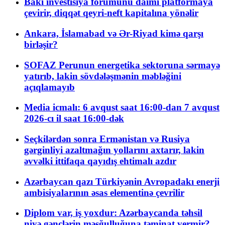
Bakı investisiya forumunu daimi platformaya
çevirir, diqqət qeyri-neft kapitalına yönəlir
Ankara, İslamabad və Ər-Riyad kimə qarşı
birləşir?
SOFAZ Perunun energetika sektoruna sərmayə
yatırıb, lakin sövdələşmənin məbləğini
açıqlamayıb
Media icmalı: 6 avqust saat 16:00-dan 7 avqust
2026-cı il saat 16:00-dək
Seçkilərdən sonra Ermənistan və Rusiya
gərginliyi azaltmağın yollarını axtarır, lakin
əvvəlki ittifaqa qayıdış ehtimalı azdır
Azərbaycan qazı Türkiyənin Avropadakı enerji
ambisiyalarının əsas elementinə çevrilir
Diplom var, iş yoxdur: Azərbaycanda təhsil
niyə gənclərin məşğulluğuna təminat vermir?