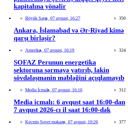
kapitalına yönəlir
Böyük Şərq,
07 avqust, 16:27
350
Ankara, İslamabad və Ər-Riyad kimə
qarşı birləşir?
Amerika,
07 avqust, 16:19
324
SOFAZ Perunun energetika
sektoruna sərmayə yatırıb, lakin
sövdələşmənin məbləğini açıqlamayıb
Media İcmalı,
07 avqust, 16:10
312
Media icmalı: 6 avqust saat 16:00-dan
7 avqust 2026-cı il saat 16:00-dək
Keçmiş Sovet məkanı,
07 avqust, 10:26
377