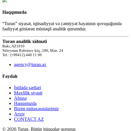
Haqqımızda
“Turan” siyasət, iqtisadiyyat və cəmiyyət həyatının qovuşuğunda
fəaliyyət göstərən müstəqil analitik qurumdur.
Turan analitik xidməti
Bakı, AZ1010
Süleyman Rəhimov küç.,186, Mən. 24
Tel.: (+99412) 440 11 96
agency@turan.az
Faydalı
İstifadə şərtləri
Məxfilik siyasti
Abunə
Haqqımızda
Bizim mütəxəssislərimiz
Arxiv
CONTACT AZ
© 2026 Turan. Bütün hüquqlar qorunur.