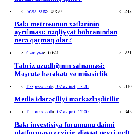
Sosial sahə,
00:50
242
Bakı metrosunun xətlərinin
ayrılması: nəqliyyat böhranından
necə qaçmaq olar?
Cəmiyyət,
00:41
221
Təbriz azadlığının salnaməsi:
Məşrutə hərəkatı və müasirlik
Ekspress təhlil,
07 avqust, 17:28
330
Media idarəçiliyi mərkəzləşdirilir
Ekspress təhlil,
07 avqust, 17:00
343
Bakı investisiya forumunu daimi
platformaya çevirir, diqqət qeyri-neft