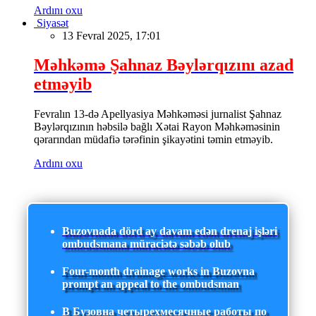
Ardını oxu
Siyasət
13 Fevral 2025, 17:01
Məhkəmə Şahnaz Bəylərqızını azad
etməyib
Fevralın 13-də Apellyasiya Məhkəməsi jurnalist Şahnaz
Bəylərqızının həbsilə bağlı Xətai Rayon Məhkəməsinin
qərarından müdafiə tərəfinin şikayətini təmin etməyib.
Ardını oxu
Buzovnada dörd ay davam edən drenaj işləri
ombudsmana müraciətə səbəb olub
Four-month drainage works in Buzovna
prompt an appeal to the ombudsman
В Бузовна четырехмесячные работы по