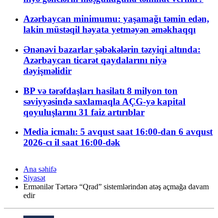
Azərbaycan minimumu: yaşamağı təmin edən,
lakin müstəqil həyata yetməyən əməkhaqqı
Ənənəvi bazarlar şəbəkələrin təzyiqi altında:
Azərbaycan ticarət qaydalarını niyə
dəyişməlidir
BP və tərəfdaşları hasilatı 8 milyon ton
səviyyəsində saxlamaqla AÇG-yə kapital
qoyuluşlarını 31 faiz artırıblar
Media icmalı: 5 avqust saat 16:00-dan 6 avqust
2026-cı il saat 16:00-dək
Ana səhifə
Siyasət
Ermənilər Tərtərə “Qrad” sistemlərindən atəş açmağa davam
edir