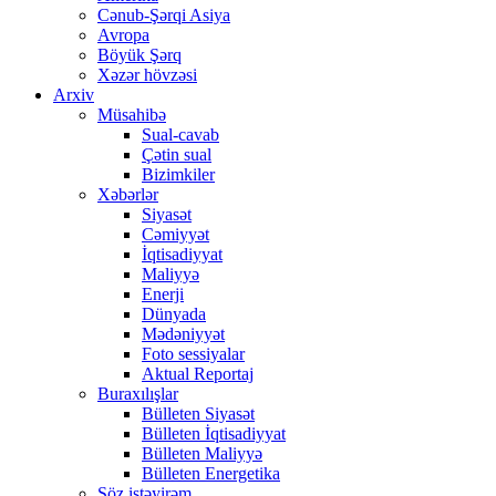
Cənub-Şərqi Asiya
Avropa
Böyük Şərq
Xəzər hövzəsi
Arxiv
Müsahibə
Sual-cavab
Çətin sual
Bizimkiler
Xəbərlər
Siyasət
Cəmiyyət
İqtisadiyyat
Maliyyə
Enerji
Dünyada
Mədəniyyət
Foto sessiyalar
Aktual Reportaj
Buraxılışlar
Bülleten Siyasət
Bülleten İqtisadiyyat
Bülleten Maliyyə
Bülleten Energetika
Söz istəyirəm