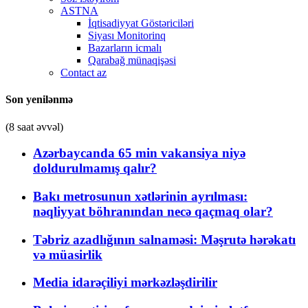
ASTNA
İqtisadiyyat Göstəriciləri
Siyası Monitorinq
Bazarların icmalı
Qarabağ münaqişəsi
Contact az
Son yenilənmə
(8 saat əvvəl)
Azərbaycanda 65 min vakansiya niyə
doldurulmamış qalır?
Bakı metrosunun xətlərinin ayrılması:
nəqliyyat böhranından necə qaçmaq olar?
Təbriz azadlığının salnaməsi: Məşrutə hərəkatı
və müasirlik
Media idarəçiliyi mərkəzləşdirilir