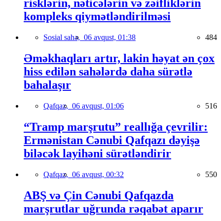
risklərin, nəticələrin və zəifliklərin
kompleks qiymətləndirilməsi
Sosial sahə,
06 avqust, 01:38
484
Əməkhaqları artır, lakin həyat ən çox
hiss edilən sahələrdə daha sürətlə
bahalaşır
Qafqaz,
06 avqust, 01:06
516
“Tramp marşrutu” reallığa çevrilir:
Ermənistan Cənubi Qafqazı dəyişə
biləcək layihəni sürətləndirir
Qafqaz,
06 avqust, 00:32
550
ABŞ və Çin Cənubi Qafqazda
marşrutlar uğrunda rəqabət aparır