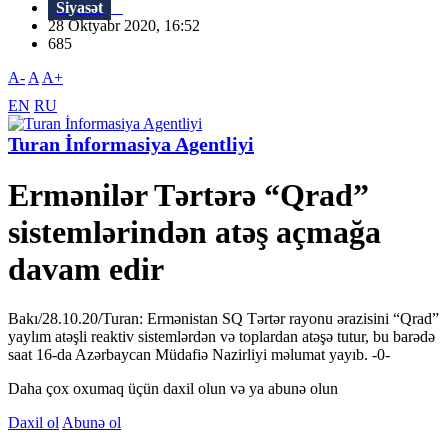
Siyasət
28 Oktyabr 2020, 16:52
685
A-
A
A+
EN
RU
Turan İnformasiya Agentliyi
Ermənilər Tərtərə “Qrad”
sistemlərindən atəş açmağa
davam edir
Bakı/28.10.20/Turan: Ermənistan SQ Tərtər rayonu ərazisini “Qrad”
yaylım atəşli reaktiv sistemlərdən və toplardan atəşə tutur, bu barədə
saat 16-da Azərbaycan Müdafiə Nazirliyi məlumat yayıb. -0-
Daha çox oxumaq üçün daxil olun və ya abunə olun
Daxil ol
Abunə ol