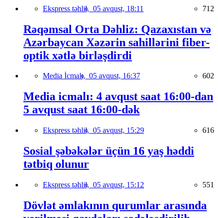
Ekspress təhlil,
05 avqust, 18:11
712
Rəqəmsal Orta Dəhliz: Qazaxıstan və
Azərbaycan Xəzərin sahillərini fiber-
optik xətlə birləşdirdi
Media İcmalı,
05 avqust, 16:37
602
Media icmalı: 4 avqust saat 16:00-dan
5 avqust saat 16:00-dək
Ekspress təhlil,
05 avqust, 15:29
616
Sosial şəbəkələr üçün 16 yaş həddi
tətbiq olunur
Ekspress təhlil,
05 avqust, 15:12
551
Dövlət əmlakının qurumlar arasında