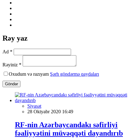
Rəy yaz
Ad *
Rəyiniz *
Oxudum və razıyam
Şərh göndərmə qaydaları
Göndər
Siyasət
28 Oktyabr 2020 16:49
RF-nin Azərbaycandakı səfirliyi
fəaliyyətini müvəqqəti dayandırıb