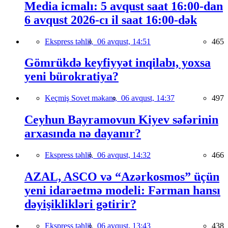
Media icmalı: 5 avqust saat 16:00-dan
6 avqust 2026-cı il saat 16:00-dək
Ekspress təhlil,
06 avqust, 14:51
465
Gömrükdə keyfiyyət inqilabı, yoxsa
yeni bürokratiya?
Keçmiş Sovet məkanı,
06 avqust, 14:37
497
Ceyhun Bayramovun Kiyev səfərinin
arxasında nə dayanır?
Ekspress təhlil,
06 avqust, 14:32
466
AZAL, ASCO və “Azərkosmos” üçün
yeni idarəetmə modeli: Fərman hansı
dəyişiklikləri gətirir?
Ekspress təhlil,
06 avqust, 13:43
438