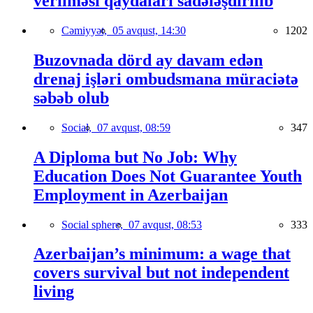
verilməsi qaydaları sadələşdirilib
Cəmiyyət,
05 avqust, 14:30
1202
Buzovnada dörd ay davam edən
drenaj işləri ombudsmana müraciətə
səbəb olub
Social,
07 avqust, 08:59
347
A Diploma but No Job: Why
Education Does Not Guarantee Youth
Employment in Azerbaijan
Social sphere,
07 avqust, 08:53
333
Azerbaijan’s minimum: a wage that
covers survival but not independent
living