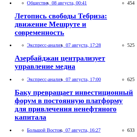
Общество,
08 августа, 00:41
454
Летопись свободы Тебриза:
движение Мешруте и
современность
Экспресс-анализ,
07 августа, 17:28
525
Азербайджан централизует
управление медиа
Экспресс-анализ,
07 августа, 17:00
625
Баку превращает инвестиционный
форум в постоянную платформу
для привлечения ненефтяного
капитала
Большой Восток,
07 августа, 16:27
633