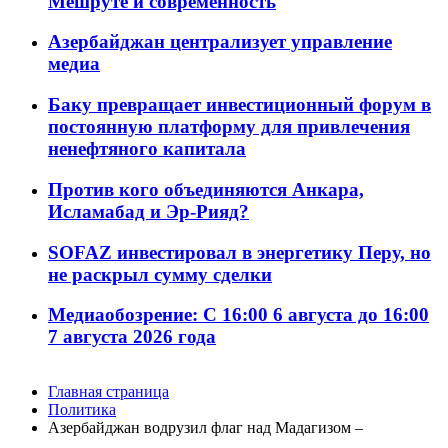
Мешруте и современность
Азербайджан централизует управление
медиа
Баку превращает инвестиционный форум в
постоянную платформу для привлечения
ненефтяного капитала
Против кого объединяются Анкара,
Исламабад и Эр-Рияд?
SOFAZ инвестировал в энергетику Перу, но
не раскрыл сумму сделки
Медиаобозрение: С 16:00 6 августа до 16:00
7 августа 2026 года
Главная страница
Политика
Азербайджан водрузил флаг над Мадагизом –