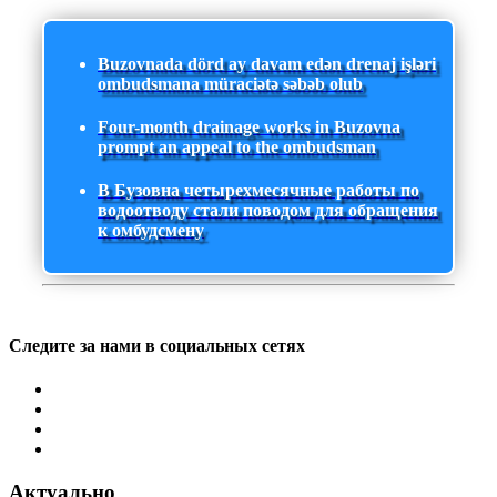
Buzovnada dörd ay davam edən drenaj işləri
ombudsmana müraciətə səbəb olub
Four-month drainage works in Buzovna
prompt an appeal to the ombudsman
В Бузовна четырехмесячные работы по
водоотводу стали поводом для обращения
к омбудсмену
Следите за нами в социальных сетях
Актуально