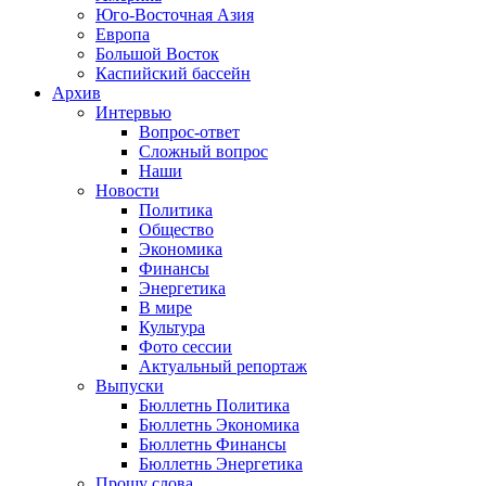
Юго-Восточная Азия
Европа
Большой Восток
Каспийский бассейн
Архив
Интервью
Вопрос-ответ
Сложный вопрос
Наши
Новости
Политика
Общество
Экономика
Финансы
Энергетика
В мире
Культура
Фото сессии
Актуальный репортаж
Выпуски
Бюллетнь Политика
Бюллетнь Экономика
Бюллетнь Финансы
Бюллетнь Энергетика
Прошу слова