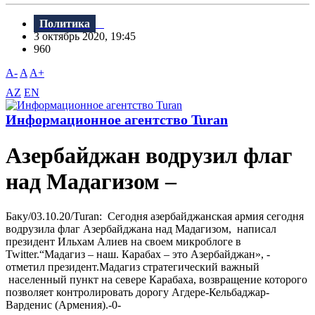
Политика
3 октябрь 2020, 19:45
960
A-
A
A+
AZ
EN
Информационное агентство Turan
Азербайджан водрузил флаг
над Мадагизом –
Баку/03.10.20/Turan: Сегодня азербайджанская армия сегодня
водрузила флаг Азербайджана над Мадагизом, написал
президент Ильхам Алиев на своем микроблоге в
Twitter.“Мадагиз – наш. Карабах – это Азербайджан», -
отметил президент.Мадагиз стратегический важный
населенный пункт на севере Карабаха, возвращение которого
позволяет контролировать дорогу Агдере-Кельбаджар-
Варденис (Армения).-0-