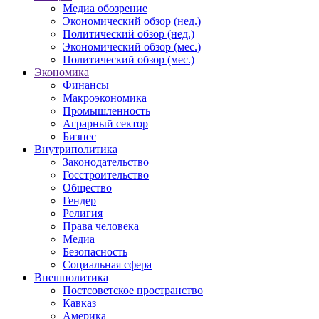
Медиа обозрение
Экономический обзор (нед.)
Политический обзор (нед.)
Экономический обзор (мес.)
Политический обзор (мес.)
Экономика
Финансы
Макроэкономика
Промышленность
Аграрный сектор
Бизнес
Внутриполитика
Законодательство
Госстроительство
Общество
Гендер
Религия
Права человека
Медиа
Безопасность
Социальная сфера
Внешполитика
Постсоветское пространство
Кавказ
Америка