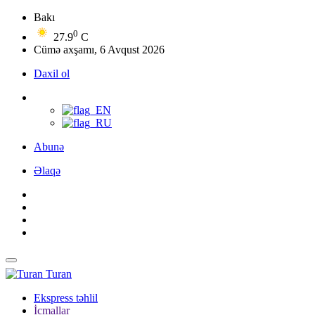
Bakı
0
27.9
C
Cümə axşamı, 6 Avqust 2026
Daxil ol
Abunə
Əlaqə
Turan
Ekspress təhlil
İcmallar