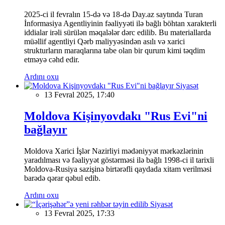
2025-ci il fevralın 15-də və 18-də Day.az saytında Turan
İnformasiya Agentliyinin fəaliyyəti ilə bağlı böhtan xarakterli
iddialar irəli sürülən məqalələr dərc edilib. Bu materiallarda
müəllif agentliyi Qərb maliyyəsindən asılı və xarici
strukturların maraqlarına tabe olan bir qurum kimi təqdim
etməyə cəhd edir.
Ardını oxu
Siyasət
13 Fevral 2025, 17:40
Moldova Kişinyovdakı "Rus Evi"ni
bağlayır
Moldova Xarici İşlər Nazirliyi mədəniyyət mərkəzlərinin
yaradılması və fəaliyyət göstərməsi ilə bağlı 1998-ci il tarixli
Moldova-Rusiya sazişinə birtərəfli qaydada xitam verilməsi
barədə qərar qəbul edib.
Ardını oxu
Siyasət
13 Fevral 2025, 17:33