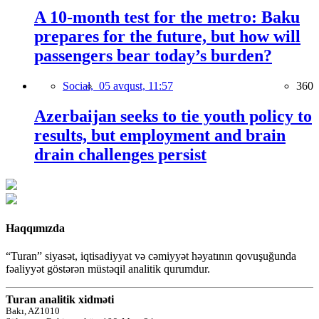
A 10-month test for the metro: Baku
prepares for the future, but how will
passengers bear today’s burden?
Social,
05 avqust, 11:57
360
Azerbaijan seeks to tie youth policy to
results, but employment and brain
drain challenges persist
Haqqımızda
“Turan” siyasət, iqtisadiyyat və cəmiyyət həyatının qovuşuğunda
fəaliyyət göstərən müstəqil analitik qurumdur.
Turan analitik xidməti
Bakı, AZ1010