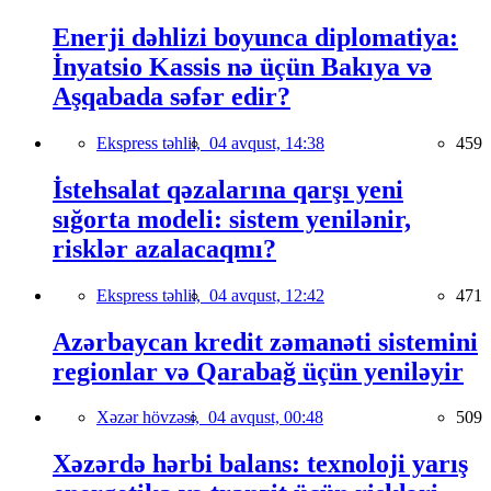
Enerji dəhlizi boyunca diplomatiya:
İnyatsio Kassis nə üçün Bakıya və
Aşqabada səfər edir?
Ekspress təhlil,
04 avqust, 14:38
459
İstehsalat qəzalarına qarşı yeni
sığorta modeli: sistem yenilənir,
risklər azalacaqmı?
Ekspress təhlil,
04 avqust, 12:42
471
Azərbaycan kredit zəmanəti sistemini
regionlar və Qarabağ üçün yeniləyir
Xəzər hövzəsi,
04 avqust, 00:48
509
Xəzərdə hərbi balans: texnoloji yarış