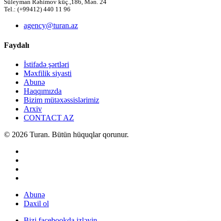
Süleyman Rəhimov küç.,186, Mən. 24
Tel.: (+99412) 440 11 96
agency@turan.az
Faydalı
İstifadə şərtləri
Məxfilik siyasti
Abunə
Haqqımızda
Bizim mütəxəssislərimiz
Arxiv
CONTACT AZ
© 2026 Turan. Bütün hüquqlar qorunur.
Abunə
Daxil ol
Bizi facebookda izləyin