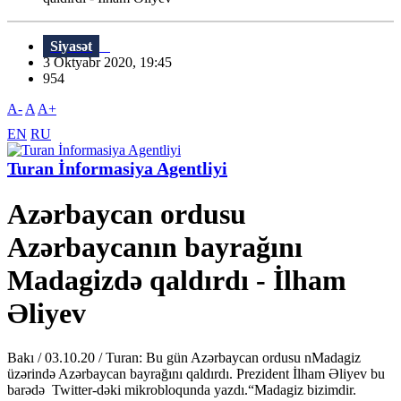
Siyasət
3 Oktyabr 2020, 19:45
954
A-
A
A+
EN
RU
Turan İnformasiya Agentliyi
Azərbaycan ordusu
Azərbaycanın bayrağını
Madagizdə qaldırdı - İlham
Əliyev
Bakı / 03.10.20 / Turan: Bu gün Azərbaycan ordusu nMadagiz
üzərində Azərbaycan bayrağını qaldırdı. Prezident İlham Əliyev bu
barədə Twitter-dəki mikrobloqunda yazdı.“Madagiz bizimdir.