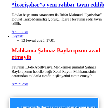
“İçərişəhər”ə yeni rəhbər təyin edilib
Dövlət başçısının sərəncamı ilə Rüfət Mahmud “İçərişəhər”
Dövlət Tarix-Memarlıq Qoruğu İdarə Heyətinin sədri təyin
edilib.
Ardını oxu
Siyasət
13 Fevral 2025, 17:01
Məhkəmə Şahnaz Bəylərqızını azad
etməyib
Fevralın 13-də Apellyasiya Məhkəməsi jurnalist Şahnaz
Bəylərqızının həbsilə bağlı Xətai Rayon Məhkəməsinin
qərarından müdafiə tərəfinin şikayətini təmin etməyib.
Ardını oxu
Buzovnada dörd ay davam edən drenaj işləri