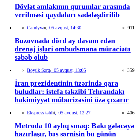
Dövlət əmlakının qurumlar arasında
verilməsi qaydaları sadələşdirilib
Cəmiyyət,
05 avqust, 14:30
911
Buzovnada dörd ay davam edən
drenaj işləri ombudsmana müraciətə
səbəb olub
Böyük Şərq,
05 avqust, 13:05
359
İran prezidentinin üzərində qara
buludlar: istefa təkzibi Tehrandakı
hakimiyyət mübarizəsini üzə çıxarır
Ekspress təhlil,
05 avqust, 12:27
406
Metroda 10 aylıq sınaq: Bakı gələcəyə
hazırlaşır, bəs sərnişin bu günün