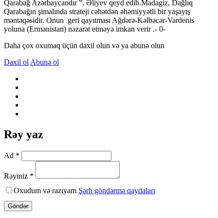
Qarabağ Azərbaycandır ”, Əliyev qeyd edib.Madagiz, Dağlıq
Qarabağın şimalında strateji cəhətdən əhəmiyyətli bir yaşayış
məntəqəsidir. Onun geri qayıtması Ağdərə-Kəlbəcər-Vardenis
yoluna (Ermənistan) nəzarət etməyə imkan verir .- 0-
Daha çox oxumaq üçün daxil olun və ya abunə olun
Daxil ol
Abunə ol
Rəy yaz
Ad *
Rəyiniz *
Oxudum və razıyam
Şərh göndərmə qaydaları
Göndər