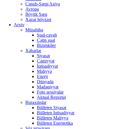
Cənub-Şərqi Asiya
Avropa
Böyük Şərq
Xəzər hövzəsi
Arxiv
Müsahibə
Sual-cavab
Çətin sual
Bizimkiler
Xəbərlər
Siyasət
Cəmiyyət
İqtisadiyyat
Maliyyə
Enerji
Dünyada
Mədəniyyət
Foto sessiyalar
Aktual Reportaj
Buraxılışlar
Bülleten Siyasət
Bülleten İqtisadiyyat
Bülleten Maliyyə
Bülleten Energetika
Söz istəyirəm