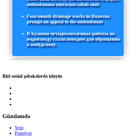
ombudsmana müraciətə səbəb olub
Four-month drainage works in Buzovna
prompt an appeal to the ombudsman
В Бузовна четырехмесячные работы по
водоотводу стали поводом для обращения
к омбудсмену
Bizi sosial şəbəkələrdə izləyin
Gündəmdə
Yeni
Populyar