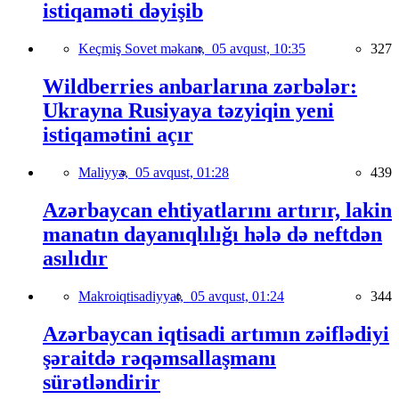
istiqaməti dəyişib
Keçmiş Sovet məkanı,
05 avqust, 10:35
327
Wildberries anbarlarına zərbələr:
Ukrayna Rusiyaya təzyiqin yeni
istiqamətini açır
Maliyyə,
05 avqust, 01:28
439
Azərbaycan ehtiyatlarını artırır, lakin
manatın dayanıqlılığı hələ də neftdən
asılıdır
Makroiqtisadiyyat,
05 avqust, 01:24
344
Azərbaycan iqtisadi artımın zəiflədiyi
şəraitdə rəqəmsallaşmanı
sürətləndirir