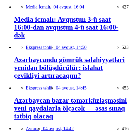
Media İcmalı,
04 avqust, 16:04
427
Media icmalı: Avqustun 3-ü saat
16:00-dan avqustun 4-ü saat 16:00-
dək
Ekspress təhlil,
04 avqust, 14:50
523
Azərbaycanda gömrük səlahiyyətləri
yenidən bölüşdürülür: islahat
çevikliyi artıracaqmı?
Ekspress təhlil,
04 avqust, 14:45
453
Azərbaycan bazar təmərküzləşməsini
yeni qaydalarla ölçəcək — əsas sınaq
tətbiq olacaq
Avropa,
04 avqust, 14:42
416