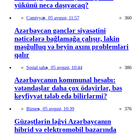
yükünü necə daşıyacaq?
Cəmiyyət,
05 avqust, 11:57
360
Azərbaycan gənclər siyasətini
nəticələrə bağlamağa çalışır, lakin
məşğulluq və beyin axını problemləri
qalır
Sosial sahə,
05 avqust, 10:44
386
Azərbaycanın kommunal hesabı:
vətəndaşlar daha çox ödəyirlər, bəs
keyfiyyət tələb edə bilirlərmi?
Biznes,
05 avqust, 10:39
376
Güzəştlərin ləğvi Azərbaycanın
hibrid və elektromobil bazarında