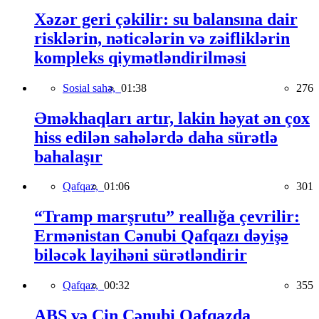
Xəzər geri çəkilir: su balansına dair
risklərin, nəticələrin və zəifliklərin
kompleks qiymətləndirilməsi
Sosial sahə,
01:38
276
Əməkhaqları artır, lakin həyat ən çox
hiss edilən sahələrdə daha sürətlə
bahalaşır
Qafqaz,
01:06
301
“Tramp marşrutu” reallığa çevrilir:
Ermənistan Cənubi Qafqazı dəyişə
biləcək layihəni sürətləndirir
Qafqaz,
00:32
355
ABŞ və Çin Cənubi Qafqazda