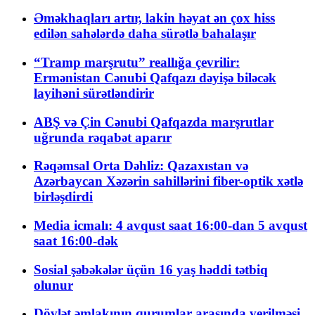
Əməkhaqları artır, lakin həyat ən çox hiss
edilən sahələrdə daha sürətlə bahalaşır
“Tramp marşrutu” reallığa çevrilir:
Ermənistan Cənubi Qafqazı dəyişə biləcək
layihəni sürətləndirir
ABŞ və Çin Cənubi Qafqazda marşrutlar
uğrunda rəqabət aparır
Rəqəmsal Orta Dəhliz: Qazaxıstan və
Azərbaycan Xəzərin sahillərini fiber-optik xətlə
birləşdirdi
Media icmalı: 4 avqust saat 16:00-dan 5 avqust
saat 16:00-dək
Sosial şəbəkələr üçün 16 yaş həddi tətbiq
olunur
Dövlət əmlakının qurumlar arasında verilməsi