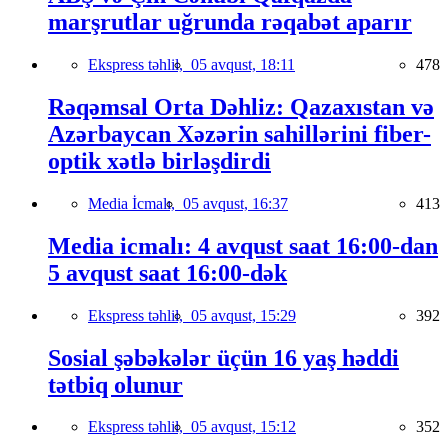
marşrutlar uğrunda rəqabət aparır
Ekspress təhlil,
05 avqust, 18:11
478
Rəqəmsal Orta Dəhliz: Qazaxıstan və
Azərbaycan Xəzərin sahillərini fiber-
optik xətlə birləşdirdi
Media İcmalı,
05 avqust, 16:37
413
Media icmalı: 4 avqust saat 16:00-dan
5 avqust saat 16:00-dək
Ekspress təhlil,
05 avqust, 15:29
392
Sosial şəbəkələr üçün 16 yaş həddi
tətbiq olunur
Ekspress təhlil,
05 avqust, 15:12
352