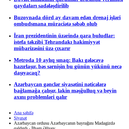
qaydaları sadələşdirilib
Buzovnada dörd ay davam edən drenaj işləri
ombudsmana müraciətə səbəb olub
İran prezidentinin üzərində qara buludlar:
istefa təkzibi Tehrandakı hakimiyyət
mübarizəsini üzə çıxarır
Metroda 10 aylıq sınaq: Bakı gələcəyə
hazırlaşır, bəs sərnişin bu günün yükünü necə
daşıyacaq?
Azərbaycan gənclər siyasətini nəticələrə
bağlamağa çalışır, lakin məşğulluq və beyin
axını problemləri qalır
Ana səhifə
Siyasət
Azərbaycan ordusu Azərbaycanın bayrağını Madagizdə
qaldırdı - İlham Əliyev