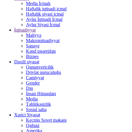
Media İcmalı
Həftəlik iqtisadi icmal
Həftəlik siyasi icmal
Aylıq İqtisadi İcmal
Aylıq Siyasi İcmal
İqtisadiyyat
Maliyyə
Makroiqtisadiyyat
Sənaye
Kənd təsərrüfatı
Biznes
Daxili siyasət
Qanunvericilik
Dövlət quruculuğu
Cəmiyyət
Gender
Din
İnsan Hüquqları
Media
Təhlükəsizlik
Sosial sahə
Xarici Siyasət
Keçmiş Sovet məkanı
Qafqaz
Amerika