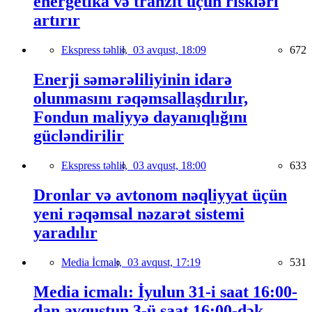
energetika və tranzit üçün riskləri
artırır
Ekspress təhlil,
03 avqust, 18:09
672
Enerji səmərəliliyinin idarə
olunmasını rəqəmsallaşdırılır,
Fondun maliyyə dayanıqlığını
gücləndirilir
Ekspress təhlil,
03 avqust, 18:00
633
Dronlar və avtonom nəqliyyat üçün
yeni rəqəmsal nəzarət sistemi
yaradılır
Media İcmalı,
03 avqust, 17:19
531
Media icmalı: İyulun 31-i saat 16:00-
dan avqustun 3-ü saat 16:00-dək