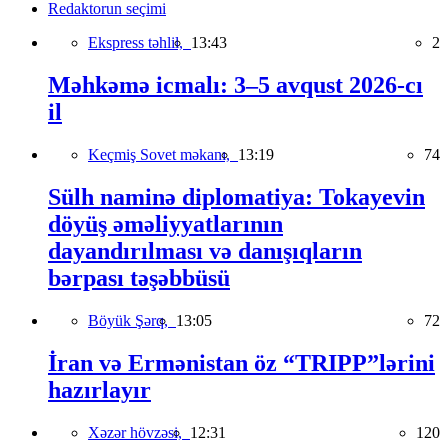
Redaktorun seçimi
Ekspress təhlil,
13:43
2
Məhkəmə icmalı: 3–5 avqust 2026-cı
il
Keçmiş Sovet məkanı,
13:19
74
Sülh naminə diplomatiya: Tokayevin
döyüş əməliyyatlarının
dayandırılması və danışıqların
bərpası təşəbbüsü
Böyük Şərq,
13:05
72
İran və Ermənistan öz “TRIPP”lərini
hazırlayır
Xəzər hövzəsi,
12:31
120