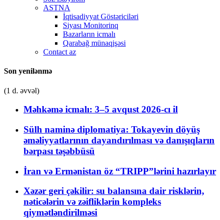
ASTNA
İqtisadiyyat Göstəriciləri
Siyası Monitorinq
Bazarların icmalı
Qarabağ münaqişəsi
Contact az
Son yenilənmə
(1 d. əvvəl)
Məhkəmə icmalı: 3–5 avqust 2026-cı il
Sülh naminə diplomatiya: Tokayevin döyüş
əməliyyatlarının dayandırılması və danışıqların
bərpası təşəbbüsü
İran və Ermənistan öz “TRIPP”lərini hazırlayır
Xəzər geri çəkilir: su balansına dair risklərin,
nəticələrin və zəifliklərin kompleks
qiymətləndirilməsi