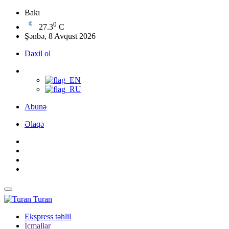
Bakı
0
27.3
C
Şənbə, 8 Avqust 2026
Daxil ol
Abunə
Əlaqə
Turan
Ekspress təhlil
İcmallar