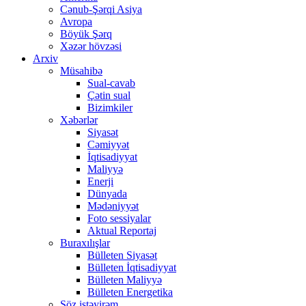
Cənub-Şərqi Asiya
Avropa
Böyük Şərq
Xəzər hövzəsi
Arxiv
Müsahibə
Sual-cavab
Çətin sual
Bizimkiler
Xəbərlər
Siyasət
Cəmiyyət
İqtisadiyyat
Maliyyə
Enerji
Dünyada
Mədəniyyət
Foto sessiyalar
Aktual Reportaj
Buraxılışlar
Bülleten Siyasət
Bülleten İqtisadiyyat
Bülleten Maliyyə
Bülleten Energetika
Söz istəyirəm