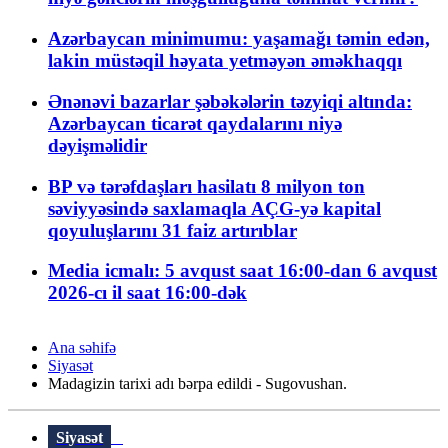
Azərbaycan minimumu: yaşamağı təmin edən,
lakin müstəqil həyata yetməyən əməkhaqqı
Ənənəvi bazarlar şəbəkələrin təzyiqi altında:
Azərbaycan ticarət qaydalarını niyə
dəyişməlidir
BP və tərəfdaşları hasilatı 8 milyon ton
səviyyəsində saxlamaqla AÇG-yə kapital
qoyuluşlarını 31 faiz artırıblar
Media icmalı: 5 avqust saat 16:00-dan 6 avqust
2026-cı il saat 16:00-dək
Ana səhifə
Siyasət
Madagizin tarixi adı bərpa edildi - Sugovushan.
Siyasət