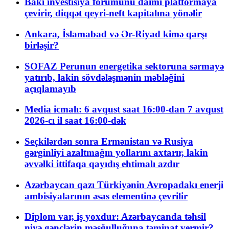
Bakı investisiya forumunu daimi platformaya
çevirir, diqqət qeyri-neft kapitalına yönəlir
Ankara, İslamabad və Ər-Riyad kimə qarşı
birləşir?
SOFAZ Perunun energetika sektoruna sərmayə
yatırıb, lakin sövdələşmənin məbləğini
açıqlamayıb
Media icmalı: 6 avqust saat 16:00-dan 7 avqust
2026-cı il saat 16:00-dək
Seçkilərdən sonra Ermənistan və Rusiya
gərginliyi azaltmağın yollarını axtarır, lakin
əvvəlki ittifaqa qayıdış ehtimalı azdır
Azərbaycan qazı Türkiyənin Avropadakı enerji
ambisiyalarının əsas elementinə çevrilir
Diplom var, iş yoxdur: Azərbaycanda təhsil
niyə gənclərin məşğulluğuna təminat vermir?