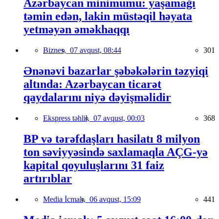
Azərbaycan minimumu: yaşamağı
təmin edən, lakin müstəqil həyata
yetməyən əməkhaqqı
Biznes,
07 avqust, 08:44
301
Ənənəvi bazarlar şəbəkələrin təzyiqi
altında: Azərbaycan ticarət
qaydalarını niyə dəyişməlidir
Ekspress təhlil,
07 avqust, 00:03
368
BP və tərəfdaşları hasilatı 8 milyon
ton səviyyəsində saxlamaqla AÇG-yə
kapital qoyuluşlarını 31 faiz
artırıblar
Media İcmalı,
06 avqust, 15:09
441