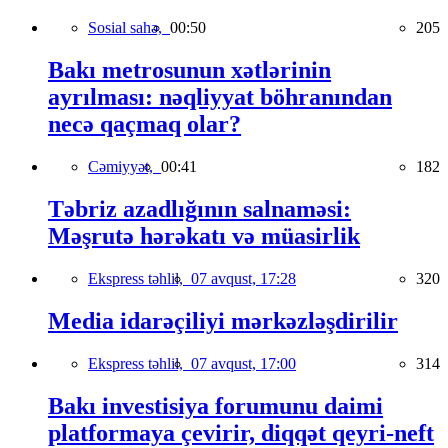
Sosial sahə,
00:50
205
Bakı metrosunun xətlərinin
ayrılması: nəqliyyat böhranından
necə qaçmaq olar?
Cəmiyyət,
00:41
182
Təbriz azadlığının salnaməsi:
Məşrutə hərəkatı və müasirlik
Ekspress təhlil,
07 avqust, 17:28
320
Media idarəçiliyi mərkəzləşdirilir
Ekspress təhlil,
07 avqust, 17:00
314
Bakı investisiya forumunu daimi
platformaya çevirir, diqqət qeyri-neft