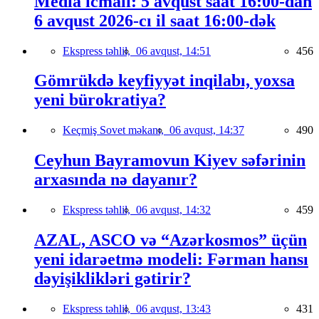
Media icmalı: 5 avqust saat 16:00-dan
6 avqust 2026-cı il saat 16:00-dək
Ekspress təhlil,
06 avqust, 14:51
456
Gömrükdə keyfiyyət inqilabı, yoxsa
yeni bürokratiya?
Keçmiş Sovet məkanı,
06 avqust, 14:37
490
Ceyhun Bayramovun Kiyev səfərinin
arxasında nə dayanır?
Ekspress təhlil,
06 avqust, 14:32
459
AZAL, ASCO və “Azərkosmos” üçün
yeni idarəetmə modeli: Fərman hansı
dəyişiklikləri gətirir?
Ekspress təhlil,
06 avqust, 13:43
431