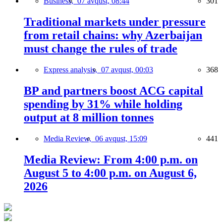
Business,
07 avqust, 08:44
301
Traditional markets under pressure
from retail chains: why Azerbaijan
must change the rules of trade
Express analysis,
07 avqust, 00:03
368
BP and partners boost ACG capital
spending by 31% while holding
output at 8 million tonnes
Media Review,
06 avqust, 15:09
441
Media Review: From 4:00 p.m. on
August 5 to 4:00 p.m. on August 6,
2026