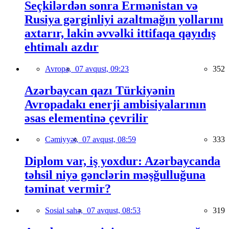
Seçkilərdən sonra Ermənistan və
Rusiya gərginliyi azaltmağın yollarını
axtarır, lakin əvvəlki ittifaqa qayıdış
ehtimalı azdır
Avropa,
07 avqust, 09:23
352
Azərbaycan qazı Türkiyənin
Avropadakı enerji ambisiyalarının
əsas elementinə çevrilir
Cəmiyyət,
07 avqust, 08:59
333
Diplom var, iş yoxdur: Azərbaycanda
təhsil niyə gənclərin məşğulluğuna
təminat vermir?
Sosial sahə,
07 avqust, 08:53
319