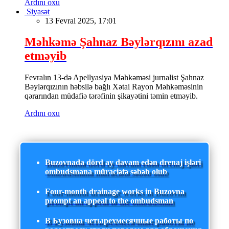
Ardını oxu
Siyasət
13 Fevral 2025, 17:01
Məhkəmə Şahnaz Bəylərqızını azad
etməyib
Fevralın 13-də Apellyasiya Məhkəməsi jurnalist Şahnaz
Bəylərqızının həbsilə bağlı Xətai Rayon Məhkəməsinin
qərarından müdafiə tərəfinin şikayətini təmin etməyib.
Ardını oxu
Buzovnada dörd ay davam edən drenaj işləri
ombudsmana müraciətə səbəb olub
Four-month drainage works in Buzovna
prompt an appeal to the ombudsman
В Бузовна четырехмесячные работы по