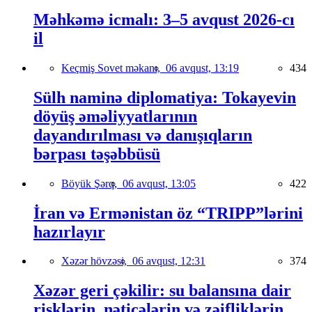
Məhkəmə icmalı: 3–5 avqust 2026-cı
il
Keçmiş Sovet məkanı,
06 avqust, 13:19
434
Sülh naminə diplomatiya: Tokayevin
döyüş əməliyyatlarının
dayandırılması və danışıqların
bərpası təşəbbüsü
Böyük Şərq,
06 avqust, 13:05
422
İran və Ermənistan öz “TRIPP”lərini
hazırlayır
Xəzər hövzəsi,
06 avqust, 12:31
374
Xəzər geri çəkilir: su balansına dair
risklərin, nəticələrin və zəifliklərin