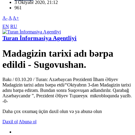
3 Oktyabr 2020, 21:12
961
A-
A
A+
EN
RU
Turan İnformasiya Agentliyi
Madagizin tarixi adı bərpa
edildi - Sugovushan.
Bakı / 03.10.20 / Turan: Azərbaycan Prezidenti İlham Əliyev
Madagizin tarixi adını bərpa etdi/“Oktyabrın 3-dən Madagizin tarixi
adını bərpa edirəm. Bundan sonra Suqovuşan adlandırılır. Qarabağ
Azərbaycandır ”, Prezident Əliyev Tцшееук mikrobloqunda yazlb.
-0-
Daha çox oxumaq üçün daxil olun və ya abunə olun
Daxil ol
Abunə ol