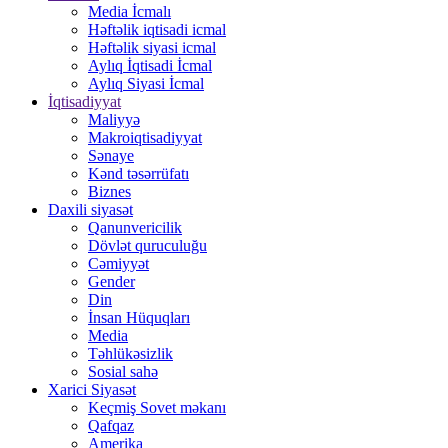
Media İcmalı
Həftəlik iqtisadi icmal
Həftəlik siyasi icmal
Aylıq İqtisadi İcmal
Aylıq Siyasi İcmal
İqtisadiyyat
Maliyyə
Makroiqtisadiyyat
Sənaye
Kənd təsərrüfatı
Biznes
Daxili siyasət
Qanunvericilik
Dövlət quruculuğu
Cəmiyyət
Gender
Din
İnsan Hüquqları
Media
Təhlükəsizlik
Sosial sahə
Xarici Siyasət
Keçmiş Sovet məkanı
Qafqaz
Amerika