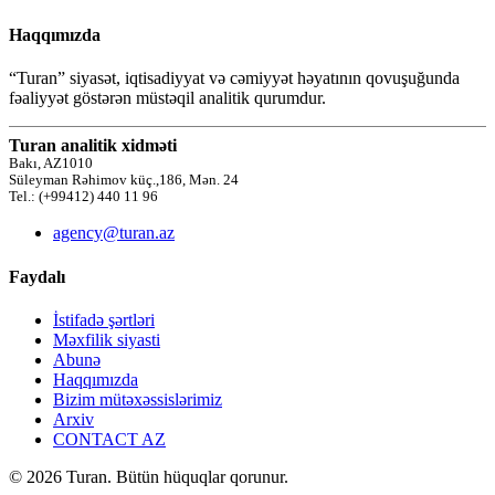
Haqqımızda
“Turan” siyasət, iqtisadiyyat və cəmiyyət həyatının qovuşuğunda
fəaliyyət göstərən müstəqil analitik qurumdur.
Turan analitik xidməti
Bakı, AZ1010
Süleyman Rəhimov küç.,186, Mən. 24
Tel.: (+99412) 440 11 96
agency@turan.az
Faydalı
İstifadə şərtləri
Məxfilik siyasti
Abunə
Haqqımızda
Bizim mütəxəssislərimiz
Arxiv
CONTACT AZ
© 2026 Turan. Bütün hüquqlar qorunur.