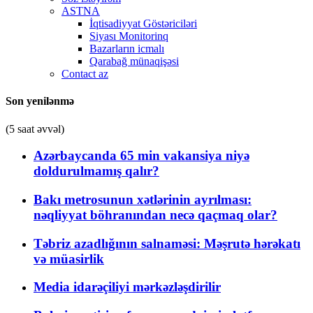
ASTNA
İqtisadiyyat Göstəriciləri
Siyası Monitorinq
Bazarların icmalı
Qarabağ münaqişəsi
Contact az
Son yenilənmə
(5 saat əvvəl)
Azərbaycanda 65 min vakansiya niyə
doldurulmamış qalır?
Bakı metrosunun xətlərinin ayrılması:
nəqliyyat böhranından necə qaçmaq olar?
Təbriz azadlığının salnaməsi: Məşrutə hərəkatı
və müasirlik
Media idarəçiliyi mərkəzləşdirilir