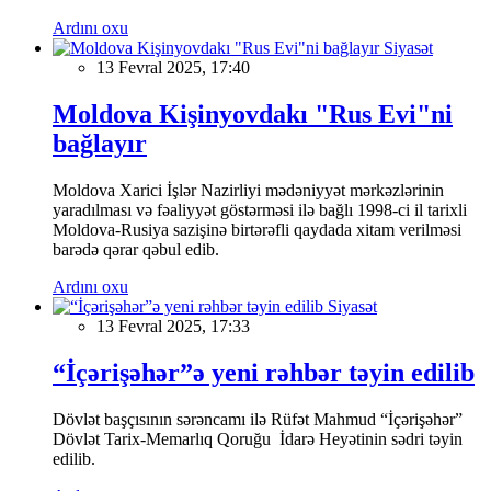
Ardını oxu
Siyasət
13 Fevral 2025, 17:40
Moldova Kişinyovdakı "Rus Evi"ni
bağlayır
Moldova Xarici İşlər Nazirliyi mədəniyyət mərkəzlərinin
yaradılması və fəaliyyət göstərməsi ilə bağlı 1998-ci il tarixli
Moldova-Rusiya sazişinə birtərəfli qaydada xitam verilməsi
barədə qərar qəbul edib.
Ardını oxu
Siyasət
13 Fevral 2025, 17:33
“İçərişəhər”ə yeni rəhbər təyin edilib
Dövlət başçısının sərəncamı ilə Rüfət Mahmud “İçərişəhər”
Dövlət Tarix-Memarlıq Qoruğu İdarə Heyətinin sədri təyin
edilib.