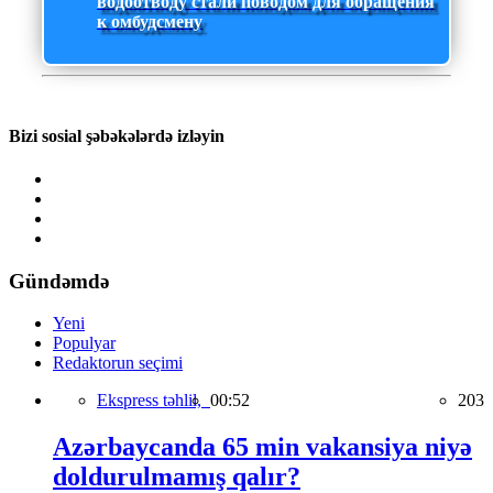
водоотводу стали поводом для обращения
к омбудсмену
Bizi sosial şəbəkələrdə izləyin
Gündəmdə
Yeni
Populyar
Redaktorun seçimi
Ekspress təhlil,
00:52
203
Azərbaycanda 65 min vakansiya niyə
doldurulmamış qalır?