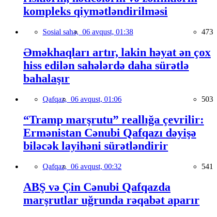
kompleks qiymətləndirilməsi
Sosial sahə,
06 avqust, 01:38
473
Əməkhaqları artır, lakin həyat ən çox
hiss edilən sahələrdə daha sürətlə
bahalaşır
Qafqaz,
06 avqust, 01:06
503
“Tramp marşrutu” reallığa çevrilir:
Ermənistan Cənubi Qafqazı dəyişə
biləcək layihəni sürətləndirir
Qafqaz,
06 avqust, 00:32
541
ABŞ və Çin Cənubi Qafqazda
marşrutlar uğrunda rəqabət aparır