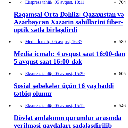
Ekspress təhlil,
05 avqust, 18:11
704
Rəqəmsal Orta Dəhliz: Qazaxıstan və
Azərbaycan Xəzərin sahillərini fiber-
optik xətlə birləşdirdi
Media İcmalı,
05 avqust, 16:37
589
Media icmalı: 4 avqust saat 16:00-dan
5 avqust saat 16:00-dək
Ekspress təhlil,
05 avqust, 15:29
605
Sosial şəbəkələr üçün 16 yaş həddi
tətbiq olunur
Ekspress təhlil,
05 avqust, 15:12
546
Dövlət əmlakının qurumlar arasında
verilməsi qaydaları sadələşdirilib