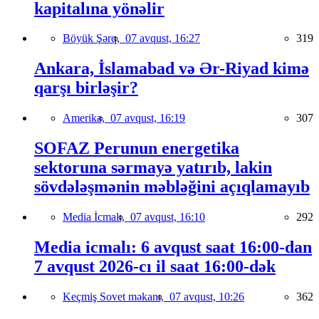
kapitalına yönəlir
Böyük Şərq,
07 avqust, 16:27
319
Ankara, İslamabad və Ər-Riyad kimə
qarşı birləşir?
Amerika,
07 avqust, 16:19
307
SOFAZ Perunun energetika
sektoruna sərmayə yatırıb, lakin
sövdələşmənin məbləğini açıqlamayıb
Media İcmalı,
07 avqust, 16:10
292
Media icmalı: 6 avqust saat 16:00-dan
7 avqust 2026-cı il saat 16:00-dək
Keçmiş Sovet məkanı,
07 avqust, 10:26
362