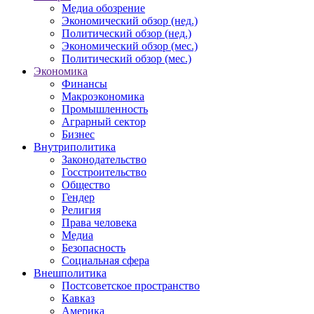
Медиа обозрение
Экономический обзор (нед.)
Политический обзор (нед.)
Экономический обзор (мес.)
Политический обзор (мес.)
Экономика
Финансы
Макроэкономика
Промышленность
Аграрный сектор
Бизнес
Внутриполитика
Законодательство
Госстроительство
Общество
Гендер
Религия
Права человека
Медиа
Безопасность
Социальная сфера
Внешполитика
Постсоветское пространство
Кавказ
Америка