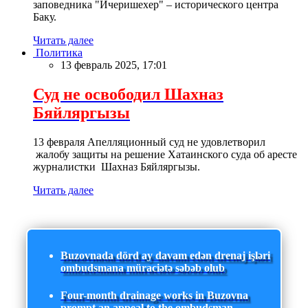
заповедника "Ичеришехер" – исторического центра
Баку.
Читать далее
Политика
13 февраль 2025, 17:01
Суд не освободил Шахназ
Бяйляргызы
13 февраля Апелляционный суд не удовлетворил
жалобу защиты на решение Хатаинского суда об аресте
журналистки Шахназ Бяйляргызы.
Читать далее
Buzovnada dörd ay davam edən drenaj işləri
ombudsmana müraciətə səbəb olub
Four-month drainage works in Buzovna
prompt an appeal to the ombudsman