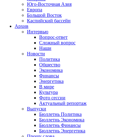
Юго-Восточная Азия
Европа
Большой Восток
Каспийский бассейн
Архив
Интервью
Вопрос-ответ
Сложный вопрос
Наши
Новости
Политика
Общество
Экономика
Финансы
Энергетика
В мире
Культура
Фото сессии
Актуальный репортаж
Выпуски
Бюллетнь Политика
Бюллетнь Экономика
Бюллетнь Финансы
Бюллетнь Энергетика
Прошу слова