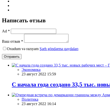
Написать отзыв
Ad *
Ваш отзыв *
Oxudum və razıyam
Şərh göndərmə qaydaları
Отправить
Экономика
23 август 2022 15:59
С начала года создано 33,5 тыс. нов
Политика
23 август 2022 16:14