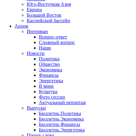
Юго-Восточная Азия
Европа
Большой Восток
Каспийский бассейн
Архив
Интервью
Вопрос-ответ
Сложный вопрос
Наши
Новости
Политика
Общество
Экономика
Финансы
Энергетика
В мире
Культура
Фото сессии
Актуальный репортаж
Выпуски
Бюллетнь Политика
Бюллетнь Экономика
Бюллетнь Финансы
Бюллетнь Энергетика
Прошу слова