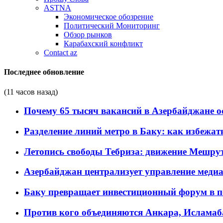
ASTNA
Экономическое обозрение
Политический Мониторинг
Обзор рынков
Карабахский конфликт
Contact az
Последнее обновление
(11 часов назад)
Почему 65 тысяч вакансий в Азербайджане 
Разделение линий метро в Баку: как избежат
Летопись свободы Тебриза: движение Мешрут
Азербайджан централизует управление меди
Баку превращает инвестиционный форум в п
Против кого объединяются Анкара, Исламаб