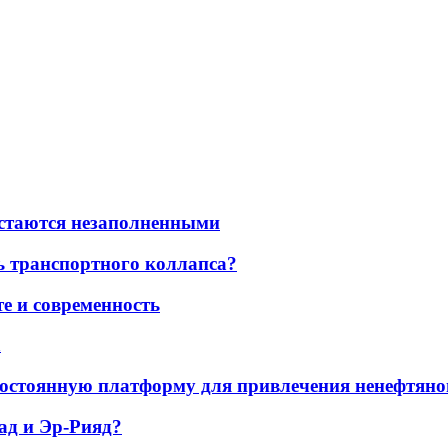
остаются незаполненными
ь транспортного коллапса?
е и современность
а
остоянную платформу для привлечения ненефтяно
ад и Эр-Рияд?