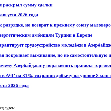
не раскрыл сумму сделки
 августа 2026 года
 разрядке, но возврат к прежнему союзу маловеро
энергетическим амбициям Турции в Европе
гарантирует трудоустройство молодёжи в Азербайд
ая покрывает выживание, но не самостоятельную 
почему Азербайджану пора менять правила торгов
в АЧГ на 31%, сохранив добычу на уровне 8 млн 
уста 2026 года
ед судом