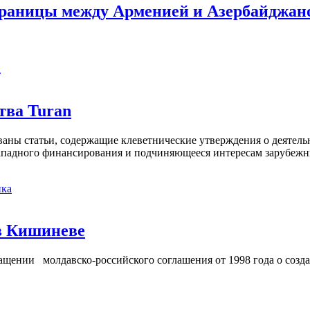
границы между Арменией и Азербайджан
а
тва Turan
кованы статьи, содержащие клеветнические утверждения о деятел
 западного финансирования и подчиняющееся интересам зарубежн
ка
в Кишиневе
ении молдавско-российского соглашения от 1998 года о созд