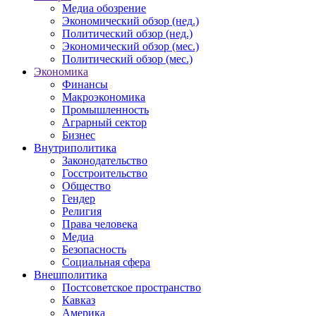
Медиа обозрение
Экономический обзор (нед.)
Политический обзор (нед.)
Экономический обзор (мес.)
Политический обзор (мес.)
Экономика
Финансы
Макроэкономика
Промышленность
Аграрный сектор
Бизнес
Внутриполитика
Законодательство
Госстроительство
Общество
Гендер
Религия
Права человека
Медиа
Безопасность
Социальная сфера
Внешполитика
Постсоветское пространство
Кавказ
Америка