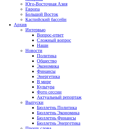
Юго-Восточная Азия
Европа
Большой Восток
Каспийский бассейн
Архив
Интервью
Вопрос-ответ
Сложный вопрос
Наши
Новости
Политика
Общество
Экономика
Финансы
Энергетика
В мире
Культура
Фото сессии
Актуальный репортаж
Выпуски
Бюллетнь Политика
Бюллетнь Экономика
Бюллетнь Финансы
Бюллетнь Энергетика
Прошу слова