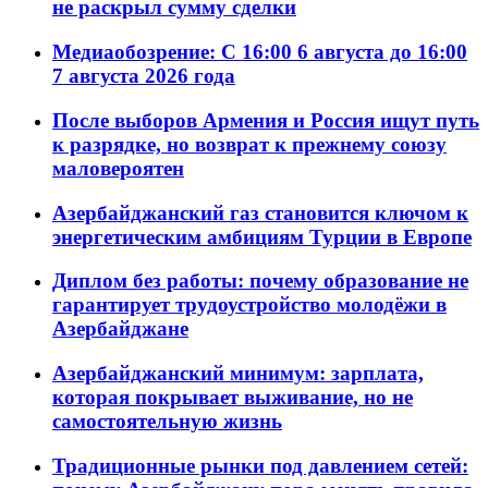
не раскрыл сумму сделки
Медиаобозрение: С 16:00 6 августа до 16:00
7 августа 2026 года
После выборов Армения и Россия ищут путь
к разрядке, но возврат к прежнему союзу
маловероятен
Азербайджанский газ становится ключом к
энергетическим амбициям Турции в Европе
Диплом без работы: почему образование не
гарантирует трудоустройство молодёжи в
Азербайджане
Азербайджанский минимум: зарплата,
которая покрывает выживание, но не
самостоятельную жизнь
Традиционные рынки под давлением сетей: