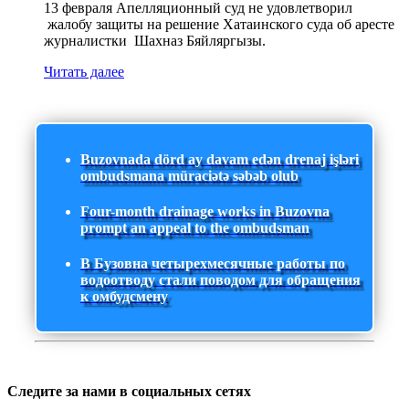
13 февраля Апелляционный суд не удовлетворил
жалобу защиты на решение Хатаинского суда об аресте
журналистки Шахназ Бяйляргызы.
Читать далее
Buzovnada dörd ay davam edən drenaj işləri
ombudsmana müraciətə səbəb olub
Four-month drainage works in Buzovna
prompt an appeal to the ombudsman
В Бузовна четырехмесячные работы по
водоотводу стали поводом для обращения
к омбудсмену
Следите за нами в социальных сетях