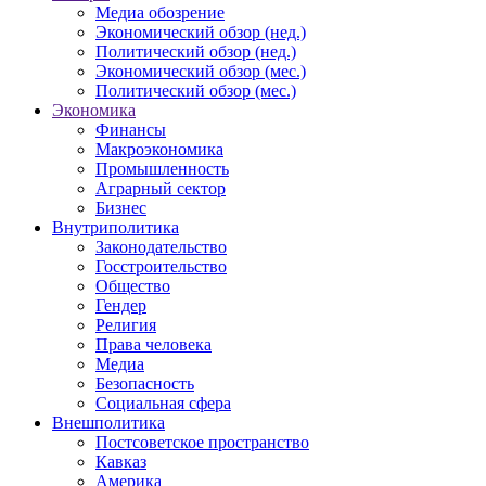
Медиа обозрение
Экономический обзор (нед.)
Политический обзор (нед.)
Экономический обзор (мес.)
Политический обзор (мес.)
Экономика
Финансы
Макроэкономика
Промышленность
Аграрный сектор
Бизнес
Внутриполитика
Законодательство
Госстроительство
Общество
Гендер
Религия
Права человека
Медиа
Безопасность
Социальная сфера
Внешполитика
Постсоветское пространство
Кавказ
Америка