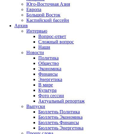
Юго-Восточная Азия
Европа
Большой Восток
Каспийский бассейн
Архив
Интервью
Вопрос-ответ
Сложный вопрос
Наши
Новости
Политика
Общество
Экономика
Финансы
Энергетика
В мире
Культура
Фото сессии
Актуальный репортаж
Выпуски
Бюллетнь Политика
Бюллетнь Экономика
Бюллетнь Финансы
Бюллетнь Энергетика
Прошу слова