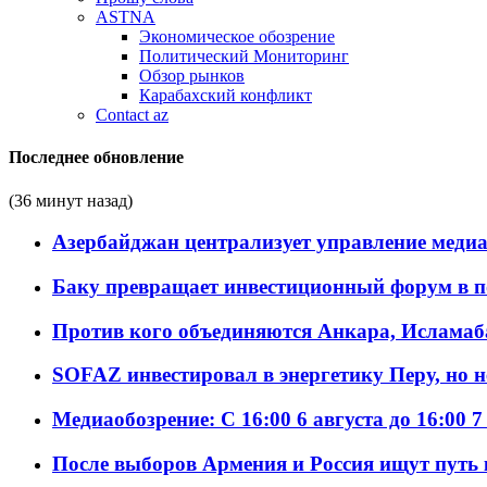
ASTNA
Экономическое обозрение
Политический Мониторинг
Обзор рынков
Карабахский конфликт
Contact az
Последнее обновление
(36 минут назад)
Азербайджан централизует управление меди
Баку превращает инвестиционный форум в п
Против кого объединяются Анкара, Исламаб
SOFAZ инвестировал в энергетику Перу, но 
Медиаобозрение: С 16:00 6 августа до 16:00 7
После выборов Армения и Россия ищут путь к