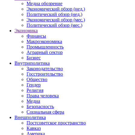
Медиа обозрение
Экономический обзор (нед.)
Политический обзор (нед.)
Экономический обзор (мес.)
Политический обзор (мес.)
Экономика
Финансы
Макроэкономика
Промышленность
Аграрный сектор
Бизнес
Внутриполитика
Законодательство
Госстроительство
Общество
Гендер
Религия
Права человека
Медиа
Безопасность
Социальная сфера
Внешполитика
Постсоветское пространство
Кавказ
Америка