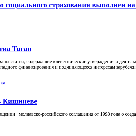
го социального страхования выполнен на
а
тва Turan
кованы статьи, содержащие клеветнические утверждения о деятел
 западного финансирования и подчиняющееся интересам зарубежн
ка
в Кишиневе
ении молдавско-российского соглашения от 1998 года о созд