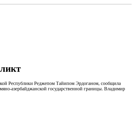
фликт
ецкой Республики Реджепом Тайипом Эрдоганом, сообщила
армяно-азербайджанской государственной границы. Владимир