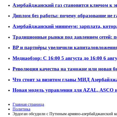
Азербайджанский газ становится ключом к 
Диплом без работы: почему образование не 
Азербайджанский минимум: зарплата, котор
Традиционные рынки под давлением сетей: 
BP и партнёры увеличили капиталовложения 
Медиаобзор: С 16:00 5 августа до 16:00 6 авг
Революция качества на таможне или новая 
Что стоит за визитом главы МИД Азербайдж
Новая модель управления для AZAL, ASCO и 
Главная страница
Политика
Эрдоган обсудили c Путиным армяно-азербайджанский 