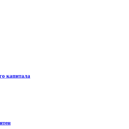
го капитала
ятен