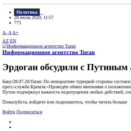
Политика
28 июль 2020, 11:57
775
A-
A
A+
AZ
EN
Информационное агентство Turan
Эрдоган обсудили c Путиным
Баку/28.07.20/Turan: По инициативе турецкой стороны состо
пресс-служба Кремля.«Проведён обмен мнениями о положении д
Путин подчеркнул важность недопущения любых действий, спо
Пожалуйста, войдите или подпишитесь, чтобы читать больше
Войти
Подписаться