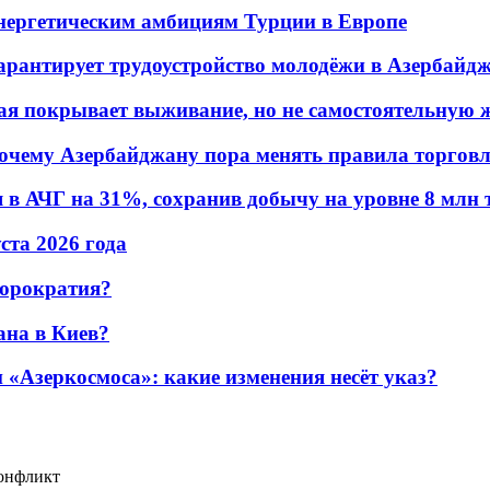
энергетическим амбициям Турции в Европе
гарантирует трудоустройство молодёжи в Азербайд
ая покрывает выживание, но не самостоятельную 
почему Азербайджану пора менять правила торгов
в АЧГ на 31%, сохранив добычу на уровне 8 млн 
уста 2026 года
бюрократия?
ана в Киев?
«Азеркосмоса»: какие изменения несёт указ?
конфликт