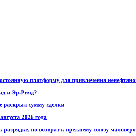
а
остоянную платформу для привлечения ненефтяно
ад и Эр-Рияд?
не раскрыл сумму сделки
 августа 2026 года
 разрядке, но возврат к прежнему союзу маловеро