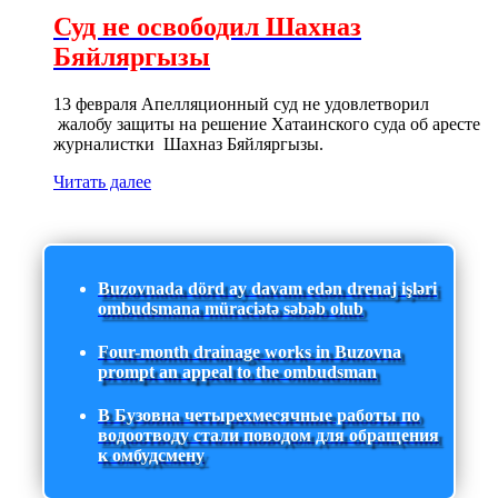
Суд не освободил Шахназ
Бяйляргызы
13 февраля Апелляционный суд не удовлетворил
жалобу защиты на решение Хатаинского суда об аресте
журналистки Шахназ Бяйляргызы.
Читать далее
Buzovnada dörd ay davam edən drenaj işləri
ombudsmana müraciətə səbəb olub
Four-month drainage works in Buzovna
prompt an appeal to the ombudsman
В Бузовна четырехмесячные работы по
водоотводу стали поводом для обращения
к омбудсмену