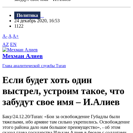
Политика
24 декабрь 2020, 16:53
1122
A-
A
A+
AZ
EN
Мехман Алиев
Глава аналитической службы Turan
Если будет хоть один
выстрел, устроим такое, что
забудут свое имя – И.Алиев
Баку/24.12.20/Turan: «Бои за освобождение Губадлы были
тяжелыми, ибо армяне там сильно укрепились. Освобождение
этого района дало нам большое преимущество», - об этом
сказал глава государства Ильхам Алиев в беседе с солдатами