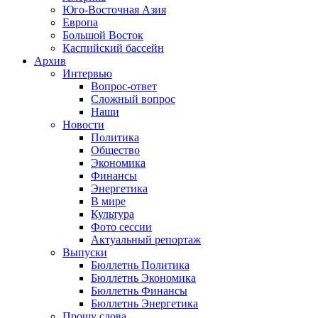
Юго-Восточная Азия
Европа
Большой Восток
Каспийский бассейн
Архив
Интервью
Вопрос-ответ
Сложный вопрос
Наши
Новости
Политика
Общество
Экономика
Финансы
Энергетика
В мире
Культура
Фото сессии
Актуальный репортаж
Выпуски
Бюллетнь Политика
Бюллетнь Экономика
Бюллетнь Финансы
Бюллетнь Энергетика
Прошу слова