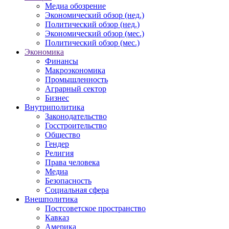
Медиа обозрение
Экономический обзор (нед.)
Политический обзор (нед.)
Экономический обзор (мес.)
Политический обзор (мес.)
Экономика
Финансы
Макроэкономика
Промышленность
Аграрный сектор
Бизнес
Внутриполитика
Законодательство
Госстроительство
Общество
Гендер
Религия
Права человека
Медиа
Безопасность
Социальная сфера
Внешполитика
Постсоветское пространство
Кавказ
Америка