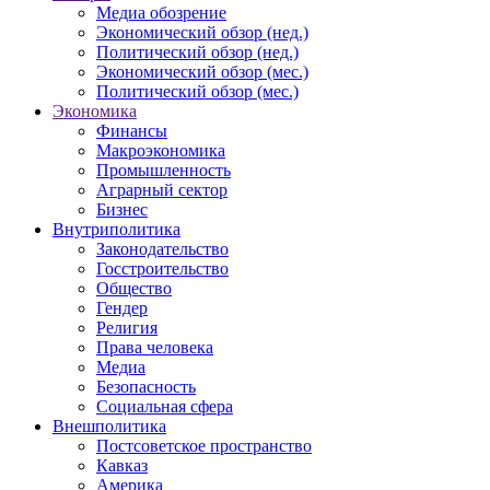
Медиа обозрение
Экономический обзор (нед.)
Политический обзор (нед.)
Экономический обзор (мес.)
Политический обзор (мес.)
Экономика
Финансы
Макроэкономика
Промышленность
Аграрный сектор
Бизнес
Внутриполитика
Законодательство
Госстроительство
Общество
Гендер
Религия
Права человека
Медиа
Безопасность
Социальная сфера
Внешполитика
Постсоветское пространство
Кавказ
Америка