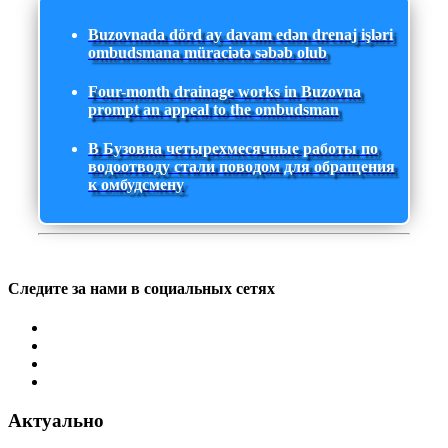
Buzovnada dörd ay davam edən drenaj işləri
ombudsmana müraciətə səbəb olub
Four-month drainage works in Buzovna
prompt an appeal to the ombudsman
В Бузовна четырехмесячные работы по
водоотводу стали поводом для обращения
к омбудсмену
Следите за нами в социальных сетях
Актуально