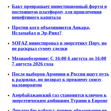
Баку превращает инвестиционный форум в
постоянную платформу для привлечения
ненефтяного капитала
Против кого объединяются Анкара,
Исламабад и Эр-Рияд?
SOFAZ инвестировал в энергетику Перу, но
не раскрыл сумму сделки
Медиаобозрение: С 16:00 6 августа до 16:00
7 августа 2026 года
После выборов Армения и Россия ищут путь
к разрядке, но возврат к прежнему союзу
маловероятен
Азербайджанский газ становится ключом к
энергетическим амбициям Турции в Европе
Диплом без работы: почему образование не