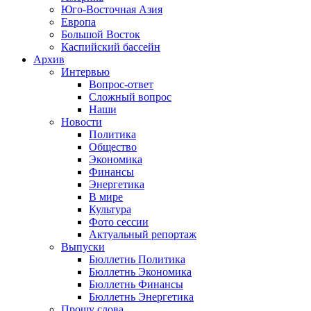
Юго-Восточная Азия
Европа
Большой Восток
Каспийский бассейн
Архив
Интервью
Вопрос-ответ
Сложный вопрос
Наши
Новости
Политика
Общество
Экономика
Финансы
Энергетика
В мире
Культура
Фото сессии
Актуальный репортаж
Выпуски
Бюллетнь Политика
Бюллетнь Экономика
Бюллетнь Финансы
Бюллетнь Энергетика
Прошу слова