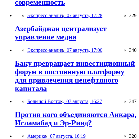
современность
Экспресс-анализ,
07 августа, 17:28
329
Азербайджан централизует
управление медиа
Экспресс-анализ,
07 августа, 17:00
340
Баку превращает инвестиционный
форум в постоянную платформу
для привлечения ненефтяного
капитала
Большой Восток,
07 августа, 16:27
347
Против кого объединяются Анкара,
Исламабад и Эр-Рияд?
Америка,
07 августа, 16:19
320