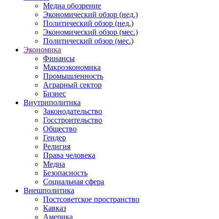
Медиа обозрение
Экономический обзор (нед.)
Политический обзор (нед.)
Экономический обзор (мес.)
Политический обзор (мес.)
Экономика
Финансы
Макроэкономика
Промышленность
Аграрный сектор
Бизнес
Внутриполитика
Законодательство
Госстроительство
Общество
Гендер
Религия
Права человека
Медиа
Безопасность
Социальная сфера
Внешполитика
Постсоветское пространство
Кавказ
Америка