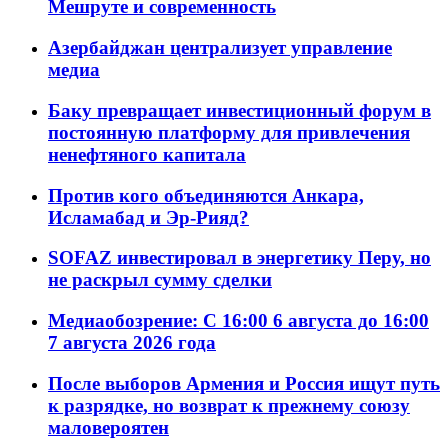
Мешруте и современность
Азербайджан централизует управление
медиа
Баку превращает инвестиционный форум в
постоянную платформу для привлечения
ненефтяного капитала
Против кого объединяются Анкара,
Исламабад и Эр-Рияд?
SOFAZ инвестировал в энергетику Перу, но
не раскрыл сумму сделки
Медиаобозрение: С 16:00 6 августа до 16:00
7 августа 2026 года
После выборов Армения и Россия ищут путь
к разрядке, но возврат к прежнему союзу
маловероятен