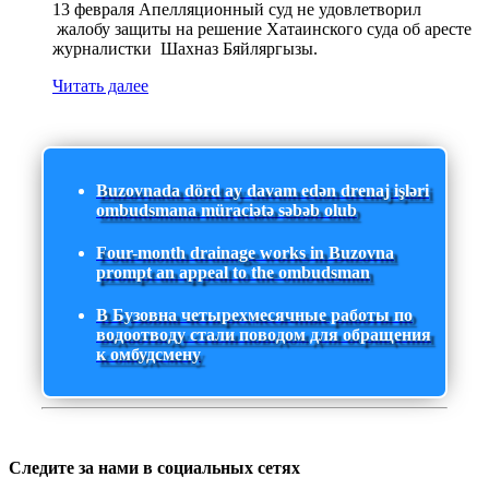
13 февраля Апелляционный суд не удовлетворил
жалобу защиты на решение Хатаинского суда об аресте
журналистки Шахназ Бяйляргызы.
Читать далее
Buzovnada dörd ay davam edən drenaj işləri
ombudsmana müraciətə səbəb olub
Four-month drainage works in Buzovna
prompt an appeal to the ombudsman
В Бузовна четырехмесячные работы по
водоотводу стали поводом для обращения
к омбудсмену
Следите за нами в социальных сетях