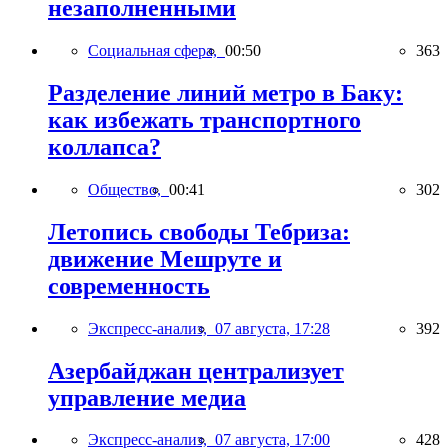
незаполненными
Социальная сфера,
00:50
363
Разделение линий метро в Баку:
как избежать транспортного
коллапса?
Общество,
00:41
302
Летопись свободы Тебриза:
движение Мешруте и
современность
Экспресс-анализ,
07 августа, 17:28
392
Азербайджан централизует
управление медиа
Экспресс-анализ,
07 августа, 17:00
428