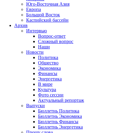
Юго-Восточная Азия
Европа
Большой Восток
Каспийский бассейн
Архив
Интервью
Вопрос-ответ
Сложный вопрос
Наши
Новости
Политика
Общество
Экономика
Финансы
Энергетика
В мире
Культура
Фото сессии
Актуальный репортаж
Выпуски
Бюллетнь Политика
Бюллетнь Экономика
Бюллетнь Финансы
Бюллетнь Энергетика
Прошу слова