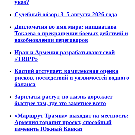
указ?
Судебный обзор: 3–5 августа 2026 года
Дипломатия во имя мира: инициатива
Токаева о прекращении боевых действий и
возобновлении переговоров
Иран и Армения разрабатывают свой
«TRIPP»
Каспий отступает: комплексная оценка
рисков, последствий и уязвимостей водного
баланса
Зарплаты растут, но жизнь дорожает
быстрее там, где это заметнее всего
«Маршрут Трампа» выходит на местность:
Армения торопит проект, способный
изменить Южный Кавказ