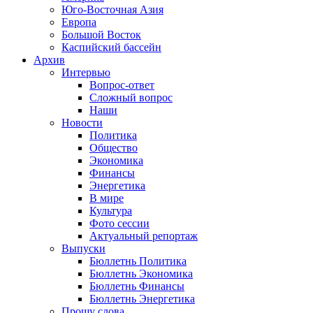
Юго-Восточная Азия
Европа
Большой Восток
Каспийский бассейн
Архив
Интервью
Вопрос-ответ
Сложный вопрос
Наши
Новости
Политика
Общество
Экономика
Финансы
Энергетика
В мире
Культура
Фото сессии
Актуальный репортаж
Выпуски
Бюллетнь Политика
Бюллетнь Экономика
Бюллетнь Финансы
Бюллетнь Энергетика
Прошу слова