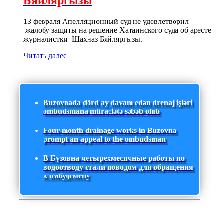
Бяйляргызы
13 февраля Апелляционный суд не удовлетворил
жалобу защиты на решение Хатаинского суда об аресте
журналистки Шахназ Бяйляргызы.
Читать далее
Buzovnada dörd ay davam edən drenaj işləri
ombudsmana müraciətə səbəb olub
Four-month drainage works in Buzovna
prompt an appeal to the ombudsman
В Бузовна четырехмесячные работы по
водоотводу стали поводом для обращения
к омбудсмену