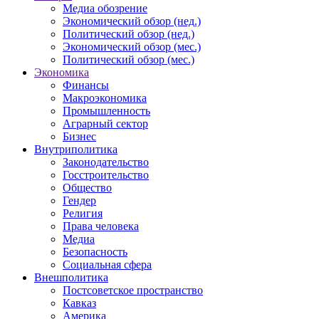
Медиа обозрение
Экономический обзор (нед.)
Политический обзор (нед.)
Экономический обзор (мес.)
Политический обзор (мес.)
Экономика
Финансы
Макроэкономика
Промышленность
Аграрный сектор
Бизнес
Внутриполитика
Законодательство
Госстроительство
Общество
Гендер
Религия
Права человека
Медиа
Безопасность
Социальная сфера
Внешполитика
Постсоветское пространство
Кавказ
Америка