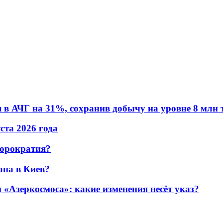
в АЧГ на 31%, сохранив добычу на уровне 8 млн 
уста 2026 года
бюрократия?
ана в Киев?
«Азеркосмоса»: какие изменения несёт указ?