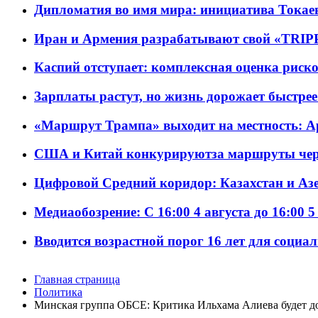
Дипломатия во имя мира: инициатива Токаев
Иран и Армения разрабатывают свой «TRIP
Каспий отступает: комплексная оценка риско
Зарплаты растут, но жизнь дорожает быстрее т
«Маршрут Трампа» выходит на местность: А
США и Китай конкурируютза маршруты че
Цифровой Средний коридор: Казахстан и Аз
Медиаобозрение: С 16:00 4 августа до 16:00 5
Вводится возрастной порог 16 лет для социа
Главная страница
Политика
Минская группа ОБСЕ: Критика Ильхама Алиева будет до