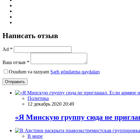
Написать отзыв
Ad *
Ваш отзыв *
Oxudum və razıyam
Şərh göndərmə qaydaları
Отправить
Политика
12 декабрь 2020 20:49
«Я Минскую группу сюда не приглаш
В мире