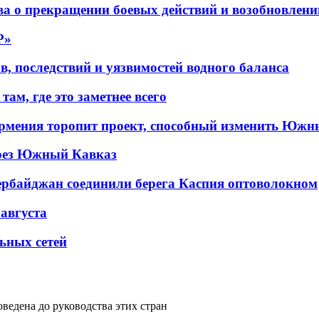
а о прекращении боевых действий и возобновлени
P»
в, последствий и уязвимостей водного баланса
ам, где это заметнее всего
рмения торопит проект, способный изменить Южн
рез Южный Кавказ
ербайджан соединили берега Каспия оптоволокном
 августа
льных сетей
ведена до руководства этих стран