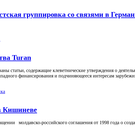
стская группировка со связями в Герма
а
тва Turan
кованы статьи, содержащие клеветнические утверждения о деятел
 западного финансирования и подчиняющееся интересам зарубежн
ка
в Кишиневе
ении молдавско-российского соглашения от 1998 года о созд