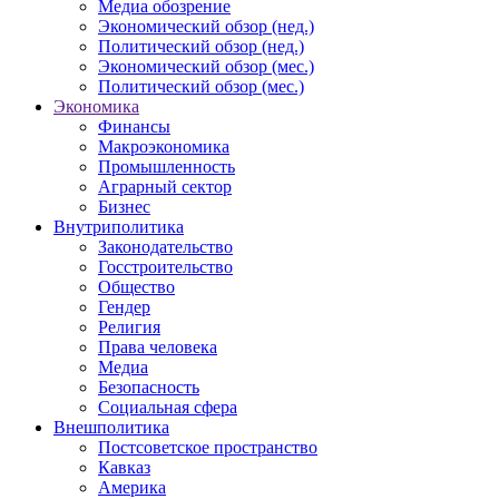
Медиа обозрение
Экономический обзор (нед.)
Политический обзор (нед.)
Экономический обзор (мес.)
Политический обзор (мес.)
Экономика
Финансы
Макроэкономика
Промышленность
Аграрный сектор
Бизнес
Внутриполитика
Законодательство
Госстроительство
Общество
Гендер
Религия
Права человека
Медиа
Безопасность
Социальная сфера
Внешполитика
Постсоветское пространство
Кавказ
Америка