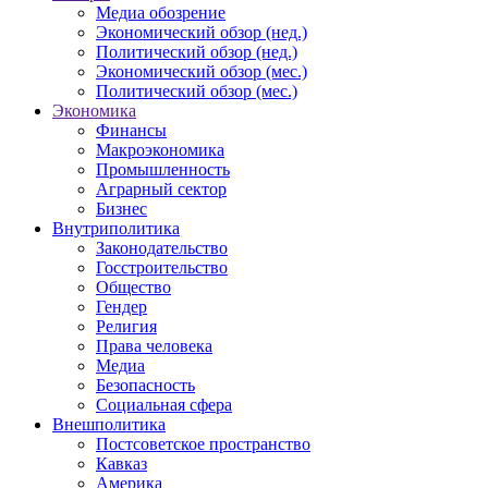
Медиа обозрение
Экономический обзор (нед.)
Политический обзор (нед.)
Экономический обзор (мес.)
Политический обзор (мес.)
Экономика
Финансы
Макроэкономика
Промышленность
Аграрный сектор
Бизнес
Внутриполитика
Законодательство
Госстроительство
Общество
Гендер
Религия
Права человека
Медиа
Безопасность
Социальная сфера
Внешполитика
Постсоветское пространство
Кавказ
Америка