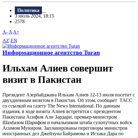
Политика
3 июль 2024, 18:15
2578
A-
A
A+
AZ
EN
Информационное агентство Turan
Ильхам Алиев совершит
визит в Пакистан
Президент Азербайджана Ильхам Алиев 12-13 июля посетит с
двухдневным визитом в Пакистан. Об этом, сообщает ТАСС
со ссылкой на газету The News International. По данным
издания, в ходе визита Алиев встретится с президентом
Пакистана Асифом Али Зардари, премьер-министром
Шахбазом Шарифом и начальником штаба сухопутных войск
Асимом Муниром. Запланированы переговоры министров
иностранных дел Джейхуна Байрамова и Исхака Дара по