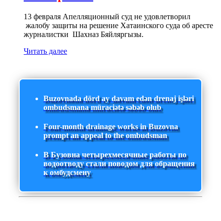
13 февраля Апелляционный суд не удовлетворил
жалобу защиты на решение Хатаинского суда об аресте
журналистки Шахназ Бяйляргызы.
Читать далее
Buzovnada dörd ay davam edən drenaj işləri
ombudsmana müraciətə səbəb olub
Four-month drainage works in Buzovna
prompt an appeal to the ombudsman
В Бузовна четырехмесячные работы по
водоотводу стали поводом для обращения
к омбудсмену