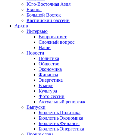
Юго-Восточная Азия
Европа
Большой Восток
Каспийский бассейн
Архив
Интервью
Вопрос-ответ
Сложный вопрос
Наши
Новости
Политика
Общество
Экономика
Финансы
Энергетика
В мире
Культура
Фото сессии
Актуальный репортаж
Выпуски
Бюллетнь Политика
Бюллетнь Экономика
Бюллетнь Финансы
Бюллетнь Энергетика
Прошу слова