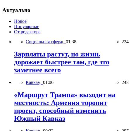
Актуально
Новое
Популярные
От редактора
Социальная сфера,
01:38
224
Зарплаты растут, но жизнь
дорожает быстрее там, где это
заметнее всего
Кавказ,
01:06
248
«Маршрут Трампа» выходит на
местность: Армения торопит
проект, способный изменить
Южный Кавказ
Кавказ,
00:32
297