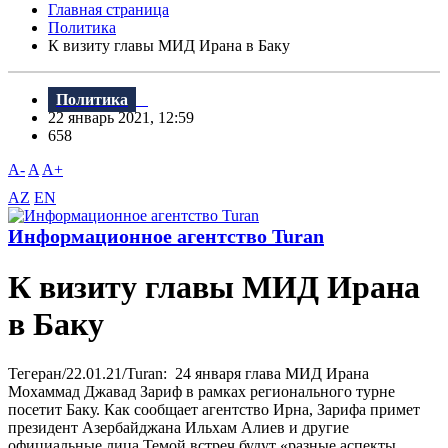
Главная страница
Политика
К визиту главы МИД Ирана в Баку
Политика
22 январь 2021, 12:59
658
A-
A
A+
AZ
EN
Информационное агентство Turan
К визиту главы МИД Ирана
в Баку
Тегеран/22.01.21/Turan: 24 января глава МИД Ирана
Мохаммад Джавад Зариф в рамках регионального турне
посетит Баку. Как сообщает агентство Ирна, Зарифа примет
президент Азербайджана Ильхам Алиев и другие
официальные лица.Темой встреч будут «разные аспекты