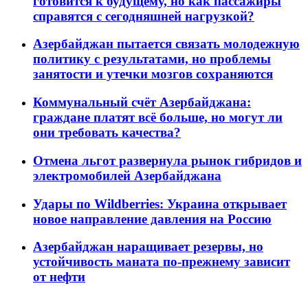
готовится к будущему, но как пассажиры
справятся с сегодняшней нагрузкой?
Азербайджан пытается связать молодежную
политику с результатами, но проблемы
занятости и утечки мозгов сохраняются
Коммунальный счёт Азербайджана:
граждане платят всё больше, но могут ли
они требовать качества?
Отмена льгот развернула рынок гибридов и
электромобилей Азербайджана
Удары по Wildberries: Украина открывает
новое направление давления на Россию
Азербайджан наращивает резервы, но
устойчивость маната по-прежнему зависит
от нефти