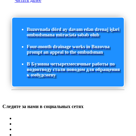
Читать далее
Buzovnada dörd ay davam edən drenaj işləri
ombudsmana müraciətə səbəb olub
Four-month drainage works in Buzovna
prompt an appeal to the ombudsman
В Бузовна четырехмесячные работы по
водоотводу стали поводом для обращения
к омбудсмену
Следите за нами в социальных сетях