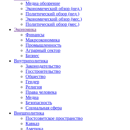
Медиа обозрение
Экономический обзор (нед.)
Политический обзор (нед.)
Экономический обзор (мес.)
Политический обзор (мес.)
Экономика
Финансы
Макроэкономика
Промышленность
Аграрный сектор
Бизнес
Внутриполитика
Законодательство
Госстроительство
Общество
Гендер
Религия
Права человека
Медиа
Безопасность
Социальная сфера
Внешполитика
Постсоветское пространство
Кавказ
Америка