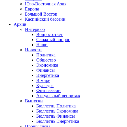
Юго-Восточная Азия
Европа
Большой Восток
Каспийский бассейн
Архив
Интервью
Вопрос-ответ
Сложный вопрос
Наши
Новости
Политика
Общество
Экономика
Финансы
Энергетика
В мире
Культура
Фото сессии
Актуальный репортаж
Выпуски
Бюллетнь Политика
Бюллетнь Экономика
Бюллетнь Финансы
Бюллетнь Энергетика
Прошу слова