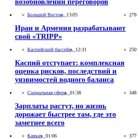
возобновлении переговоров
Большой Восток,
13:05
279
Иран и Армения разрабатывают
свой «TRIPP»
Каспийский бассейн,
12:31
250
Каспий отступает: комплексная
оценка рисков, последствий и
уязвимостей водного баланса
Социальная сфера,
01:38
348
Зарплаты растут, но жизнь
дорожает быстрее там, где это
заметнее всего
Кавказ,
01:06
377