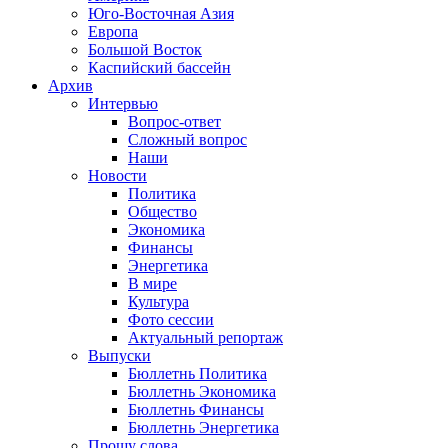
Юго-Восточная Азия
Европа
Большой Восток
Каспийский бассейн
Архив
Интервью
Вопрос-ответ
Сложный вопрос
Наши
Новости
Политика
Общество
Экономика
Финансы
Энергетика
В мире
Культура
Фото сессии
Актуальный репортаж
Выпуски
Бюллетнь Политика
Бюллетнь Экономика
Бюллетнь Финансы
Бюллетнь Энергетика
Прошу слова