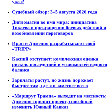
указ?
Судебный обзор: 3–5 августа 2026 года
Дипломатия во имя мира: инициатива
Токаева о прекращении боевых действий и
возобновлении переговоров
Иран и Армения разрабатывают свой
«TRIPP»
Каспий отступает: комплексная оценка
рисков, последствий и уязвимостей водного
баланса
Зарплаты растут, но жизнь дорожает
быстрее там, где это заметнее всего
«Маршрут Трампа» выходит на местность:
Армения торопит проект, способный
изменить Южный Кавказ