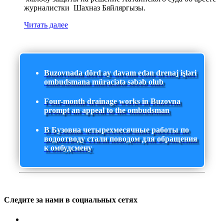
журналистки Шахназ Бяйляргызы.
Читать далее
Buzovnada dörd ay davam edən drenaj işləri
ombudsmana müraciətə səbəb olub
Four-month drainage works in Buzovna
prompt an appeal to the ombudsman
В Бузовна четырехмесячные работы по
водоотводу стали поводом для обращения
к омбудсмену
Следите за нами в социальных сетях