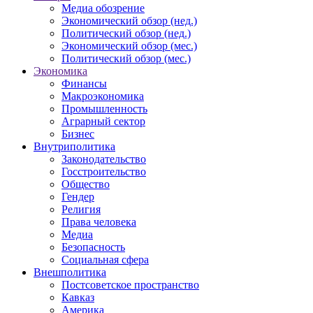
Медиа обозрение
Экономический обзор (нед.)
Политический обзор (нед.)
Экономический обзор (мес.)
Политический обзор (мес.)
Экономика
Финансы
Макроэкономика
Промышленность
Аграрный сектор
Бизнес
Внутриполитика
Законодательство
Госстроительство
Общество
Гендер
Религия
Права человека
Медиа
Безопасность
Социальная сфера
Внешполитика
Постсоветское пространство
Кавказ
Америка