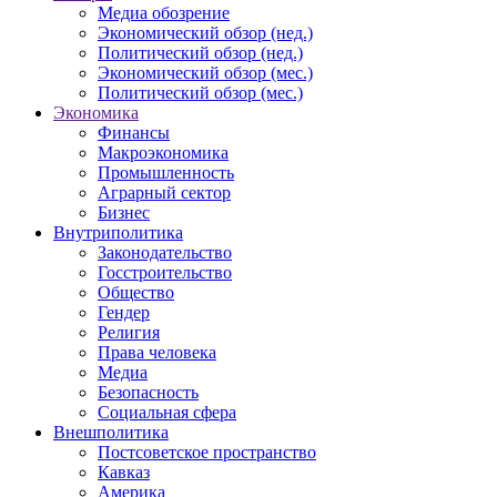
Медиа обозрение
Экономический обзор (нед.)
Политический обзор (нед.)
Экономический обзор (мес.)
Политический обзор (мес.)
Экономика
Финансы
Макроэкономика
Промышленность
Аграрный сектор
Бизнес
Внутриполитика
Законодательство
Госстроительство
Общество
Гендер
Религия
Права человека
Медиа
Безопасность
Социальная сфера
Внешполитика
Постсоветское пространство
Кавказ
Америка