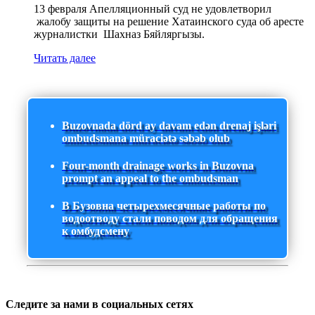
13 февраля Апелляционный суд не удовлетворил
жалобу защиты на решение Хатаинского суда об аресте
журналистки Шахназ Бяйляргызы.
Читать далее
Buzovnada dörd ay davam edən drenaj işləri
ombudsmana müraciətə səbəb olub
Four-month drainage works in Buzovna
prompt an appeal to the ombudsman
В Бузовна четырехмесячные работы по
водоотводу стали поводом для обращения
к омбудсмену
Следите за нами в социальных сетях