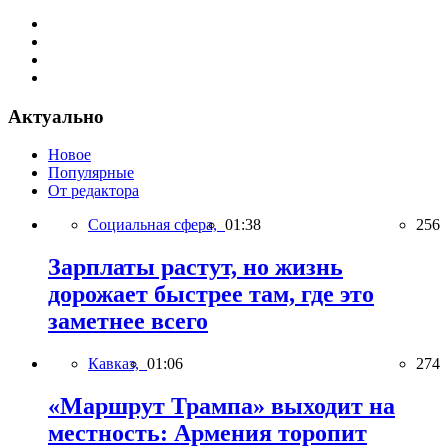
Актуально
Новое
Популярные
От редактора
Социальная сфера,
01:38
256
Зарплаты растут, но жизнь
дорожает быстрее там, где это
заметнее всего
Кавказ,
01:06
274
«Маршрут Трампа» выходит на
местность: Армения торопит