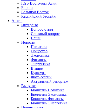
Юго-Восточная Азия
Европа
Большой Восток
Каспийский бассейн
Архив
Интервью
Вопрос-ответ
Сложный вопрос
Наши
Новости
Политика
Общество
Экономика
Финансы
Энергетика
В мире
Культура
Фото сессии
Актуальный репортаж
Выпуски
Бюллетнь Политика
Бюллетнь Экономика
Бюллетнь Финансы
Бюллетнь Энергетика
Прошу слова