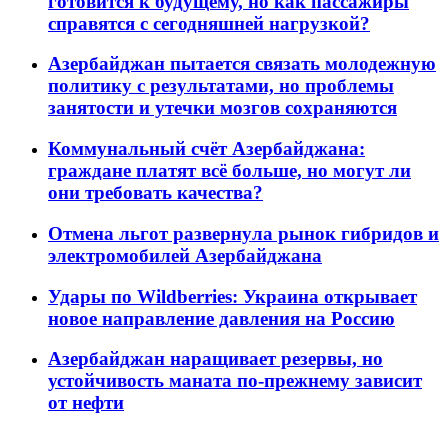
готовится к будущему, но как пассажиры
справятся с сегодняшней нагрузкой?
Азербайджан пытается связать молодежную
политику с результатами, но проблемы
занятости и утечки мозгов сохраняются
Коммунальный счёт Азербайджана:
граждане платят всё больше, но могут ли
они требовать качества?
Отмена льгот развернула рынок гибридов и
электромобилей Азербайджана
Удары по Wildberries: Украина открывает
новое направление давления на Россию
Азербайджан наращивает резервы, но
устойчивость маната по-прежнему зависит
от нефти