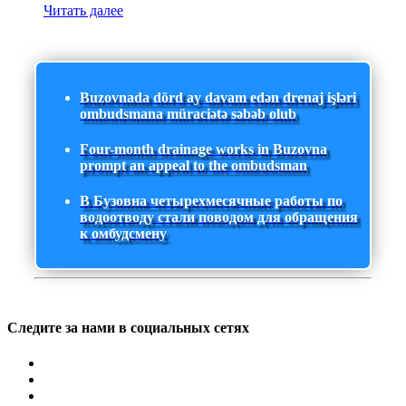
Читать далее
Buzovnada dörd ay davam edən drenaj işləri
ombudsmana müraciətə səbəb olub
Four-month drainage works in Buzovna
prompt an appeal to the ombudsman
В Бузовна четырехмесячные работы по
водоотводу стали поводом для обращения
к омбудсмену
Следите за нами в социальных сетях