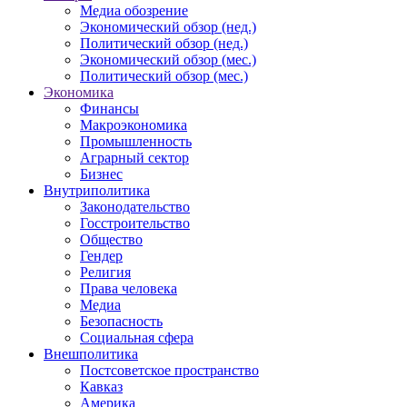
Медиа обозрение
Экономический обзор (нед.)
Политический обзор (нед.)
Экономический обзор (мес.)
Политический обзор (мес.)
Экономика
Финансы
Макроэкономика
Промышленность
Аграрный сектор
Бизнес
Внутриполитика
Законодательство
Госстроительство
Общество
Гендер
Религия
Права человека
Медиа
Безопасность
Социальная сфера
Внешполитика
Постсоветское пространство
Кавказ
Америка