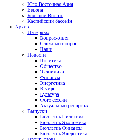
Юго-Восточная Азия
Европа
Большой Восток
Каспийский бассейн
Архив
Интервью
Вопрос-ответ
Сложный вопрос
Наши
Новости
Политика
Общество
Экономика
Финансы
Энергетика
В мире
Культура
Фото сессии
Актуальный репортаж
Выпуски
Бюллетнь Политика
Бюллетнь Экономика
Бюллетнь Финансы
Бюллетнь Энергетика
Прошу слова