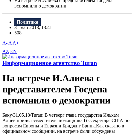
На встрече И.Алиева с представителем Госдепа
вспомнили о демократии
Политика
31 май 2018, 13:41
508
A-
A
A+
AZ
EN
Информационное агентство Turan
На встрече И.Алиева с
представителем Госдепа
вспомнили о демократии
Баку/31.05.18/Turan: B четверг глава государства Ильхам
Алиев принял заместителя помощника Госсекретаря США по
вопросам Европы и Евразии Бриджит Бринк.Как сказано в
официальном сообщении, на встрече были обсуждены