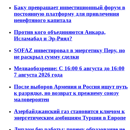
Баку превращает инвестиционный форум в
постоянную платформу для привлечения
ненефтяного капитала
Против кого объединяются Анкара,
Исламабад и Эр-Рияд?
SOFAZ инвестировал в энергетику Перу, но
не раскрыл сумму сделки
Медиаобозрение: С 16:00 6 августа до 16:00
7 августа 2026 года
После выборов Армения и Россия ищут путь
к разрядке, но возврат к прежнему союзу
маловероятен
Азербайджанский газ становится ключом к
энергетическим амбициям Турции в Европе
Диплом без работы: почему образование не