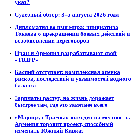
указ?
Судебный обзор: 3–5 августа 2026 года
Дипломатия во имя мира: инициатива
Токаева о прекращении боевых действий и
возобновлении переговоров
Иран и Армения разрабатывают свой
«TRIPP»
Каспий отступает: комплексная оценка
рисков, последствий и уязвимостей водного
баланса
Зарплаты растут, но жизнь дорожает
быстрее там, где это заметнее всего
«Маршрут Трампа» выходит на местность:
Армения торопит проект, способный
изменить Южный Кавказ