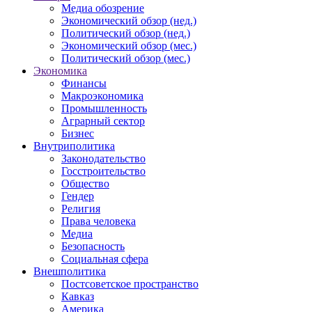
Медиа обозрение
Экономический обзор (нед.)
Политический обзор (нед.)
Экономический обзор (мес.)
Политический обзор (мес.)
Экономика
Финансы
Макроэкономика
Промышленность
Аграрный сектор
Бизнес
Внутриполитика
Законодательство
Госстроительство
Общество
Гендер
Религия
Права человека
Медиа
Безопасность
Социальная сфера
Внешполитика
Постсоветское пространство
Кавказ
Америка