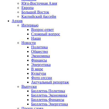
Юго-Восточная Азия
Европа
Большой Восток
Каспийский бассейн
Архив
Интервью
Вопрос-ответ
Сложный вопрос
Наши
Новости
Политика
Общество
Экономика
Финансы
Энергетика
В мире
Культура
Фото сессии
Актуальный репортаж
Выпуски
Бюллетнь Политика
Бюллетнь Экономика
Бюллетнь Финансы
Бюллетнь Энергетика
Прошу слова