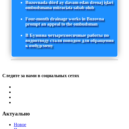
Buzovnada dörd ay davam edən drenaj işləri
ombudsmana müraciətə səbəb olub
Four-month drainage works in Buzovna
prompt an appeal to the ombudsman
В Бузовна четырехмесячные работы по
водоотводу стали поводом для обращения
к омбудсмену
Следите за нами в социальных сетях
Актуально
Новое