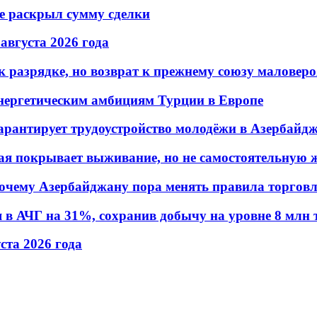
не раскрыл сумму сделки
 августа 2026 года
 разрядке, но возврат к прежнему союзу маловеро
энергетическим амбициям Турции в Европе
гарантирует трудоустройство молодёжи в Азербайд
ая покрывает выживание, но не самостоятельную 
почему Азербайджану пора менять правила торгов
в АЧГ на 31%, сохранив добычу на уровне 8 млн 
уста 2026 года