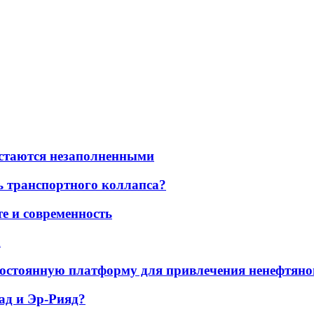
остаются незаполненными
ь транспортного коллапса?
е и современность
а
остоянную платформу для привлечения ненефтяно
ад и Эр-Рияд?