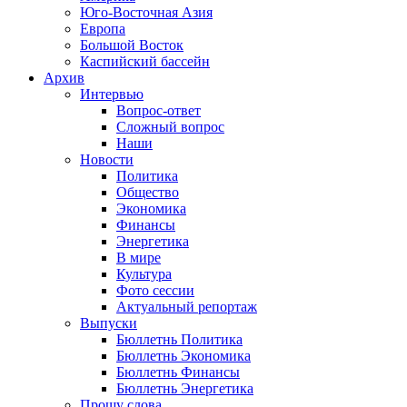
Юго-Восточная Азия
Европа
Большой Восток
Каспийский бассейн
Архив
Интервью
Вопрос-ответ
Сложный вопрос
Наши
Новости
Политика
Общество
Экономика
Финансы
Энергетика
В мире
Культура
Фото сессии
Актуальный репортаж
Выпуски
Бюллетнь Политика
Бюллетнь Экономика
Бюллетнь Финансы
Бюллетнь Энергетика
Прошу слова