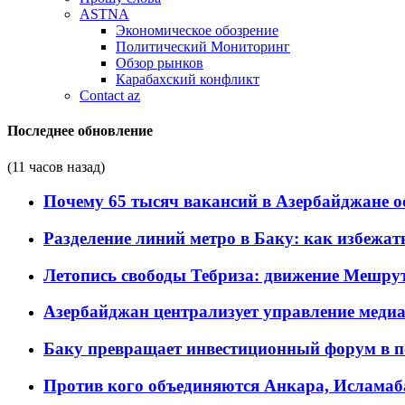
ASTNA
Экономическое обозрение
Политический Мониторинг
Обзор рынков
Карабахский конфликт
Contact az
Последнее обновление
(11 часов назад)
Почему 65 тысяч вакансий в Азербайджане 
Разделение линий метро в Баку: как избежат
Летопись свободы Тебриза: движение Мешрут
Азербайджан централизует управление меди
Баку превращает инвестиционный форум в п
Против кого объединяются Анкара, Исламаб