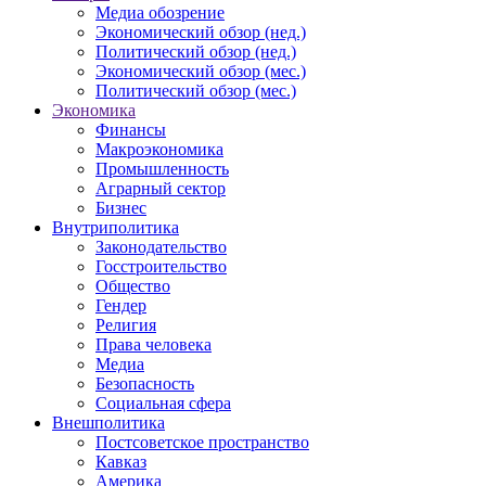
Медиа обозрение
Экономический обзор (нед.)
Политический обзор (нед.)
Экономический обзор (мес.)
Политический обзор (мес.)
Экономика
Финансы
Макроэкономика
Промышленность
Аграрный сектор
Бизнес
Внутриполитика
Законодательство
Госстроительство
Общество
Гендер
Религия
Права человека
Медиа
Безопасность
Социальная сфера
Внешполитика
Постсоветское пространство
Кавказ
Америка