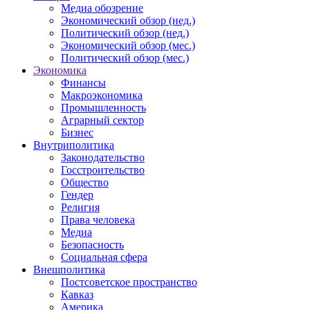
Медиа обозрение
Экономический обзор (нед.)
Политический обзор (нед.)
Экономический обзор (мес.)
Политический обзор (мес.)
Экономика
Финансы
Макроэкономика
Промышленность
Аграрный сектор
Бизнес
Внутриполитика
Законодательство
Госстроительство
Общество
Гендер
Религия
Права человека
Медиа
Безопасность
Социальная сфера
Внешполитика
Постсоветское пространство
Кавказ
Америка