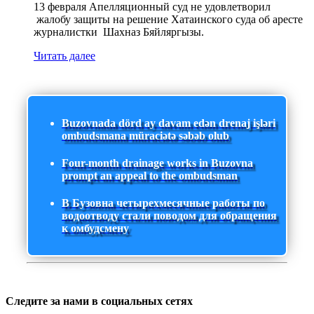
13 февраля Апелляционный суд не удовлетворил
жалобу защиты на решение Хатаинского суда об аресте
журналистки Шахназ Бяйляргызы.
Читать далее
Buzovnada dörd ay davam edən drenaj işləri
ombudsmana müraciətə səbəb olub
Four-month drainage works in Buzovna
prompt an appeal to the ombudsman
В Бузовна четырехмесячные работы по
водоотводу стали поводом для обращения
к омбудсмену
Следите за нами в социальных сетях