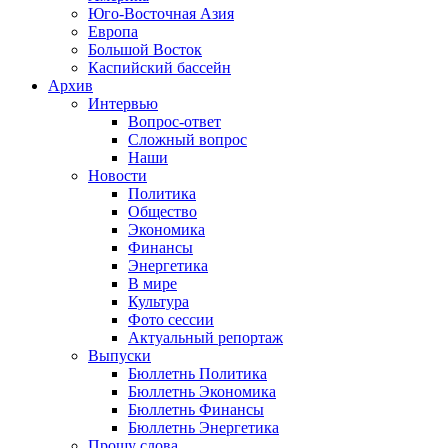
Юго-Восточная Азия
Европа
Большой Восток
Каспийский бассейн
Архив
Интервью
Вопрос-ответ
Сложный вопрос
Наши
Новости
Политика
Общество
Экономика
Финансы
Энергетика
В мире
Культура
Фото сессии
Актуальный репортаж
Выпуски
Бюллетнь Политика
Бюллетнь Экономика
Бюллетнь Финансы
Бюллетнь Энергетика
Прошу слова