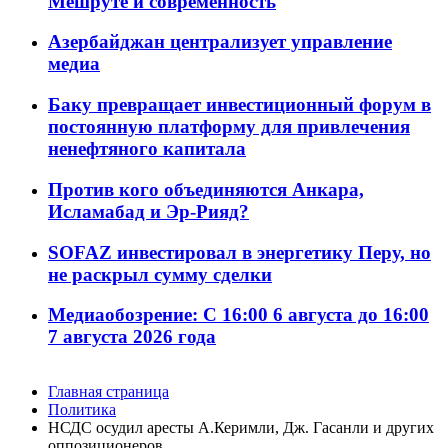
Мешруте и современность
Азербайджан централизует управление
медиа
Баку превращает инвестиционный форум в
постоянную платформу для привлечения
ненефтяного капитала
Против кого объединяются Анкара,
Исламабад и Эр-Рияд?
SOFAZ инвестировал в энергетику Перу, но
не раскрыл сумму сделки
Медиаобозрение: С 16:00 6 августа до 16:00
7 августа 2026 года
Главная страница
Политика
НСДС осудил аресты А.Керимли, Дж. Гасанли и других
оппозиционеров