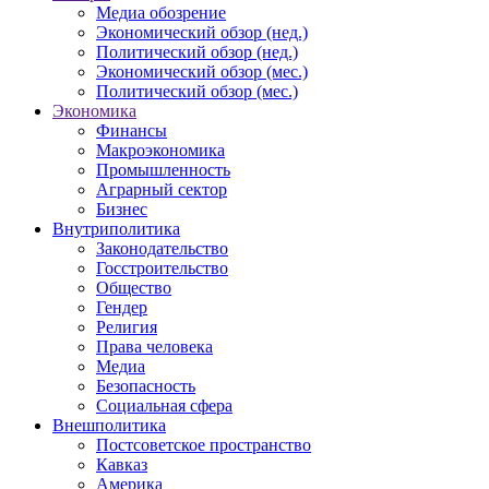
Медиа обозрение
Экономический обзор (нед.)
Политический обзор (нед.)
Экономический обзор (мес.)
Политический обзор (мес.)
Экономика
Финансы
Макроэкономика
Промышленность
Аграрный сектор
Бизнес
Внутриполитика
Законодательство
Госстроительство
Общество
Гендер
Религия
Права человека
Медиа
Безопасность
Социальная сфера
Внешполитика
Постсоветское пространство
Кавказ
Америка