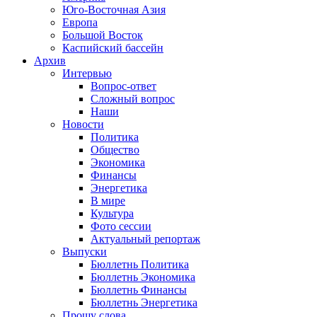
Юго-Восточная Азия
Европа
Большой Восток
Каспийский бассейн
Архив
Интервью
Вопрос-ответ
Сложный вопрос
Наши
Новости
Политика
Общество
Экономика
Финансы
Энергетика
В мире
Культура
Фото сессии
Актуальный репортаж
Выпуски
Бюллетнь Политика
Бюллетнь Экономика
Бюллетнь Финансы
Бюллетнь Энергетика
Прошу слова