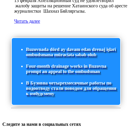
13 февраля Апелляционный суд не удовлетворил
жалобу защиты на решение Хатаинского суда об аресте
журналистки Шахназ Бяйляргызы.
Читать далее
Buzovnada dörd ay davam edən drenaj işləri
ombudsmana müraciətə səbəb olub
Four-month drainage works in Buzovna
prompt an appeal to the ombudsman
В Бузовна четырехмесячные работы по
водоотводу стали поводом для обращения
к омбудсмену
Следите за нами в социальных сетях