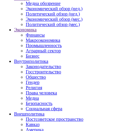
Медиа обозрение
Экономический обзор (нед.)
Политический обзор (нед.)
Экономический обзор (мес.)
Политический обзор (мес.)
Экономика
Финансы
Макроэкономика
Промышленность
Аграрный сектор
Бизнес
Внутриполитика
Законодательство
Госстроительство
Общество
Гендер
Религия
Права человека
Медиа
Безопасность
Социальная сфера
Внешполитика
Постсоветское пространство
Кавказ
Америка