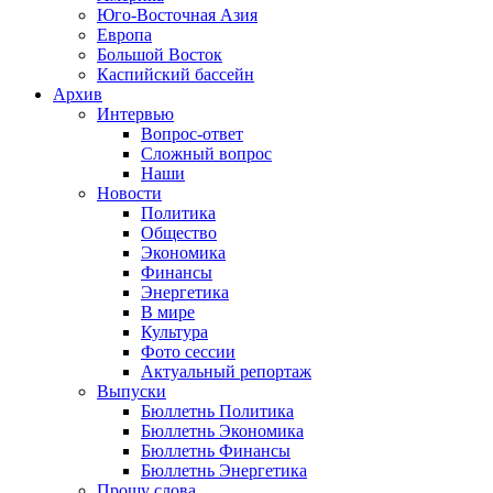
Юго-Восточная Азия
Европа
Большой Восток
Каспийский бассейн
Архив
Интервью
Вопрос-ответ
Сложный вопрос
Наши
Новости
Политика
Общество
Экономика
Финансы
Энергетика
В мире
Культура
Фото сессии
Актуальный репортаж
Выпуски
Бюллетнь Политика
Бюллетнь Экономика
Бюллетнь Финансы
Бюллетнь Энергетика
Прошу слова