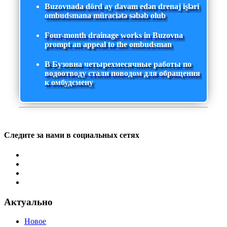
Buzovnada dörd ay davam edən drenaj işləri
ombudsmana müraciətə səbəb olub
Four-month drainage works in Buzovna
prompt an appeal to the ombudsman
В Бузовна четырехмесячные работы по
водоотводу стали поводом для обращения
к омбудсмену
Следите за нами в социальных сетях
Актуально
Новое