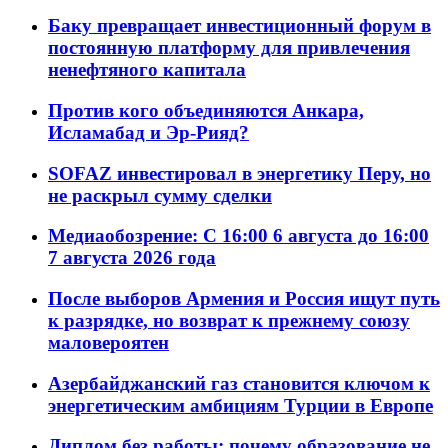
Баку превращает инвестиционный форум в
постоянную платформу для привлечения
ненефтяного капитала
Против кого объединяются Анкара,
Исламабад и Эр-Рияд?
SOFAZ инвестировал в энергетику Перу, но
не раскрыл сумму сделки
Медиаобозрение: С 16:00 6 августа до 16:00
7 августа 2026 года
После выборов Армения и Россия ищут путь
к разрядке, но возврат к прежнему союзу
маловероятен
Азербайджанский газ становится ключом к
энергетическим амбициям Турции в Европе
Диплом без работы: почему образование не