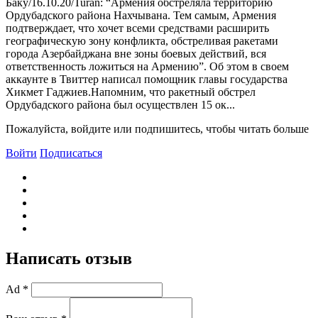
Баку/16.10.20/Turan: “Армения обстреляла территорию
Ордубадского района Нахчывана. Тем самым, Армения
подтверждает, что хочет всеми средствами расширить
географическую зону конфликта, обстреливая ракетами
города Азербайджана вне зоны боевых действий, вся
ответственность ложиться на Армению”. Об этом в своем
аккаунте в Твиттер написал помощник главы государства
Хикмет Гаджиев.Напомним, что ракетный обстрел
Ордубадского района был осуществлен 15 ок...
Пожалуйста, войдите или подпишитесь, чтобы читать больше
Войти
Подписаться
Написать отзыв
Ad *