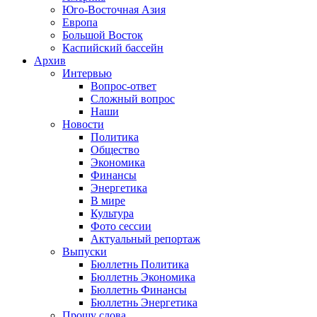
Юго-Восточная Азия
Европа
Большой Восток
Каспийский бассейн
Архив
Интервью
Вопрос-ответ
Сложный вопрос
Наши
Новости
Политика
Общество
Экономика
Финансы
Энергетика
В мире
Культура
Фото сессии
Актуальный репортаж
Выпуски
Бюллетнь Политика
Бюллетнь Экономика
Бюллетнь Финансы
Бюллетнь Энергетика
Прошу слова