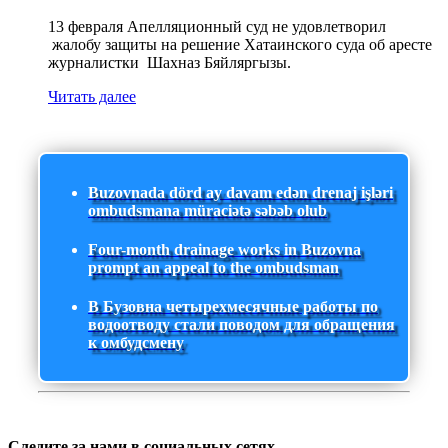
13 февраля Апелляционный суд не удовлетворил
жалобу защиты на решение Хатаинского суда об аресте
журналистки Шахназ Бяйляргызы.
Читать далее
Buzovnada dörd ay davam edən drenaj işləri
ombudsmana müraciətə səbəb olub
Four-month drainage works in Buzovna
prompt an appeal to the ombudsman
В Бузовна четырехмесячные работы по
водоотводу стали поводом для обращения
к омбудсмену
Следите за нами в социальных сетях