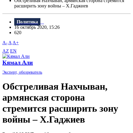
Обстреливая Нахчыван, армянская сторона стремится
расширить зону войны – Х.Гаджиев
Политика
16 октябрь 2020, 15:26
620
A-
A
A+
AZ
EN
Кямал Али
Эксперт, обозреватель
Обстреливая Нахчыван,
армянская сторона
стремится расширить зону
войны – Х.Гаджиев