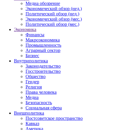
Медиа обозрение
Экономический обзор (нед.)
Политический обзор (нед.)
Экономический обзор (мес.)
Политический обзор (мес.)
Экономика
Финансы
Макроэкономика
Промышленность
Аграрный сектор
Бизнес
Внутриполитика
Законодательство
Госстроительство
Общество
Гендер
Религия
Права человека
Медиа
Безопасность
Социальная сфера
Внешполитика
Постсоветское пространство
Кавказ
Америка