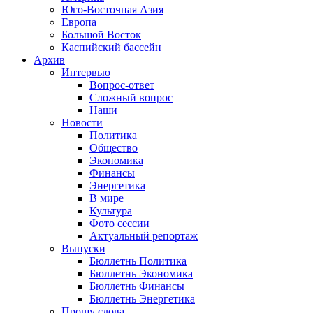
Юго-Восточная Азия
Европа
Большой Восток
Каспийский бассейн
Архив
Интервью
Вопрос-ответ
Сложный вопрос
Наши
Новости
Политика
Общество
Экономика
Финансы
Энергетика
В мире
Культура
Фото сессии
Актуальный репортаж
Выпуски
Бюллетнь Политика
Бюллетнь Экономика
Бюллетнь Финансы
Бюллетнь Энергетика
Прошу слова