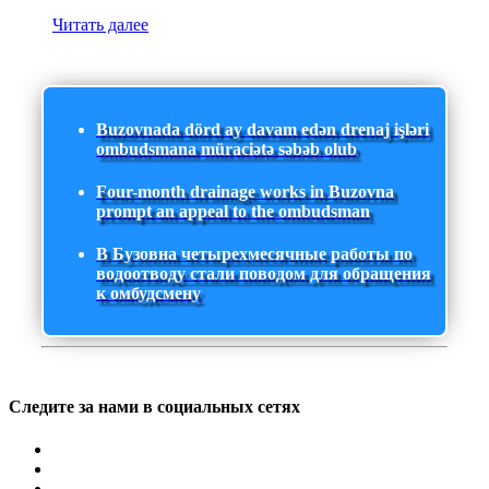
Читать далее
Buzovnada dörd ay davam edən drenaj işləri
ombudsmana müraciətə səbəb olub
Four-month drainage works in Buzovna
prompt an appeal to the ombudsman
В Бузовна четырехмесячные работы по
водоотводу стали поводом для обращения
к омбудсмену
Следите за нами в социальных сетях