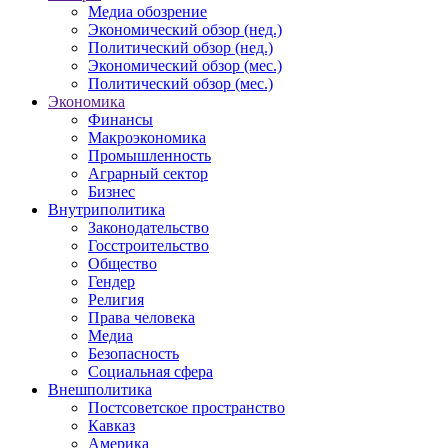
Медиа обозрение
Экономический обзор (нед.)
Политический обзор (нед.)
Экономический обзор (мес.)
Политический обзор (мес.)
Экономика
Финансы
Макроэкономика
Промышленность
Аграрный сектор
Бизнес
Внутриполитика
Законодательство
Госстроительство
Общество
Гендер
Религия
Права человека
Медиа
Безопасность
Социальная сфера
Внешполитика
Постсоветское пространство
Кавказ
Америка