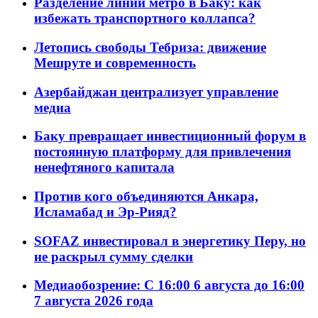
Разделение линий метро в Баку: как
избежать транспортного коллапса?
Летопись свободы Тебриза: движение
Мешруте и современность
Азербайджан централизует управление
медиа
Баку превращает инвестиционный форум в
постоянную платформу для привлечения
ненефтяного капитала
Против кого объединяются Анкара,
Исламабад и Эр-Рияд?
SOFAZ инвестировал в энергетику Перу, но
не раскрыл сумму сделки
Медиаобозрение: С 16:00 6 августа до 16:00
7 августа 2026 года