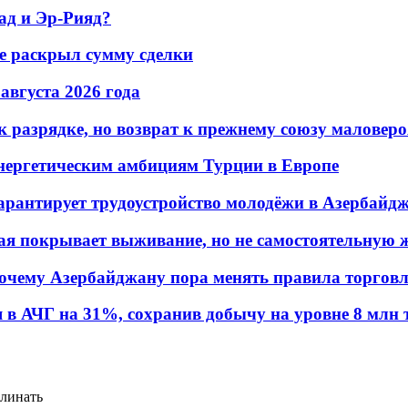
ад и Эр-Рияд?
не раскрыл сумму сделки
 августа 2026 года
 разрядке, но возврат к прежнему союзу маловеро
энергетическим амбициям Турции в Европе
гарантирует трудоустройство молодёжи в Азербайд
ая покрывает выживание, но не самостоятельную 
почему Азербайджану пора менять правила торгов
в АЧГ на 31%, сохранив добычу на уровне 8 млн 
клинать