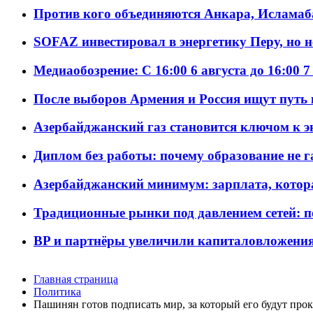
Против кого объединяются Анкара, Исламаб
SOFAZ инвестировал в энергетику Перу, но 
Медиаобозрение: С 16:00 6 августа до 16:00 7
После выборов Армения и Россия ищут путь к
Азербайджанский газ становится ключом к 
Диплом без работы: почему образование не 
Азербайджанский минимум: зарплата, котор
Традиционные рынки под давлением сетей: 
BP и партнёры увеличили капиталовложения 
Главная страница
Политика
Пашинян готов подписать мир, за который его будут про