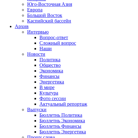
Юго-Восточная Азия
Европа
Большой Восток
Каспийский бассейн
Архив
Интервью
Вопрос-ответ
Сложный вопрос
Наши
Новости
Политика
Общество
Экономика
Финансы
Энергетика
В мире
Культура
Фото сессии
Актуальный репортаж
Выпуски
Бюллетнь Политика
Бюллетнь Экономика
Бюллетнь Финансы
Бюллетнь Энергетика
Прошу слова