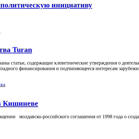
-политическую инициативу
а
тва Turan
кованы статьи, содержащие клеветнические утверждения о деятел
 западного финансирования и подчиняющееся интересам зарубежн
ка
в Кишиневе
ении молдавско-российского соглашения от 1998 года о созд