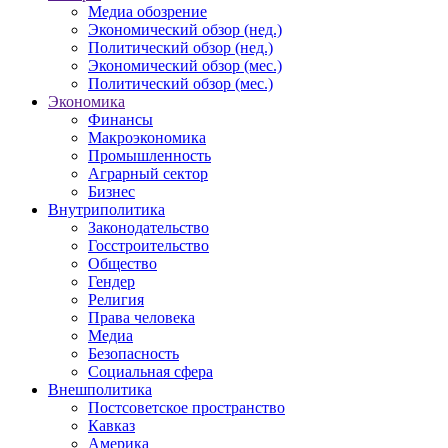
Медиа обозрение
Экономический обзор (нед.)
Политический обзор (нед.)
Экономический обзор (мес.)
Политический обзор (мес.)
Экономика
Финансы
Макроэкономика
Промышленность
Аграрный сектор
Бизнес
Внутриполитика
Законодательство
Госстроительство
Общество
Гендер
Религия
Права человека
Медиа
Безопасность
Социальная сфера
Внешполитика
Постсоветское пространство
Кавказ
Америка