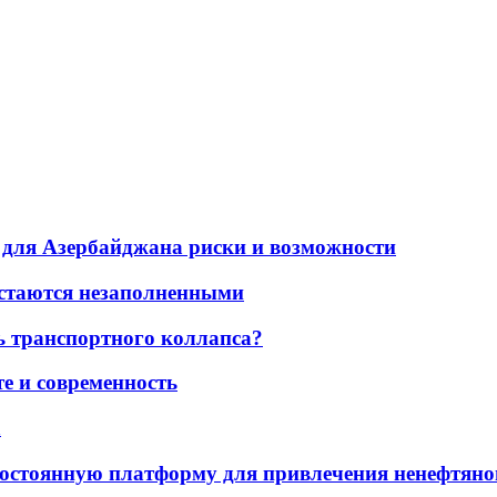
для Азербайджана риски и возможности
остаются незаполненными
ь транспортного коллапса?
е и современность
а
остоянную платформу для привлечения ненефтяно