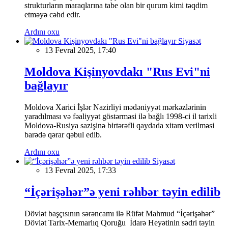
strukturların maraqlarına tabe olan bir qurum kimi təqdim
etməyə cəhd edir.
Ardını oxu
Siyasət
13 Fevral 2025, 17:40
Moldova Kişinyovdakı "Rus Evi"ni
bağlayır
Moldova Xarici İşlər Nazirliyi mədəniyyət mərkəzlərinin
yaradılması və fəaliyyət göstərməsi ilə bağlı 1998-ci il tarixli
Moldova-Rusiya sazişinə birtərəfli qaydada xitam verilməsi
barədə qərar qəbul edib.
Ardını oxu
Siyasət
13 Fevral 2025, 17:33
“İçərişəhər”ə yeni rəhbər təyin edilib
Dövlət başçısının sərəncamı ilə Rüfət Mahmud “İçərişəhər”
Dövlət Tarix-Memarlıq Qoruğu İdarə Heyətinin sədri təyin