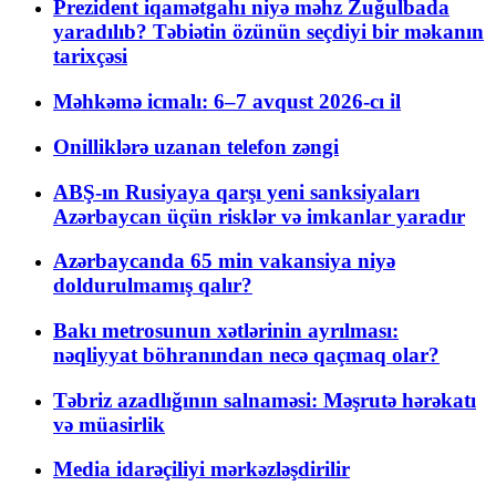
Prezident iqamətgahı niyə məhz Zuğulbada
yaradılıb? Təbiətin özünün seçdiyi bir məkanın
tarixçəsi
Məhkəmə icmalı: 6–7 avqust 2026-cı il
Onilliklərə uzanan telefon zəngi
ABŞ-ın Rusiyaya qarşı yeni sanksiyaları
Azərbaycan üçün risklər və imkanlar yaradır
Azərbaycanda 65 min vakansiya niyə
doldurulmamış qalır?
Bakı metrosunun xətlərinin ayrılması:
nəqliyyat böhranından necə qaçmaq olar?
Təbriz azadlığının salnaməsi: Məşrutə hərəkatı
və müasirlik
Media idarəçiliyi mərkəzləşdirilir