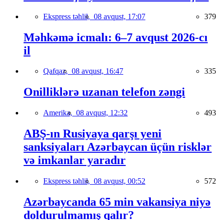
Ekspress təhlil,
08 avqust, 17:07
379
Məhkəmə icmalı: 6–7 avqust 2026-cı
il
Qafqaz,
08 avqust, 16:47
335
Onilliklərə uzanan telefon zəngi
Amerika,
08 avqust, 12:32
493
ABŞ-ın Rusiyaya qarşı yeni
sanksiyaları Azərbaycan üçün risklər
və imkanlar yaradır
Ekspress təhlil,
08 avqust, 00:52
572
Azərbaycanda 65 min vakansiya niyə
doldurulmamış qalır?