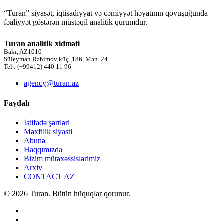
“Turan” siyasət, iqtisadiyyat və cəmiyyət həyatının qovuşuğunda
fəaliyyət göstərən müstəqil analitik qurumdur.
Turan analitik xidməti
Bakı, AZ1010
Süleyman Rəhimov küç.,186, Mən. 24
Tel.: (+99412) 440 11 96
agency@turan.az
Faydalı
İstifadə şərtləri
Məxfilik siyasti
Abunə
Haqqımızda
Bizim mütəxəssislərimiz
Arxiv
CONTACT AZ
© 2026 Turan. Bütün hüquqlar qorunur.