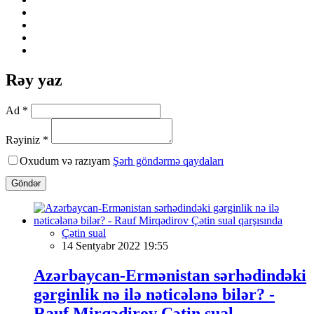
Rəy yaz
Ad *
Rəyiniz *
Oxudum və razıyam
Şərh göndərmə qaydaları
Göndər
Çətin sual
14 Sentyabr 2022 19:55
Azərbaycan-Ermənistan sərhədindəki
gərginlik nə ilə nəticələnə bilər? -
Rauf Mirqədirov Çətin sual