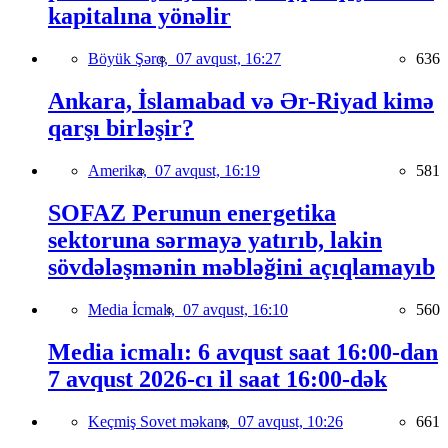
kapitalına yönəlir
Böyük Şərq,
07 avqust, 16:27
636
Ankara, İslamabad və Ər-Riyad kimə
qarşı birləşir?
Amerika,
07 avqust, 16:19
581
SOFAZ Perunun energetika
sektoruna sərmayə yatırıb, lakin
sövdələşmənin məbləğini açıqlamayıb
Media İcmalı,
07 avqust, 16:10
560
Media icmalı: 6 avqust saat 16:00-dan
7 avqust 2026-cı il saat 16:00-dək
Keçmiş Sovet məkanı,
07 avqust, 10:26
661