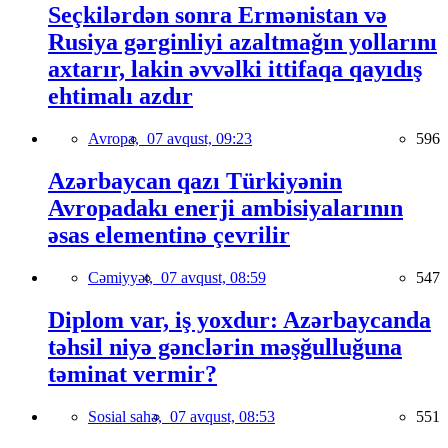
Seçkilərdən sonra Ermənistan və
Rusiya gərginliyi azaltmağın yollarını
axtarır, lakin əvvəlki ittifaqa qayıdış
ehtimalı azdır
Avropa,
07 avqust, 09:23
596
Azərbaycan qazı Türkiyənin
Avropadakı enerji ambisiyalarının
əsas elementinə çevrilir
Cəmiyyət,
07 avqust, 08:59
547
Diplom var, iş yoxdur: Azərbaycanda
təhsil niyə gənclərin məşğulluğuna
təminat vermir?
Sosial sahə,
07 avqust, 08:53
551