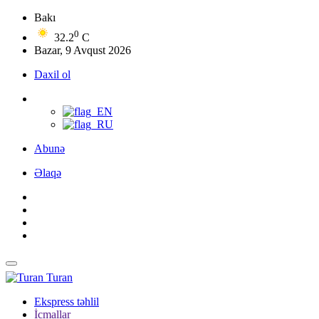
Bakı
0
32.2
C
Bazar, 9 Avqust 2026
Daxil ol
Abunə
Əlaqə
Turan
Ekspress təhlil
İcmallar