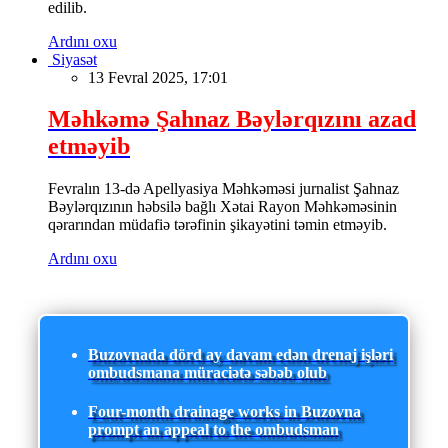
edilib.
Ardını oxu
Siyasət
13 Fevral 2025, 17:01
Məhkəmə Şahnaz Bəylərqızını azad
etməyib
Fevralın 13-də Apellyasiya Məhkəməsi jurnalist Şahnaz
Bəylərqızının həbsilə bağlı Xətai Rayon Məhkəməsinin
qərarından müdafiə tərəfinin şikayətini təmin etməyib.
Ardını oxu
Buzovnada dörd ay davam edən drenaj işləri
ombudsmana müraciətə səbəb olub
Four-month drainage works in Buzovna
prompt an appeal to the ombudsman