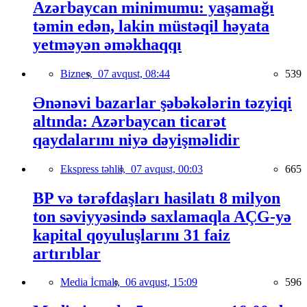
Azərbaycan minimumu: yaşamağı
təmin edən, lakin müstəqil həyata
yetməyən əməkhaqqı
Biznes,
07 avqust, 08:44
539
Ənənəvi bazarlar şəbəkələrin təzyiqi
altında: Azərbaycan ticarət
qaydalarını niyə dəyişməlidir
Ekspress təhlil,
07 avqust, 00:03
665
BP və tərəfdaşları hasilatı 8 milyon
ton səviyyəsində saxlamaqla AÇG-yə
kapital qoyuluşlarını 31 faiz
artırıblar
Media İcmalı,
06 avqust, 15:09
596