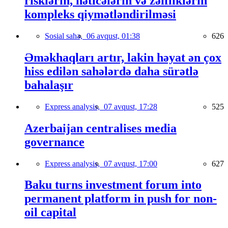
risklərin, nəticələrin və zəifliklərin
kompleks qiymətləndirilməsi
Sosial sahə,
06 avqust, 01:38
626
Əməkhaqları artır, lakin həyat ən çox
hiss edilən sahələrdə daha sürətlə
bahalaşır
Express analysis,
07 avqust, 17:28
525
Azerbaijan centralises media
governance
Express analysis,
07 avqust, 17:00
627
Baku turns investment forum into
permanent platform in push for non-
oil capital