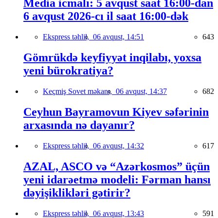
Media icmalı: 5 avqust saat 16:00-dan
6 avqust 2026-cı il saat 16:00-dək
Ekspress təhlil,
06 avqust, 14:51
643
Gömrükdə keyfiyyət inqilabı, yoxsa
yeni bürokratiya?
Keçmiş Sovet məkanı,
06 avqust, 14:37
682
Ceyhun Bayramovun Kiyev səfərinin
arxasında nə dayanır?
Ekspress təhlil,
06 avqust, 14:32
617
AZAL, ASCO və “Azərkosmos” üçün
yeni idarəetmə modeli: Fərman hansı
dəyişiklikləri gətirir?
Ekspress təhlil,
06 avqust, 13:43
591