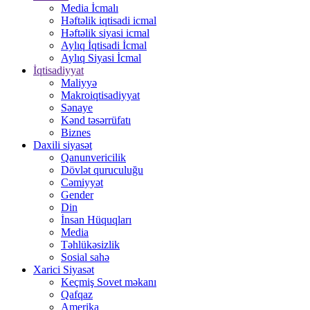
Media İcmalı
Həftəlik iqtisadi icmal
Həftəlik siyasi icmal
Aylıq İqtisadi İcmal
Aylıq Siyasi İcmal
İqtisadiyyat
Maliyyə
Makroiqtisadiyyat
Sənaye
Kənd təsərrüfatı
Biznes
Daxili siyasət
Qanunvericilik
Dövlət quruculuğu
Cəmiyyət
Gender
Din
İnsan Hüquqları
Media
Təhlükəsizlik
Sosial sahə
Xarici Siyasət
Keçmiş Sovet məkanı
Qafqaz
Amerika