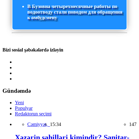
В Бузовна четырехмесячные работы по
водоотводу стали поводом для обращения
к омбудсмену
Bizi sosial şəbəkələrdə izləyin
Gündəmdə
Yeni
Populyar
Redaktorun seçimi
Cəmiyyət,
15:34
147
Xəzərin sahilləri kimindir? Sanitar-