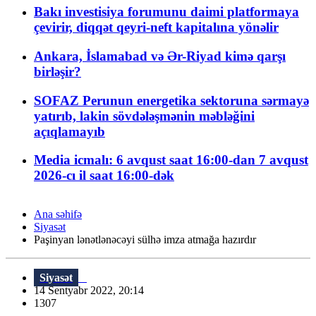
Bakı investisiya forumunu daimi platformaya
çevirir, diqqət qeyri-neft kapitalına yönəlir
Ankara, İslamabad və Ər-Riyad kimə qarşı
birləşir?
SOFAZ Perunun energetika sektoruna sərmayə
yatırıb, lakin sövdələşmənin məbləğini
açıqlamayıb
Media icmalı: 6 avqust saat 16:00-dan 7 avqust
2026-cı il saat 16:00-dək
Ana səhifə
Siyasət
Paşinyan lənətlənəcəyi sülhə imza atmağa hazırdır
Siyasət
14 Sentyabr 2022, 20:14
1307