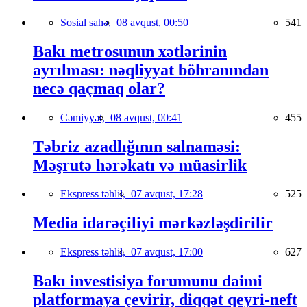
Sosial sahə,
08 avqust, 00:50
541
Bakı metrosunun xətlərinin
ayrılması: nəqliyyat böhranından
necə qaçmaq olar?
Cəmiyyət,
08 avqust, 00:41
455
Təbriz azadlığının salnaməsi:
Məşrutə hərəkatı və müasirlik
Ekspress təhlil,
07 avqust, 17:28
525
Media idarəçiliyi mərkəzləşdirilir
Ekspress təhlil,
07 avqust, 17:00
627
Bakı investisiya forumunu daimi
platformaya çevirir, diqqət qeyri-neft