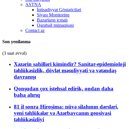
ASTNA
İqtisadiyyat Göstəriciləri
Siyası Monitorinq
Bazarların icmalı
Qarabağ münaqişəsi
Contact az
Son yenilənmə
(3 saat əvvəl)
Xəzərin sahilləri kimindir? Sanitar-epidemioloji
təhlükəsizlik, dövlət məsuliyyəti və vətəndaş
davranışı
Qonşudan çox istehsal edirik, ondan daha
baha alırıq
81 il sonra Hiroşima: nüvə silahının dərsləri,
yeni təhlükələr və Azərbaycanın geosiyasi
təhlükəsizliyi