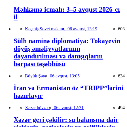
Məhkəmə icmalı: 3–5 avqust 2026-cı
il
Keçmiş Sovet məkanı,
06 avqust, 13:19
603
Sülh naminə diplomatiya: Tokayevin
döyüş əməliyyatlarının
dayandırılması və danışıqların
bərpası təşəbbüsü
Böyük Şərq,
06 avqust, 13:05
634
İran və Ermənistan öz “TRIPP”lərini
hazırlayır
Xəzər hövzəsi,
06 avqust, 12:31
494
Xəzər geri çəkilir: su balansına dair