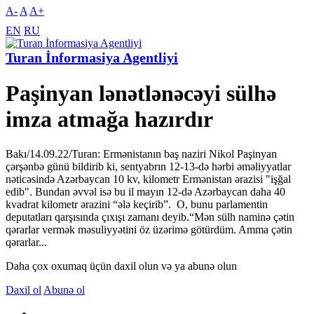
A-
A
A+
EN
RU
Turan İnformasiya Agentliyi
Paşinyan lənətlənəcəyi sülhə
imza atmağa hazırdır
Bakı/14.09.22/Turan: Ermənistanın baş naziri Nikol Paşinyan
çərşənbə günü bildirib ki, sentyabrın 12-13-də hərbi əməliyyatlar
nəticəsində Azərbaycan 10 kv, kilometr Ermənistan ərazisi "işğal
edib". Bundan əvvəl isə bu il mayın 12-də Azərbaycan daha 40
kvadrat kilometr ərazini “ələ keçirib”. O, bunu parlamentin
deputatları qarşısında çıxışı zamanı deyib.“Mən sülh naminə çətin
qərarlar vermək məsuliyyətini öz üzərimə götürdüm. Amma çətin
qərarlar...
Daha çox oxumaq üçün daxil olun və ya abunə olun
Daxil ol
Abunə ol