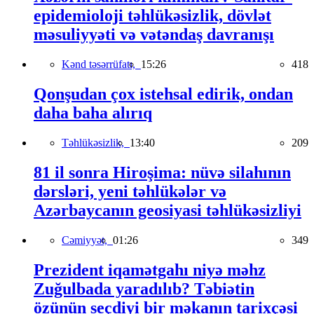
epidemioloji təhlükəsizlik, dövlət
məsuliyyəti və vətəndaş davranışı
Kənd təsərrüfatı,
15:26
418
Qonşudan çox istehsal edirik, ondan
daha baha alırıq
Təhlükəsizlik,
13:40
209
81 il sonra Hiroşima: nüvə silahının
dərsləri, yeni təhlükələr və
Azərbaycanın geosiyasi təhlükəsizliyi
Cəmiyyət,
01:26
349
Prezident iqamətgahı niyə məhz
Zuğulbada yaradılıb? Təbiətin
özünün seçdiyi bir məkanın tarixçəsi