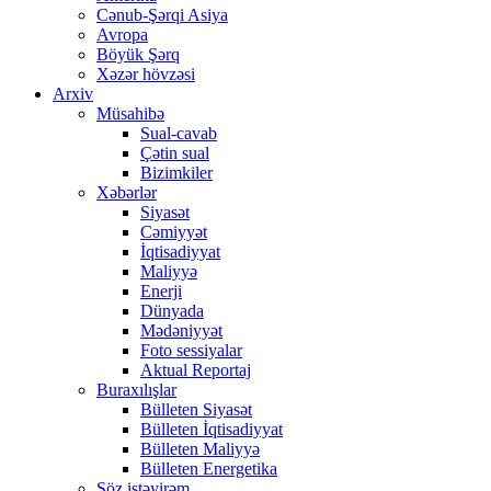
Cənub-Şərqi Asiya
Avropa
Böyük Şərq
Xəzər hövzəsi
Arxiv
Müsahibə
Sual-cavab
Çətin sual
Bizimkiler
Xəbərlər
Siyasət
Cəmiyyət
İqtisadiyyat
Maliyyə
Enerji
Dünyada
Mədəniyyət
Foto sessiyalar
Aktual Reportaj
Buraxılışlar
Bülleten Siyasət
Bülleten İqtisadiyyat
Bülleten Maliyyə
Bülleten Energetika
Söz istəyirəm