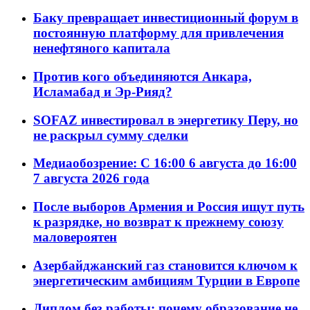
Баку превращает инвестиционный форум в
постоянную платформу для привлечения
ненефтяного капитала
Против кого объединяются Анкара,
Исламабад и Эр-Рияд?
SOFAZ инвестировал в энергетику Перу, но
не раскрыл сумму сделки
Медиаобозрение: С 16:00 6 августа до 16:00
7 августа 2026 года
После выборов Армения и Россия ищут путь
к разрядке, но возврат к прежнему союзу
маловероятен
Азербайджанский газ становится ключом к
энергетическим амбициям Турции в Европе
Диплом без работы: почему образование не