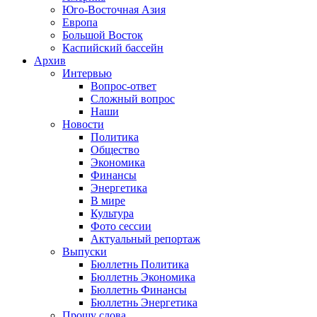
Юго-Восточная Азия
Европа
Большой Восток
Каспийский бассейн
Архив
Интервью
Вопрос-ответ
Сложный вопрос
Наши
Новости
Политика
Общество
Экономика
Финансы
Энергетика
В мире
Культура
Фото сессии
Актуальный репортаж
Выпуски
Бюллетнь Политика
Бюллетнь Экономика
Бюллетнь Финансы
Бюллетнь Энергетика
Прошу слова