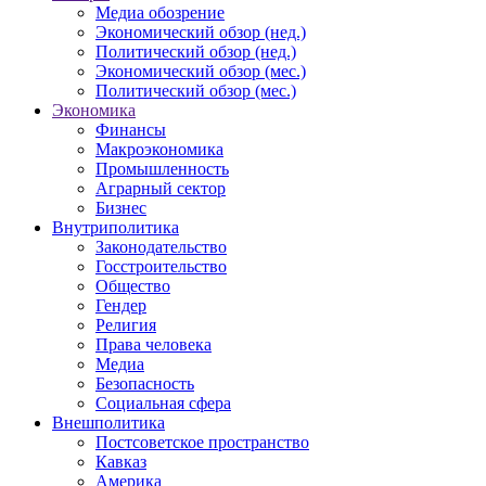
Медиа обозрение
Экономический обзор (нед.)
Политический обзор (нед.)
Экономический обзор (мес.)
Политический обзор (мес.)
Экономика
Финансы
Макроэкономика
Промышленность
Аграрный сектор
Бизнес
Внутриполитика
Законодательство
Госстроительство
Общество
Гендер
Религия
Права человека
Медиа
Безопасность
Социальная сфера
Внешполитика
Постсоветское пространство
Кавказ
Америка