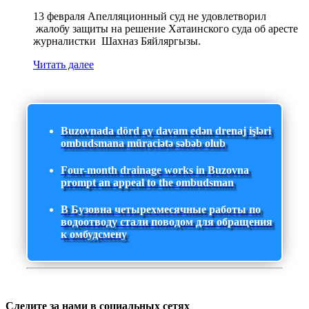
13 февраля Апелляционный суд не удовлетворил
жалобу защиты на решение Хатаинского суда об аресте
журналистки Шахназ Бяйляргызы.
Читать далее
Buzovnada dörd ay davam edən drenaj işləri
ombudsmana müraciətə səbəb olub
Four-month drainage works in Buzovna
prompt an appeal to the ombudsman
В Бузовна четырехмесячные работы по
водоотводу стали поводом для обращения
к омбудсмену
Следите за нами в социальных сетях